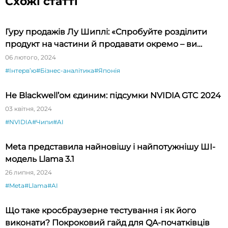
Схожі статті
Гуру продажів Лу Шиплі: «Спробуйте розділити
продукт на частини й продавати окремо – ви
будете вражені»
06 лютого, 2024
#Інтервʼю
#Бізнес-аналітика
#Японія
Не Blackwell’ом єдиним: підсумки NVIDIA GTC 2024
03 квітня, 2024
#NVIDIA
#Чипи
#AI
Meta представила найновішу і найпотужнішу ШІ-
модель Llama 3.1
26 липня, 2024
#Meta
#Llama
#AI
Що таке кросбраузерне тестування і як його
виконати? Покроковий гайд для QA-початківців