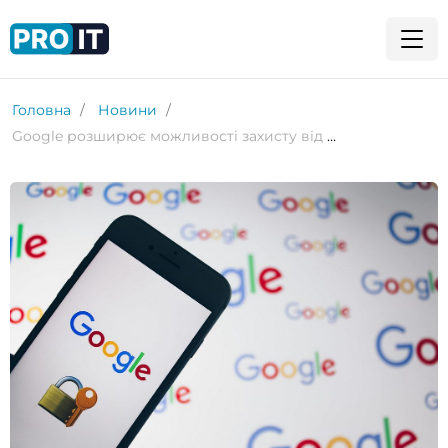
Головна
Новини
Google розширює можливості захисту від шахрайства на Android за допомогою ШІ