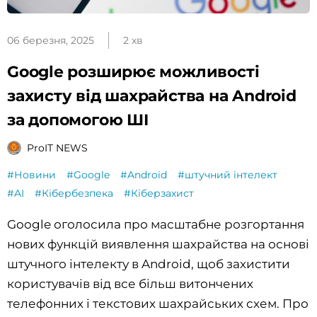
06 березня, 2025
2 хв
Google розширює можливості
захисту від шахрайства на Android
за допомогою ШІ
ProIT NEWS
#Новини
#Google
#Android
#штучний інтелект
#AI
#Кібербезпека
#Кіберзахист
Google оголосила про масштабне розгортання
нових функцій виявлення шахрайства на основі
штучного інтелекту в Android, щоб захистити
користувачів від все більш витончених
телефонних і текстових шахрайських схем. Про