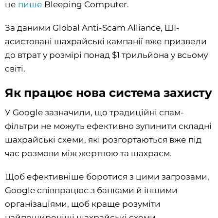
це
пише
Bleeping Computer.
За даними Global Anti-Scam Alliance, ШІ-
асистовані шахрайські кампанії вже призвели
до втрат у розмірі понад $1 трильйона у всьому
світі.
Як працює нова система захисту
У Google зазначили, що традиційні спам-
фільтри не можуть ефективно зупинити складні
шахрайські схеми, які розгортаються вже під
час розмови між жертвою та шахраєм.
Щоб ефективніше боротися з цими загрозами,
Google співпрацює з банками й іншими
організаціями, щоб краще розуміти
найпоширеніші шахрайські схеми.