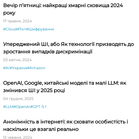
Вечір п’ятниці: найкращі хмарні сховища 2024
року
17 травня, 2024
#Cloud
#Топ
#Шифрування
Упереджений ШІ, або Як технології призводять до
зростання випадків дискримінації
03 квітня, 2024
#AI
#Україна
#Amazon
OpenAI, Google, китайські моделі та малі LLM: як
змінився ШІ у 2025 році
04 грудня, 2025
#LLM
#OpenAI
#GPT-5.1
Анонімність в інтернеті: як сховати особистість і
наскільки це взагалі реально
13 червня, 2024