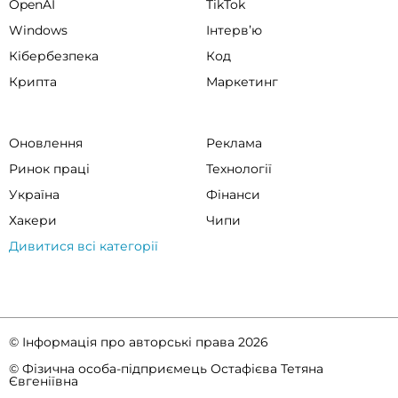
OpenAI
TikTok
Windows
Інтервʼю
Кібербезпека
Код
Крипта
Маркетинг
Оновлення
Реклама
Ринок праці
Технології
Україна
Фінанси
Хакери
Чипи
Дивитися всі категорії
© Інформація про авторські права 2026
© Фізична особа-підприємець Остафієва Тетяна
Євгеніївна