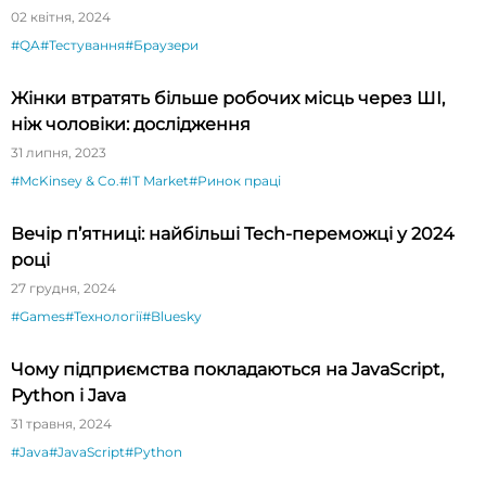
02 квітня, 2024
#QA
#Тестування
#Браузери
Жінки втратять більше робочих місць через ШІ,
ніж чоловіки: дослідження
31 липня, 2023
#McKinsey & Co.
#IT Market
#Ринок праці
Вечір п’ятниці: найбільші Tech-переможці у 2024
році
27 грудня, 2024
#Games
#Технології
#Bluesky
Чому підприємства покладаються на JavaScript,
Python і Java
31 травня, 2024
#Java
#JavaScript
#Python