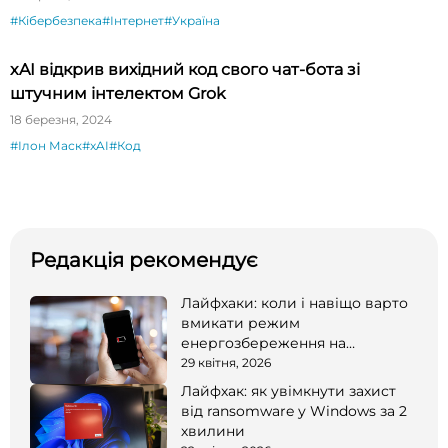
#Кібербезпека
#Інтернет
#Україна
xAI відкрив вихідний код свого чат-бота зі
штучним інтелектом Grok
18 березня, 2024
#Ілон Маск
#xAI
#Код
Редакція рекомендує
Лайфхаки: коли і навіщо варто
вмикати режим
енергозбереження на
смартфоні
29 квітня, 2026
Лайфхак: як увімкнути захист
від ransomware у Windows за 2
хвилини