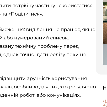
ділити потрібну частину і скористатися
та «Поділитися».
обмеження: виділення не працює, якщо
й або нумерований список.
казану технічну проблему перед
 однак точної дати релізу поки не
підвищити зручність користування
ачів, особливо для тих, хто регулярно
Н
оденній роботі або комунікаціях.