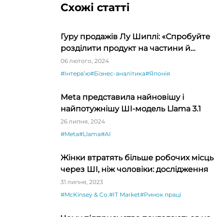
Схожі статті
Гуру продажів Лу Шиплі: «Спробуйте
розділити продукт на частини й
продавати окремо – ви будете вражен
06 лютого, 2024
#Інтервʼю
#Бізнес-аналітика
#Японія
Meta представила найновішу і
найпотужнішу ШІ-модель Llama 3.1
26 липня, 2024
#Meta
#Llama
#AI
Жінки втратять більше робочих місць
через ШІ, ніж чоловіки: дослідження
31 липня, 2023
#McKinsey & Co.
#IT Market
#Ринок праці