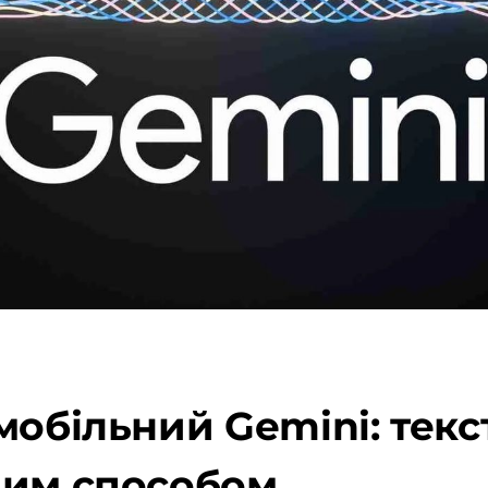
мобільний Gemini: тек
ним способом