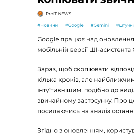
ProIT NEWS
#Новини
#Google
#Gemini
#штучни
Google працює над оновленням
мобільній версії ШІ-асистента 
Зараз, щоб скопіювати відпові
кілька кроків, але найближчи
інтуїтивнішим, подібно до виді
звичайному застосунку. Про 
посилаючись на аналіз останнь
Згідно з оновленням, користу