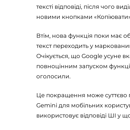
тексті відповіді, після чого ви
новими кнопками «Копіювати» 
Втім, нова функція поки має 
текст переходить у марковани
Очікується, що Google усуне в
повноцінним запуском функції,
оголосили.
Це покращення може суттєво 
Gemini для мобільних користув
використовує відповіді ШІ у щ