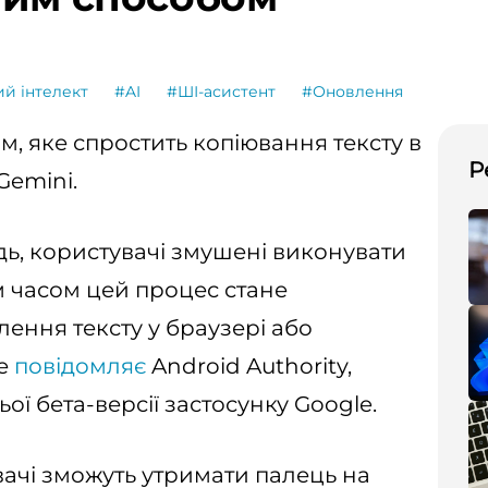
й інтелект
#AI
#ШІ-асистент
#Оновлення
, яке спростить копіювання тексту в
Р
Gemini.
дь, користувачі змушені виконувати
м часом цей процес стане
лення тексту у браузері або
це
повідомляє
Android Authority,
ої бета-версії застосунку Google.
вачі зможуть утримати палець на