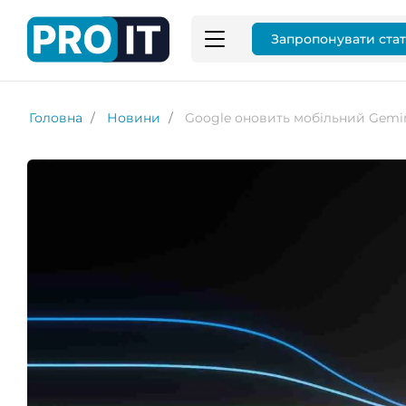
Запропонувати ста
Головна
Новини