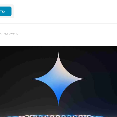
ттю
Google оновить мобільний Gemini: текст можна буде копіювати звичним способом