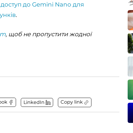
 доступ до Gemini Nano для
унків
.
am
, щоб не пропустити жодної
Copy link
ook
LinkedIn