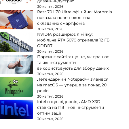
дизайн-індустрію
30 квітня, 2026
Razr 70 і 70 Ultra офіційно: Motorola
показала нове покоління
складаних смартфонів
30 квітня, 2026
NVIDIA розширює лінійку:
мобільна RTX 5070 отримала 12 ГБ
GDDR7
30 квітня, 2026
Парсинг сайтів: що це, як працює
та які інструменти
використовують для збору даних
30 квітня, 2026
Легендарний Notepad++ з’явився
на macOS — уперше за понад 20
років
30 квітня, 2026
Intel готує відповідь AMD X3D —
ставка на ПЗ і нові інструменти
оптимізації
30 квітня, 2026