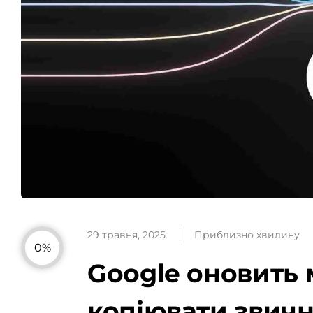
29 травня, 2025
Приблизно хвилину
0%
Google оновить 
копіювати звич