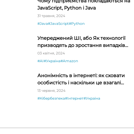
Чому підприємства покладаються на
JavaScript, Python і Java
31 травня, 2024
#Java
#JavaScript
#Python
Упереджений ШІ, або Як технології
призводять до зростання випадків
дискримінації
03 квітня, 2024
#AI
#Україна
#Amazon
Анонімність в інтернеті: як сховати
особистість і наскільки це взагалі
реально
13 червня, 2024
#Кібербезпека
#Інтернет
#Україна