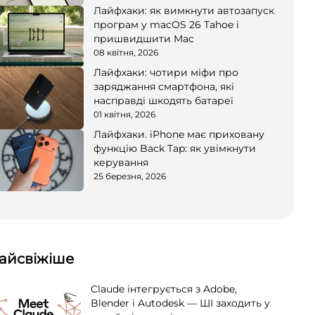
Лайфхаки: як вимкнути автозапуск
програм у macOS 26 Tahoe і
пришвидшити Mac
08 квітня, 2026
Лайфхаки: чотири міфи про
заряджання смартфона, які
насправді шкодять батареї
01 квітня, 2026
Лайфхаки. iPhone має приховану
функцію Back Tap: як увімкнути
керування
25 березня, 2026
айсвіжіше
Claude інтегрується з Adobe,
Blender і Autodesk — ШІ заходить у