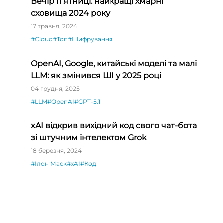
Вечір п’ятниці: найкращі хмарні
сховища 2024 року
17 травня, 2024
#Cloud
#Топ
#Шифрування
OpenAI, Google, китайські моделі та малі
LLM: як змінився ШІ у 2025 році
04 грудня, 2025
#LLM
#OpenAI
#GPT-5.1
xAI відкрив вихідний код свого чат-бота
зі штучним інтелектом Grok
18 березня, 2024
#Ілон Маск
#xAI
#Код