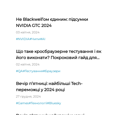
Не Blackwell’ом єдиним: підсумки
NVIDIA GTC 2024
і»
03 квітня, 2024
#NVIDIA
#Чипи
#AI
Що таке кросбраузерне тестування і як
його виконати? Покроковий гайд для
QA-початківців
02 квітня, 2024
#QA
#Тестування
#Браузери
Вечір п’ятниці: найбільші Tech-
переможці у 2024 році
27 грудня, 2024
#Games
#Технології
#Bluesky