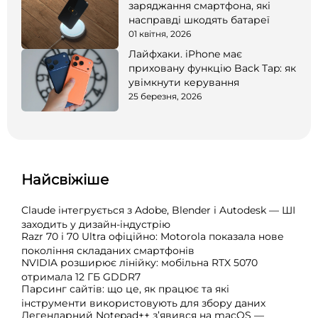
заряджання смартфона, які
насправді шкодять батареї
01 квітня, 2026
Лайфхаки. iPhone має
приховану функцію Back Tap: як
увімкнути керування
25 березня, 2026
Найсвіжіше
Claude інтегрується з Adobe, Blender і Autodesk — ШІ
заходить у дизайн-індустрію
Razr 70 і 70 Ultra офіційно: Motorola показала нове
покоління складаних смартфонів
NVIDIA розширює лінійку: мобільна RTX 5070
отримала 12 ГБ GDDR7
Парсинг сайтів: що це, як працює та які
інструменти використовують для збору даних
Легендарний Notepad++ з’явився на macOS —