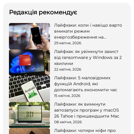
Редакція рекомендує
Лайфхаки: коли і навіщо варто
вмикати режим
енергозбереження на
смартфоні
29 квітня, 2026
Лайфхак: як увімкнути захист
від ransomware у Windows за 2
хвилини
22 квітня, 2026
Лайфхаки: 5 маловідомих
функцій Android, які
допомагають економити час
15 квітня, 2026
Лайфхаки: як вимкнути
автозапуск програм у macOS
26 Tahoe і пришвидшити Mac
08 квітня, 2026
Лайфхаки: чотири міфи про