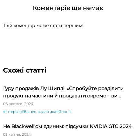
Коментарів ще немає
Твій коментар може стати першим!
Схожі статті
Гуру продажів Лу Шиплі: «Спробуйте розділити
продукт на частини й продавати окремо – ви
будете вражені»
06 лютого, 2024
#Інтервʼю
#Бізнес-аналітика
#Японія
Не Blackwell’ом єдиним: підсумки NVIDIA GTC 2024
03 квітня, 2024