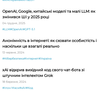
OpenAI, Google, китайські моделі та малі LLM: як
змінився ШІ у 2025 році
04 грудня, 2025
#LLM
#OpenAI
#GPT-5.1
Анонімність в інтернеті: як сховати особистість і
наскільки це взагалі реально
13 червня, 2024
#Кібербезпека
#Інтернет
#Україна
xAI відкрив вихідний код свого чат-бота зі
штучним інтелектом Grok
18 березня, 2024
#Ілон Маск
#xAI
#Код