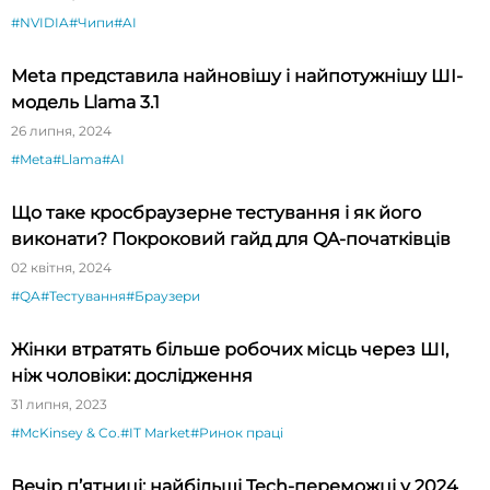
#NVIDIA
#Чипи
#AI
Meta представила найновішу і найпотужнішу ШІ-
модель Llama 3.1
26 липня, 2024
#Meta
#Llama
#AI
Що таке кросбраузерне тестування і як його
виконати? Покроковий гайд для QA-початківців
02 квітня, 2024
#QA
#Тестування
#Браузери
Жінки втратять більше робочих місць через ШІ,
ніж чоловіки: дослідження
31 липня, 2023
#McKinsey & Co.
#IT Market
#Ринок праці
Вечір п’ятниці: найбільші Tech-переможці у 2024