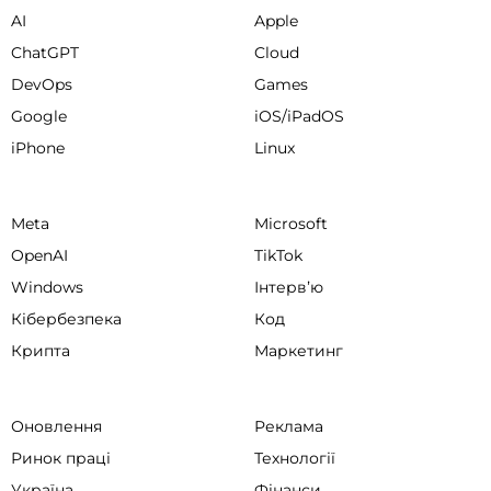
AI
Apple
ChatGPT
Cloud
DevOps
Games
Google
iOS/iPadOS
iPhone
Linux
Meta
Microsoft
OpenAI
TikTok
Windows
Інтервʼю
Кібербезпека
Код
Крипта
Маркетинг
Оновлення
Реклама
Ринок праці
Технології
Україна
Фінанси