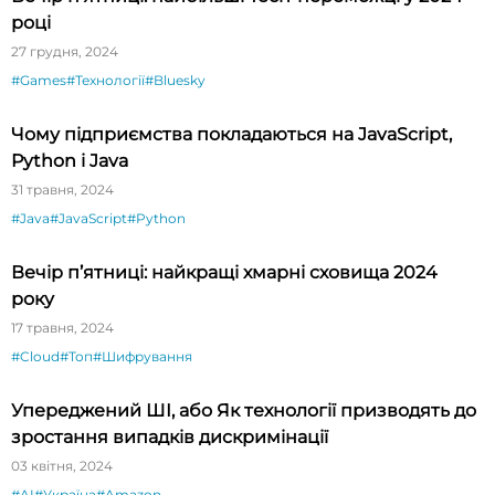
році
27 грудня, 2024
#Games
#Технології
#Bluesky
Чому підприємства покладаються на JavaScript,
Python і Java
31 травня, 2024
#Java
#JavaScript
#Python
Вечір п’ятниці: найкращі хмарні сховища 2024
року
17 травня, 2024
#Cloud
#Топ
#Шифрування
Упереджений ШІ, або Як технології призводять до
зростання випадків дискримінації
03 квітня, 2024
#AI
#Україна
#Amazon