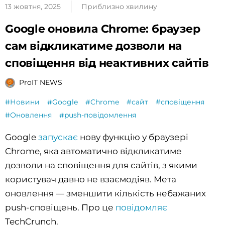
13 жовтня, 2025
Приблизно хвилину
Google оновила Chrome: браузер
сам відкликатиме дозволи на
сповіщення від неактивних сайтів
ProIT NEWS
#Новини
#Google
#Chrome
#сайт
#сповіщення
#Оновлення
#push-повідомлення
Google
запускає
нову функцію у браузері
Chrome, яка автоматично відкликатиме
дозволи на сповіщення для сайтів, з якими
користувач давно не взаємодіяв. Мета
оновлення — зменшити кількість небажаних
push-сповіщень. Про це
повідомляє
TechCrunch.