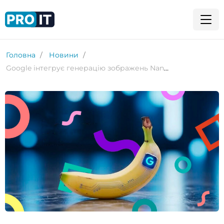
Головна
Новини
Google інтегрує генерацію зображень Nano Banana безпосередньо в Chrome