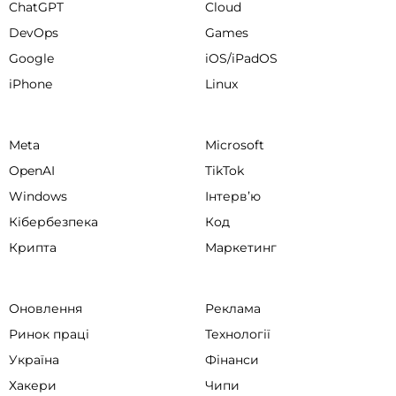
ChatGPT
Cloud
DevOps
Games
Google
iOS/iPadOS
iPhone
Linux
Meta
Microsoft
OpenAI
TikTok
Windows
Інтервʼю
Кібербезпека
Код
Крипта
Маркетинг
Оновлення
Реклама
Ринок праці
Технології
Україна
Фінанси
Хакери
Чипи