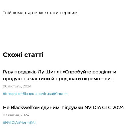
Твій коментар може стати першим!
Схожі статті
Гуру продажів Лу Шиплі: «Спробуйте розділити
продукт на частини й продавати окремо – ви
будете вражені»
06 лютого, 2024
#Інтервʼю
#Бізнес-аналітика
#Японія
Не Blackwell’ом єдиним: підсумки NVIDIA GTC 2024
03 квітня, 2024
#NVIDIA
#Чипи
#AI