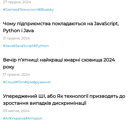
27 грудня, 2024
#Games
#Технології
#Bluesky
Чому підприємства покладаються на JavaScript,
Python і Java
31 травня, 2024
#Java
#JavaScript
#Python
Вечір п’ятниці: найкращі хмарні сховища 2024
року
17 травня, 2024
#Cloud
#Топ
#Шифрування
Упереджений ШІ, або Як технології призводять до
зростання випадків дискримінації
03 квітня, 2024
#AI
#Україна
#Amazon