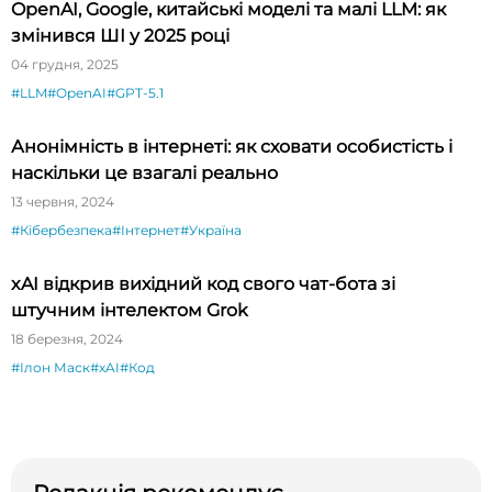
OpenAI, Google, китайські моделі та малі LLM: як
змінився ШІ у 2025 році
04 грудня, 2025
#LLM
#OpenAI
#GPT-5.1
Анонімність в інтернеті: як сховати особистість і
наскільки це взагалі реально
13 червня, 2024
#Кібербезпека
#Інтернет
#Україна
xAI відкрив вихідний код свого чат-бота зі
штучним інтелектом Grok
18 березня, 2024
#Ілон Маск
#xAI
#Код