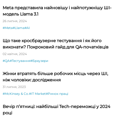
Meta представила найновішу і найпотужнішу ШІ-
модель Llama 3.1
26 липня, 2024
#Meta
#Llama
#AI
Що таке кросбраузерне тестування і як його
виконати? Покроковий гайд для QA-початківців
02 квітня, 2024
#QA
#Тестування
#Браузери
Жінки втратять більше робочих місць через ШІ,
ніж чоловіки: дослідження
31 липня, 2023
#McKinsey & Co.
#IT Market
#Ринок праці
Вечір п’ятниці: найбільші Tech-переможці у 2024
році