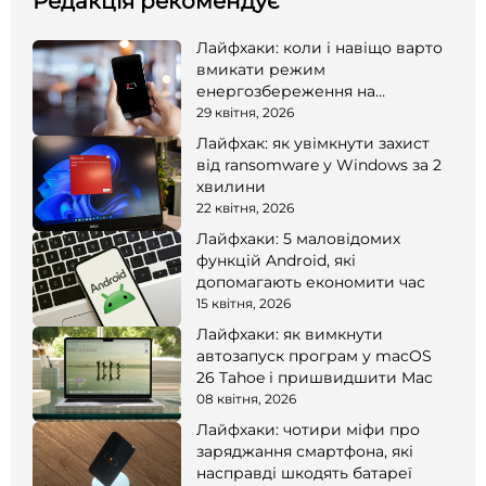
Редакція рекомендує
Лайфхаки: коли і навіщо варто
вмикати режим
енергозбереження на
смартфоні
29 квітня, 2026
Лайфхак: як увімкнути захист
від ransomware у Windows за 2
хвилини
22 квітня, 2026
Лайфхаки: 5 маловідомих
функцій Android, які
допомагають економити час
15 квітня, 2026
Лайфхаки: як вимкнути
автозапуск програм у macOS
26 Tahoe і пришвидшити Mac
08 квітня, 2026
Лайфхаки: чотири міфи про
заряджання смартфона, які
насправді шкодять батареї