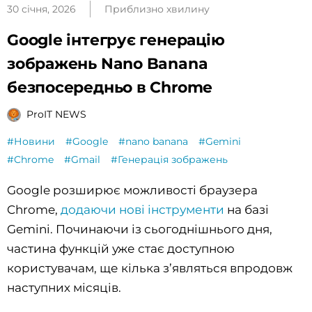
30 січня, 2026
Приблизно хвилину
Google інтегрує генерацію
зображень Nano Banana
безпосередньо в Chrome
ProIT NEWS
#Новини
#Google
#nano banana
#Gemini
#Chrome
#Gmail
#Генерація зображень
Google розширює можливості браузера
Chrome,
додаючи нові інструменти
на базі
Gemini. Починаючи із сьогоднішнього дня,
частина функцій уже стає доступною
користувачам, ще кілька з’являться впродовж
наступних місяців.