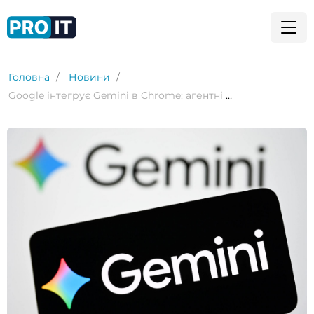
Головна
Новини
Google інтегрує Gemini в Chrome: агентні функції стають безкоштовними