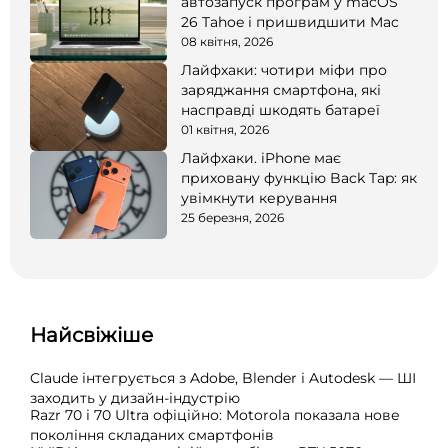
автозапуск програм у macOS
26 Tahoe і пришвидшити Mac
08 квітня, 2026
Лайфхаки: чотири міфи про
заряджання смартфона, які
насправді шкодять батареї
01 квітня, 2026
Лайфхаки. iPhone має
приховану функцію Back Tap: як
увімкнути керування
25 березня, 2026
Найсвіжіше
Claude інтегрується з Adobe, Blender і Autodesk — ШІ
заходить у дизайн-індустрію
Razr 70 і 70 Ultra офіційно: Motorola показала нове
покоління складаних смартфонів