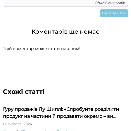
0/4096 символів
Коментарів ще немає
Твій коментар може стати першим!
Схожі статті
Гуру продажів Лу Шиплі: «Спробуйте розділити
продукт на частини й продавати окремо – ви
будете вражені»
06 лютого, 2024