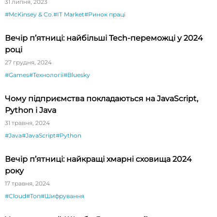
31 липня, 2023
#McKinsey & Co.
#IT Market
#Ринок праці
Вечір п’ятниці: найбільші Tech-переможці у 2024
році
27 грудня, 2024
#Games
#Технології
#Bluesky
Чому підприємства покладаються на JavaScript,
Python і Java
31 травня, 2024
#Java
#JavaScript
#Python
Вечір п’ятниці: найкращі хмарні сховища 2024
року
17 травня, 2024
#Cloud
#Топ
#Шифрування