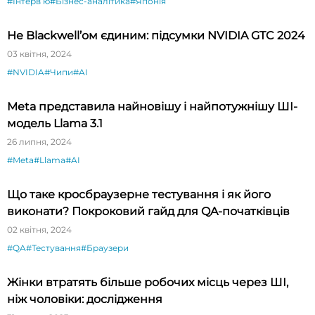
#Інтервʼю
#Бізнес-аналітика
#Японія
Не Blackwell’ом єдиним: підсумки NVIDIA GTC 2024
03 квітня, 2024
#NVIDIA
#Чипи
#AI
Meta представила найновішу і найпотужнішу ШІ-
модель Llama 3.1
26 липня, 2024
#Meta
#Llama
#AI
Що таке кросбраузерне тестування і як його
виконати? Покроковий гайд для QA-початківців
02 квітня, 2024
#QA
#Тестування
#Браузери
Жінки втратять більше робочих місць через ШІ,
ніж чоловіки: дослідження