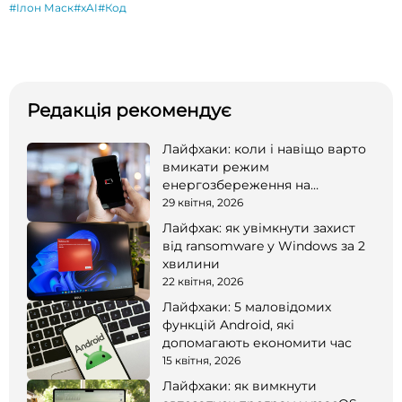
#Ілон Маск
#xAI
#Код
Редакція рекомендує
Лайфхаки: коли і навіщо варто
вмикати режим
енергозбереження на
смартфоні
29 квітня, 2026
Лайфхак: як увімкнути захист
від ransomware у Windows за 2
хвилини
22 квітня, 2026
Лайфхаки: 5 маловідомих
функцій Android, які
допомагають економити час
15 квітня, 2026
Лайфхаки: як вимкнути