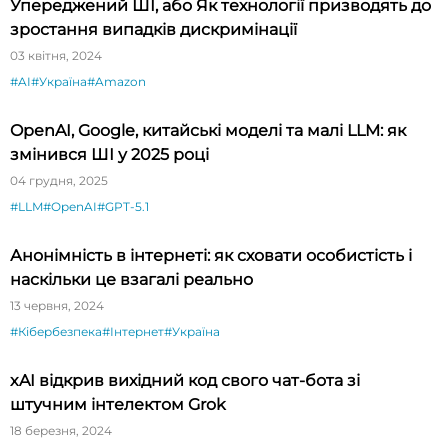
Упереджений ШІ, або Як технології призводять до
зростання випадків дискримінації
03 квітня, 2024
#AI
#Україна
#Amazon
OpenAI, Google, китайські моделі та малі LLM: як
змінився ШІ у 2025 році
04 грудня, 2025
#LLM
#OpenAI
#GPT-5.1
Анонімність в інтернеті: як сховати особистість і
наскільки це взагалі реально
13 червня, 2024
#Кібербезпека
#Інтернет
#Україна
xAI відкрив вихідний код свого чат-бота зі
штучним інтелектом Grok
18 березня, 2024