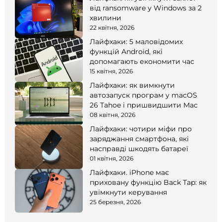
від ransomware у Windows за 2
хвилини
22 квітня, 2026
Лайфхаки: 5 маловідомих
функцій Android, які
допомагають економити час
15 квітня, 2026
Лайфхаки: як вимкнути
автозапуск програм у macOS
26 Tahoe і пришвидшити Mac
08 квітня, 2026
Лайфхаки: чотири міфи про
заряджання смартфона, які
насправді шкодять батареї
01 квітня, 2026
Лайфхаки. iPhone має
приховану функцію Back Tap: як
увімкнути керування
25 березня, 2026