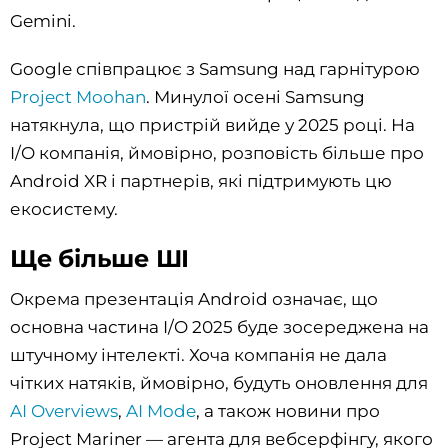
Gemini.
Google співпрацює з Samsung над гарнітурою
Project Moohan
. Минулої осені Samsung
натякнула, що пристрій вийде у 2025 році. На
I/O компанія, ймовірно, розповість більше про
Android XR і партнерів, які підтримують цю
екосистему.
Ще більше ШІ
Окрема презентація Android означає, що
основна частина I/O 2025 буде зосереджена на
штучному інтелекті. Хоча компанія не дала
чітких натяків, ймовірно, будуть оновлення для
AI Overviews
,
AI Mode
, а також новини про
Project Mariner — агента для вебсерфінгу, якого