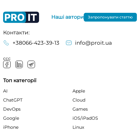
Наші автори
Запропонувати статтю
Контакти:
+38066-423-39-13
info@proit.ua
ссс
Топ категорії
AI
Apple
ChatGPT
Cloud
DevOps
Games
Google
iOS/iPadOS
iPhone
Linux