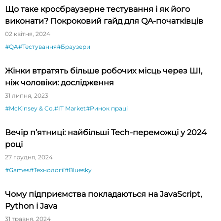
Що таке кросбраузерне тестування і як його
виконати? Покроковий гайд для QA-початківців
02 квітня, 2024
#QA
#Тестування
#Браузери
Жінки втратять більше робочих місць через ШІ,
ніж чоловіки: дослідження
31 липня, 2023
#McKinsey & Co.
#IT Market
#Ринок праці
Вечір п’ятниці: найбільші Tech-переможці у 2024
році
27 грудня, 2024
#Games
#Технології
#Bluesky
Чому підприємства покладаються на JavaScript,
Python і Java
31 травня, 2024