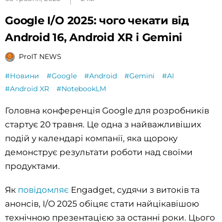
Google I/O 2025: чого чекати від
Android 16, Android XR і Gemini
ProIT NEWS
#Новини
#Google
#Android
#Gemini
#AI
#Android XR
#NotebookLM
Головна конференція Google для розробників
стартує 20 травня. Це одна з найважливіших
подій у календарі компанії, яка щороку
демонструє результати роботи над своїми
продуктами.
Як
повідомляє
Engadget, судячи з витоків та
анонсів, I/O 2025 обіцяє стати найцікавішою
технічною презентацією за останні роки. Цього