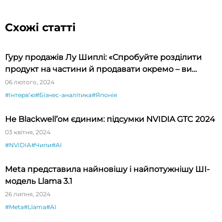
Схожі статті
Гуру продажів Лу Шиплі: «Спробуйте розділити
продукт на частини й продавати окремо – ви
будете вражені»
06 лютого, 2024
#Інтервʼю
#Бізнес-аналітика
#Японія
Не Blackwell’ом єдиним: підсумки NVIDIA GTC 2024
03 квітня, 2024
#NVIDIA
#Чипи
#AI
Meta представила найновішу і найпотужнішу ШІ-
модель Llama 3.1
26 липня, 2024
#Meta
#Llama
#AI