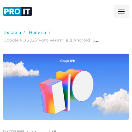
Головна
Новини
Google I/O 2025: чого чекати від Android 16, Android XR і Gemini
05 травня, 2025
2 хв