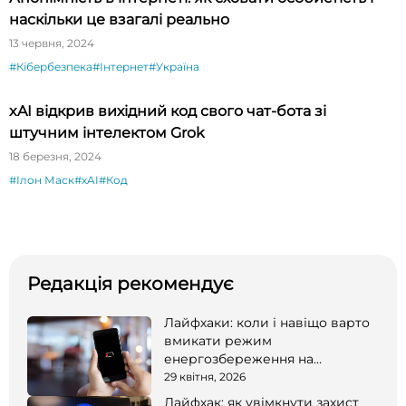
наскільки це взагалі реально
13 червня, 2024
#Кібербезпека
#Інтернет
#Україна
xAI відкрив вихідний код свого чат-бота зі
штучним інтелектом Grok
18 березня, 2024
#Ілон Маск
#xAI
#Код
Редакція рекомендує
Лайфхаки: коли і навіщо варто
вмикати режим
енергозбереження на
смартфоні
29 квітня, 2026
Лайфхак: як увімкнути захист