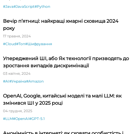
#Java
#JavaScript
#Python
Вечір п’ятниці: найкращі хмарні сховища 2024
року
17 травня, 2024
#Cloud
#Топ
#Шифрування
Упереджений ШІ, або Як технології призводять до
зростання випадків дискримінації
03 квітня, 2024
#AI
#Україна
#Amazon
OpenAI, Google, китайські моделі та малі LLM: як
змінився ШІ у 2025 році
04 грудня, 2025
#LLM
#OpenAI
#GPT-5.1
Анонімність в інтернеті: як сховати особистість і