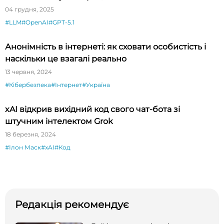
04 грудня, 2025
#LLM
#OpenAI
#GPT-5.1
Анонімність в інтернеті: як сховати особистість і
наскільки це взагалі реально
13 червня, 2024
#Кібербезпека
#Інтернет
#Україна
xAI відкрив вихідний код свого чат-бота зі
штучним інтелектом Grok
18 березня, 2024
#Ілон Маск
#xAI
#Код
Редакція рекомендує