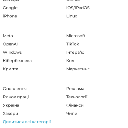
Google
iOS/iPadOS
iPhone
Linux
Meta
Microsoft
OpenAI
TikTok
Windows
Інтервʼю
Кібербезпека
Код
Крипта
Маркетинг
Оновлення
Реклама
Ринок праці
Технології
Україна
Фінанси
Хакери
Чипи
Дивитися всі категорії