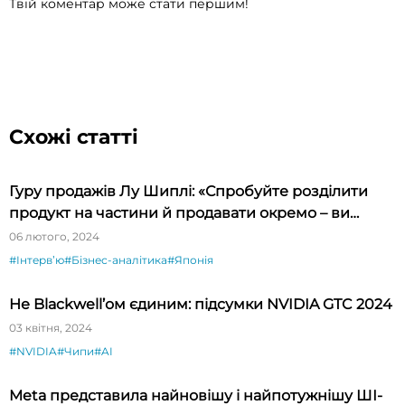
Твій коментар може стати першим!
Схожі статті
Гуру продажів Лу Шиплі: «Спробуйте розділити
продукт на частини й продавати окремо – ви
будете вражені»
06 лютого, 2024
#Інтервʼю
#Бізнес-аналітика
#Японія
Не Blackwell’ом єдиним: підсумки NVIDIA GTC 2024
03 квітня, 2024
#NVIDIA
#Чипи
#AI
Meta представила найновішу і найпотужнішу ШІ-