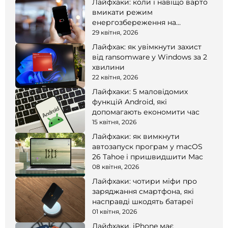
Лайфхаки: коли і навіщо варто
вмикати режим
енергозбереження на
смартфоні
29 квітня, 2026
Лайфхак: як увімкнути захист
від ransomware у Windows за 2
хвилини
22 квітня, 2026
Лайфхаки: 5 маловідомих
функцій Android, які
допомагають економити час
15 квітня, 2026
Лайфхаки: як вимкнути
автозапуск програм у macOS
26 Tahoe і пришвидшити Mac
08 квітня, 2026
Лайфхаки: чотири міфи про
заряджання смартфона, які
насправді шкодять батареї
01 квітня, 2026
Лайфхаки. iPhone має