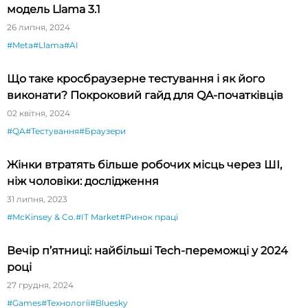
модель Llama 3.1
26 липня, 2024
#Meta
#Llama
#AI
Що таке кросбраузерне тестування і як його
виконати? Покроковий гайд для QA-початківців
02 квітня, 2024
#QA
#Тестування
#Браузери
Жінки втратять більше робочих місць через ШІ,
ніж чоловіки: дослідження
31 липня, 2023
#McKinsey & Co.
#IT Market
#Ринок праці
Вечір п’ятниці: найбільші Tech-переможці у 2024
році
27 грудня, 2024
#Games
#Технології
#Bluesky