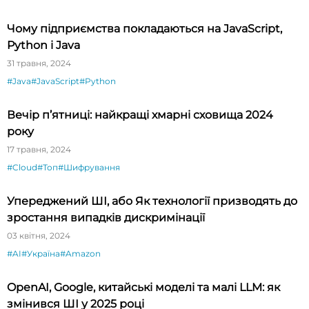
Чому підприємства покладаються на JavaScript,
Python і Java
31 травня, 2024
#Java
#JavaScript
#Python
Вечір п’ятниці: найкращі хмарні сховища 2024
року
17 травня, 2024
#Cloud
#Топ
#Шифрування
Упереджений ШІ, або Як технології призводять до
зростання випадків дискримінації
03 квітня, 2024
#AI
#Україна
#Amazon
OpenAI, Google, китайські моделі та малі LLM: як
змінився ШІ у 2025 році