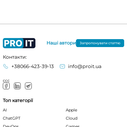
Наші автори
Запропонувати статтю
Контакти:
+38066-423-39-13
info@proit.ua
ссс
Топ категорії
AI
Apple
ChatGPT
Cloud
DevOps
Games