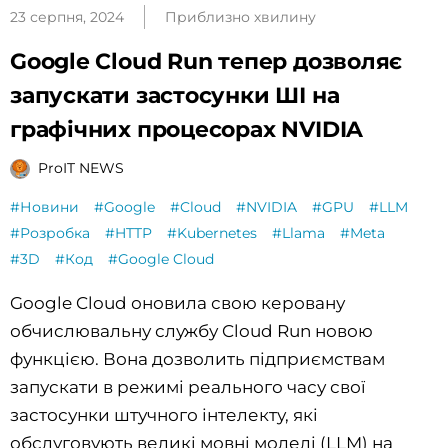
23 серпня, 2024
Приблизно хвилину
Google Cloud Run тепер дозволяє
запускати застосунки ШІ на
графічних процесорах NVIDIA
ProIT NEWS
#Новини
#Google
#Cloud
#NVIDIA
#GPU
#LLM
#Розробка
#HTTP
#Kubernetes
#Llama
#Meta
#3D
#Код
#Google Cloud
Google Cloud оновила свою керовану
обчислювальну службу Cloud Run новою
функцією. Вона дозволить підприємствам
запускати в режимі реального часу свої
застосунки штучного інтелекту, які
обслуговують великі мовні моделі (LLM) на