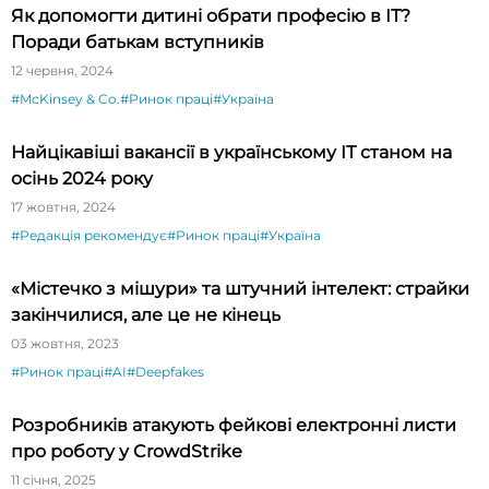
Як допомогти дитині обрати професію в ІТ?
Поради батькам вступників
12 червня, 2024
#McKinsey & Co.
#Ринок праці
#Україна
Найцікавіші вакансії в українському ІТ станом на
осінь 2024 року
17 жовтня, 2024
#Редакція рекомендує
#Ринок праці
#Україна
«Містечко з мішури» та штучний інтелект: страйки
закінчилися, але це не кінець
03 жовтня, 2023
#Ринок праці
#AI
#Deepfakes
Розробників атакують фейкові електронні листи
про роботу у CrowdStrike
11 січня, 2025