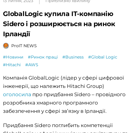
13 липня, 2023
Приблизно хвилину
GlobalLogic купила ІТ-компанію
Sidero і розширюється на ринок
Ірландії
ProIT NEWS
#Новини
#Ринок праці
#Business
#Global Logic
#Hitachi
#AWS
Компанія GlobalLogic (лідер у сфері цифрової
інженерії, що належить Hitachi Group)
оголосила
про придбання Sidero – провідного
розробника хмарного програмного
забезпечення у сфері зв’язку в Ірландії.
Придбання Sidero поглибить компетенції