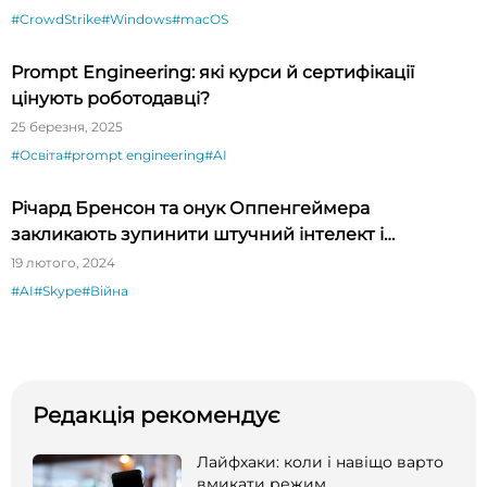
#CrowdStrike
#Windows
#macOS
Prompt Engineering: які курси й сертифікації
цінують роботодавці?
25 березня, 2025
#Освіта
#prompt engineering
#AI
Річард Бренсон та онук Оппенгеймера
закликають зупинити штучний інтелект і
кліматичну катастрофу
19 лютого, 2024
#AI
#Skype
#Війна
Редакція рекомендує
Лайфхаки: коли і навіщо варто
вмикати режим