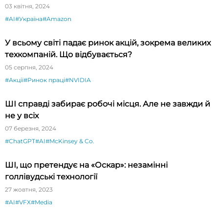
03 квітня, 2024
#AI
#Україна
#Amazon
У всьому світі падає ринок акцій, зокрема великих
техкомпаній. Що відбувається?
05 серпня, 2024
#Акції
#Ринок праці
#NVIDIA
ШІ справді забирає робочі місця. Але не завжди й
не у всіх
07 березня, 2024
#ChatGPT
#AI
#McKinsey & Co.
ШІ, що претендує на «Оскар»: незамінні
голлівудські технології
27 жовтня, 2023
#AI
#VFX
#Media