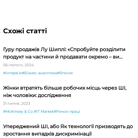
Схожі статті
Гуру продажів Лу Шиплі: «Спробуйте розділити
продукт на частини й продавати окремо – ви
будете вражені»
06 лютого, 2024
#Інтервʼю
#Бізнес-аналітика
#Японія
Жінки втратять більше робочих місць через ШІ,
ніж чоловіки: дослідження
31 липня, 2023
#McKinsey & Co.
#IT Market
#Ринок праці
Упереджений ШІ, або Як технології призводять до
зростання випадків дискримінації