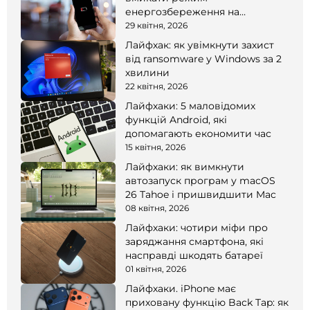
енергозбереження на
смартфоні
29 квітня, 2026
Лайфхак: як увімкнути захист
від ransomware у Windows за 2
хвилини
22 квітня, 2026
Лайфхаки: 5 маловідомих
функцій Android, які
допомагають економити час
15 квітня, 2026
Лайфхаки: як вимкнути
автозапуск програм у macOS
26 Tahoe і пришвидшити Mac
08 квітня, 2026
Лайфхаки: чотири міфи про
заряджання смартфона, які
насправді шкодять батареї
01 квітня, 2026
Лайфхаки. iPhone має
приховану функцію Back Tap: як