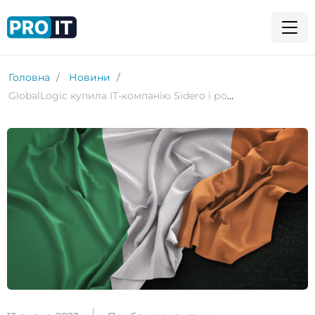
Головна
Новини
GlobalLogic купила ІТ-компанію Sidero і розширюється на ринок Ірландії