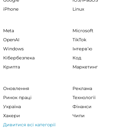
Google
iOS/iPadOS
iPhone
Linux
Meta
Microsoft
OpenAI
TikTok
Windows
Інтервʼю
Кібербезпека
Код
Крипта
Маркетинг
Оновлення
Реклама
Ринок праці
Технології
Україна
Фінанси
Хакери
Чипи
Дивитися всі категорії