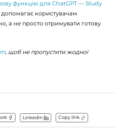
ову функцію для ChatGPT — Study
а допомагає користувачам
о, а не просто отримувати готову
am
, щоб не пропустити жодної
Copy link
ook
LinkedIn