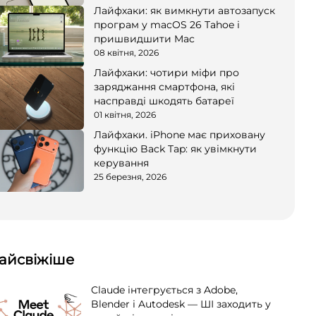
Лайфхаки: як вимкнути автозапуск
програм у macOS 26 Tahoe і
пришвидшити Mac
08 квітня, 2026
Лайфхаки: чотири міфи про
заряджання смартфона, які
насправді шкодять батареї
01 квітня, 2026
Лайфхаки. iPhone має приховану
функцію Back Tap: як увімкнути
керування
25 березня, 2026
айсвіжіше
Claude інтегрується з Adobe,
Blender і Autodesk — ШІ заходить у