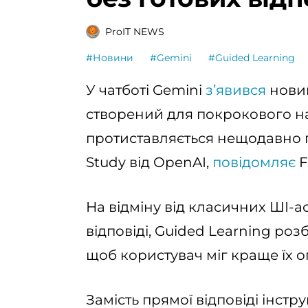
ProIT NEWS
#Новини
#Gemini
#Guided Learning
У чатботі Gemini
зʼявився
новий
створений для покрокового на
протиставляється нещодавно
Study від OpenAI,
повідомляє
F
На відміну від класичних ШІ-ас
відповіді, Guided Learning роз
щоб користувач міг краще їх о
Замість прямої відповіді інст