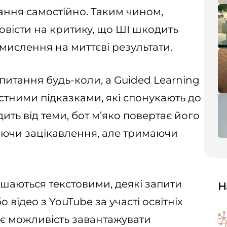
ання самостійно. Таким чином,
вісти на критику, що ШІ шкодить
ислення на миттєві результати.
питання будь-коли, а Guided Learning
кстними підказками, які спонукають до
ить від теми, бот м’яко повертає його
аючи зацікавлення, але тримаючи
ишаються текстовими, деякі запити
Н
 відео з YouTube за участі освітніх
ає можливість завантажувати