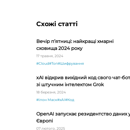
Схожі статті
Вечір п’ятниці: найкращі хмарні
сховища 2024 року
17 травня, 2024
#Cloud
#Топ
#Шифрування
xAI відкрив вихідний код свого чат-бо
зі штучним інтелектом Grok
18 березня, 2024
#Ілон Маск
#xAI
#Код
OpenAI запускає резидентство даних 
Європі
07 лютого, 2025