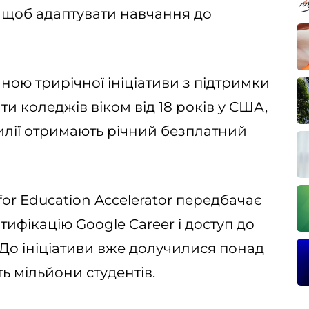
, щоб адаптувати навчання до
иною трирічної ініціативи з підтримки
нти коледжів віком від 18 років у США,
азилії отримають річний безплатний
for Education Accelerator передбачає
тифікацію Google Career і доступ до
 До ініціативи вже долучилися понад
ть мільйони студентів.