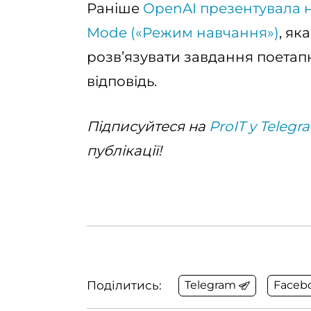
Раніше
OpenAI презентувала н
Mode («Режим навчання»)
, як
розв’язувати завдання поетапн
відповідь.
Підписуйтеся на
ProIT у Telegr
публікації!
Поділитись:
Telegram
Faceb