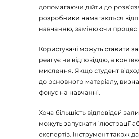
допомагаючи дійти до розв’яз
розробники намагаються відпо
навчанню, замінюючи процес м
Користувачі можуть ставити за
реагує не відповіддю, а конте
мислення. Якщо студент відход
до основного матеріалу, визн
фокус на навчанні.
Хоча більшість відповідей зал
можуть запускати ілюстрації або
експертів. Інструмент також д