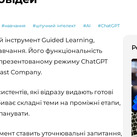
#навчання
#штучний інтелект
#AI
#ChatGPT
 інструмент Guided Learning,
Р
вчання. Його функціональність
 презентованому режиму ChatGPT
ast Company.
истентів, які відразу видають готові
биває складні теми на проміжні етапи,
панувати.
румент ставить уточнювальні запитання,