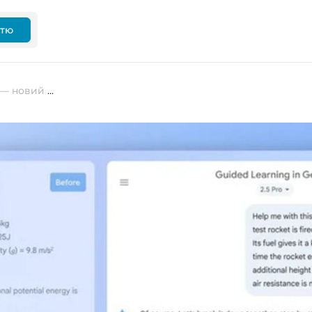
ттю
Gemini запускає Guided Learning — новий формат навчання без готових відповідей