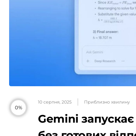
10 серпня, 2025
Приблизно хвилину
0%
Gemini запускає
без готових від