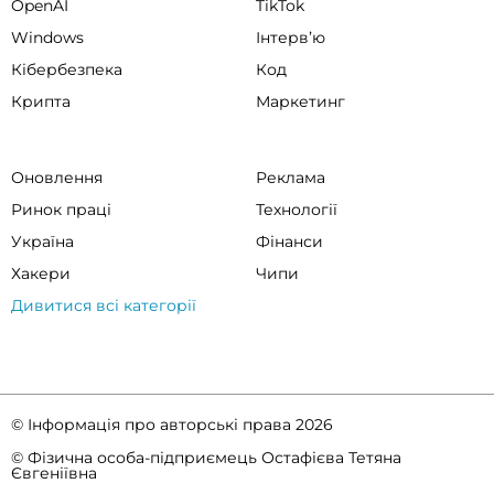
OpenAI
TikTok
Windows
Інтервʼю
Кібербезпека
Код
Крипта
Маркетинг
Оновлення
Реклама
Ринок праці
Технології
Україна
Фінанси
Хакери
Чипи
Дивитися всі категорії
© Інформація про авторські права 2026
© Фізична особа-підприємець Остафієва Тетяна
Євгеніївна