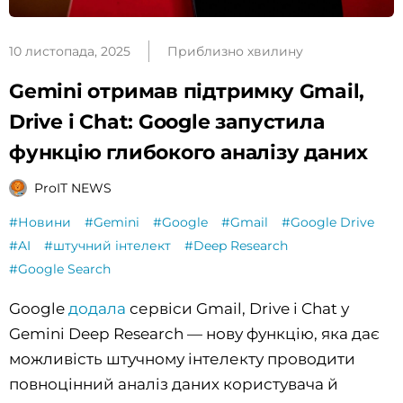
10 листопада, 2025
Приблизно хвилину
Gemini отримав підтримку Gmail,
Drive і Chat: Google запустила
функцію глибокого аналізу даних
ProIT NEWS
#Новини
#Gemini
#Google
#Gmail
#Google Drive
#AI
#штучний інтелект
#Deep Research
#Google Search
Google
додала
сервіси Gmail, Drive і Chat у
Gemini Deep Research — нову функцію, яка дає
можливість штучному інтелекту проводити
повноцінний аналіз даних користувача й