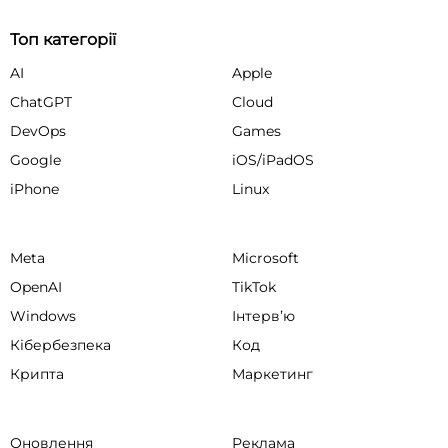
Топ категорії
AI
Apple
ChatGPT
Cloud
DevOps
Games
Google
iOS/iPadOS
iPhone
Linux
Meta
Microsoft
OpenAI
TikTok
Windows
Інтервʼю
Кібербезпека
Код
Крипта
Маркетинг
Оновлення
Реклама