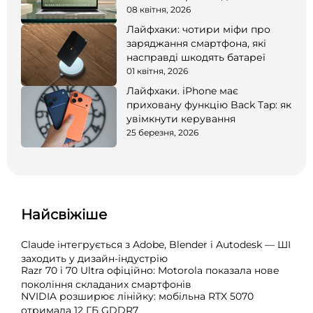
08 квітня, 2026
Лайфхаки: чотири міфи про
заряджання смартфона, які
насправді шкодять батареї
01 квітня, 2026
Лайфхаки. iPhone має
приховану функцію Back Tap: як
увімкнути керування
25 березня, 2026
Найсвіжіше
Claude інтегрується з Adobe, Blender і Autodesk — ШІ
заходить у дизайн-індустрію
Razr 70 і 70 Ultra офіційно: Motorola показала нове
покоління складаних смартфонів
NVIDIA розширює лінійку: мобільна RTX 5070
отримала 12 ГБ GDDR7