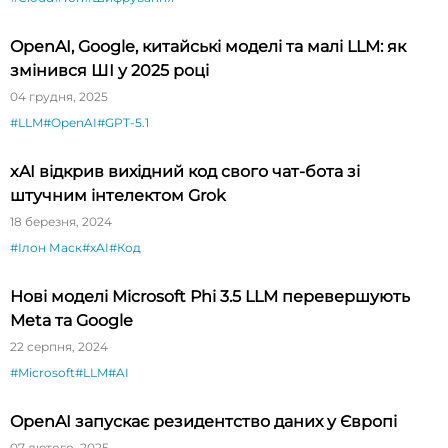
OpenAI, Google, китайські моделі та малі LLM: як
змінився ШІ у 2025 році
04 грудня, 2025
#LLM
#OpenAI
#GPT-5.1
xAI відкрив вихідний код свого чат-бота зі
штучним інтелектом Grok
18 березня, 2024
#Ілон Маск
#xAI
#Код
Нові моделі Microsoft Phi 3.5 LLM перевершують
Meta та Google
22 серпня, 2024
#Microsoft
#LLM
#AI
OpenAI запускає резидентство даних у Європі
07 лютого, 2025