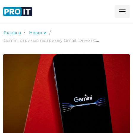
Головна
Новини
Gemini отримав підтримку Gmail, Drive і Chat: Google запустила функцію глибокого аналізу даних