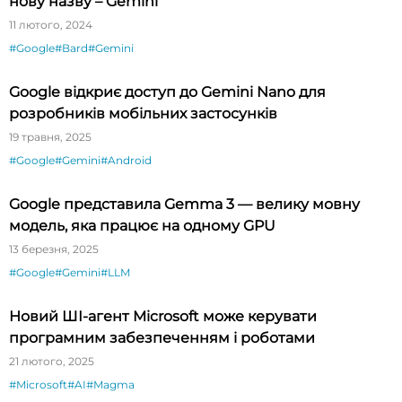
нову назву – Gemini
11 лютого, 2024
#Google
#Bard
#Gemini
Google відкриє доступ до Gemini Nano для
розробників мобільних застосунків
19 травня, 2025
#Google
#Gemini
#Android
Google представила Gemma 3 — велику мовну
модель, яка працює на одному GPU
13 березня, 2025
#Google
#Gemini
#LLM
Новий ШІ-агент Microsoft може керувати
програмним забезпеченням і роботами
21 лютого, 2025
#Microsoft
#AI
#Magma