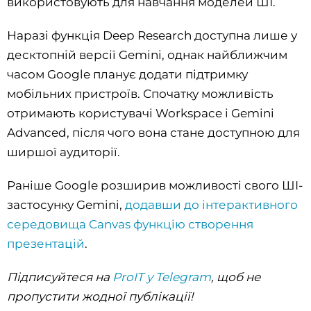
використовують для навчання моделей ШІ.
Наразі функція Deep Research доступна лише у
десктопній версії Gemini, однак найближчим
часом Google планує додати підтримку
мобільних пристроїв. Спочатку можливість
отримають користувачі Workspace і Gemini
Advanced, після чого вона стане доступною для
ширшої аудиторії.
Раніше Google розширив можливості свого ШІ-
застосунку Gemini,
додавши до інтерактивного
середовища Canvas функцію створення
презентацій
.
Підписуйтеся на
ProIT у Telegram
, щоб не
пропустити жодної публікації!