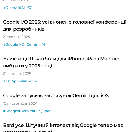
#OpenAI
#AI
#ЄС
Google I/O 2025: усі анонси з головної конференції
для розробників
21 травня, 2025
#Google I/O
#Gemini
#AI
Найкращі ШІ-чатботи для iPhone, iPad і Mac: що
вибрати у 2025 році
01 лютого, 2025
#AI
#Apple
#iPhone
Google запускає застосунок Gemini для iOS
15 листопада, 2024
#Google
#Gemini
#iOS/iPadOS
Bard усе. Штучний інтелект від Google тепер має