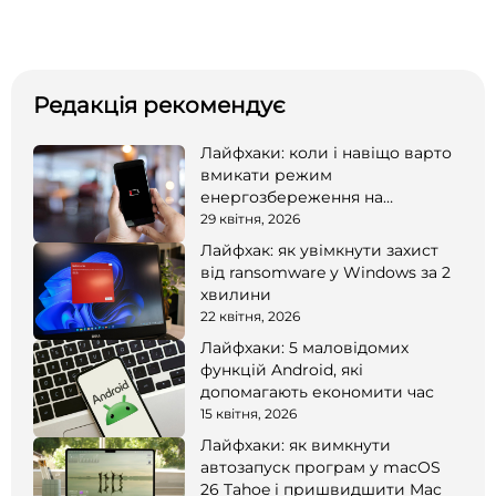
Редакція рекомендує
Лайфхаки: коли і навіщо варто
вмикати режим
енергозбереження на
смартфоні
29 квітня, 2026
Лайфхак: як увімкнути захист
від ransomware у Windows за 2
хвилини
22 квітня, 2026
Лайфхаки: 5 маловідомих
функцій Android, які
допомагають економити час
15 квітня, 2026
Лайфхаки: як вимкнути
автозапуск програм у macOS
26 Tahoe і пришвидшити Mac