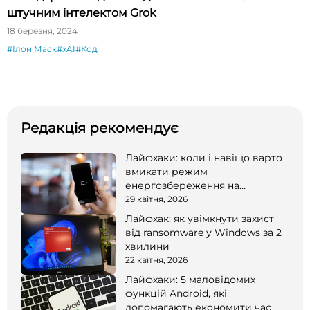
штучним інтелектом Grok
18 березня, 2024
#Ілон Маск
#xAI
#Код
Редакція рекомендує
Лайфхаки: коли і навіщо варто
вмикати режим
енергозбереження на
смартфоні
29 квітня, 2026
Лайфхак: як увімкнути захист
від ransomware у Windows за 2
хвилини
22 квітня, 2026
Лайфхаки: 5 маловідомих
функцій Android, які
допомагають економити час