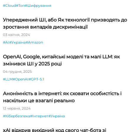
#Cloud
#Топ
#Шифрування
Упереджений ШІ, або Як технології призводять до
зростання випадків дискримінації
03 квітня, 2024
#AI
#Україна
#Amazon
OpenAI, Google, китайські моделі та малі LLM: як
змінився ШІ у 2025 році
04 грудня, 2025
#LLM
#OpenAI
#GPT-5.1
Анонімність в інтернеті: як сховати особистість і
наскільки це взагалі реально
13 червня, 2024
#Кібербезпека
#Інтернет
#Україна
xAI відкрив вихідний код свого чат-бота зі