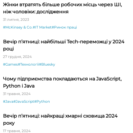
Жінки втратять більше робочих місць через ШІ,
ніж чоловіки: дослідження
31 липня, 2023
#McKinsey & Co.
#IT Market
#Ринок праці
Вечір п’ятниці: найбільші Tech-переможці у 2024
році
27 грудня, 2024
#Games
#Технології
#Bluesky
Чому підприємства покладаються на JavaScript,
Python і Java
31 травня, 2024
#Java
#JavaScript
#Python
Вечір п’ятниці: найкращі хмарні сховища 2024
року
17 травня, 2024