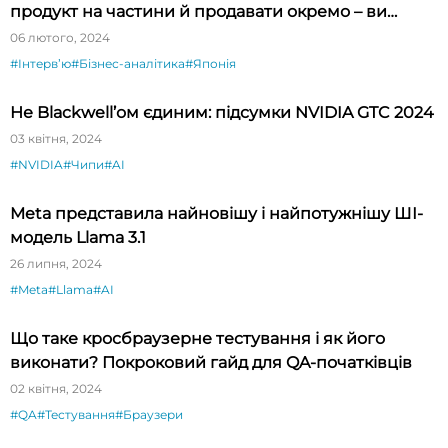
продукт на частини й продавати окремо – ви
будете вражені»
06 лютого, 2024
#Інтервʼю
#Бізнес-аналітика
#Японія
Не Blackwell’ом єдиним: підсумки NVIDIA GTC 2024
03 квітня, 2024
#NVIDIA
#Чипи
#AI
Meta представила найновішу і найпотужнішу ШІ-
модель Llama 3.1
26 липня, 2024
#Meta
#Llama
#AI
Що таке кросбраузерне тестування і як його
виконати? Покроковий гайд для QA-початківців
02 квітня, 2024
#QA
#Тестування
#Браузери