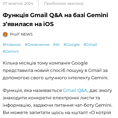
07 жовтня, 2024
Приблизно хвилину
Функція Gmail Q&A на базі Gemini
з’явилася на iOS
ProIT NEWS
#Новини
#Оновлення
#AI
#Google
#Gmail
#Gemini
Кілька місяців тому компанія Google
представила новий спосіб пошуку в Gmail за
допомогою свого штучного інтелекту Gemini.
Функція, яка називається
Gmail Q&A
, дає змогу
знаходити конкретні електронні листи та
інформацію, задаючи питання чат-боту Gemini.
Ви можете запитати щось на кшталт «О котрій