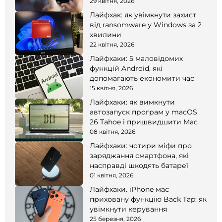
смартфоні
29 квітня, 2026
Лайфхак: як увімкнути захист
від ransomware у Windows за 2
хвилини
22 квітня, 2026
Лайфхаки: 5 маловідомих
функцій Android, які
допомагають економити час
15 квітня, 2026
Лайфхаки: як вимкнути
автозапуск програм у macOS
26 Tahoe і пришвидшити Mac
08 квітня, 2026
Лайфхаки: чотири міфи про
заряджання смартфона, які
насправді шкодять батареї
01 квітня, 2026
Лайфхаки. iPhone має
приховану функцію Back Tap: як
увімкнути керування
25 березня, 2026