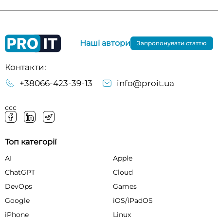
Наші автори
Запропонувати статтю
Контакти:
+38066-423-39-13
info@proit.ua
ссс
Топ категорії
AI
Apple
ChatGPT
Cloud
DevOps
Games
Google
iOS/iPadOS
iPhone
Linux