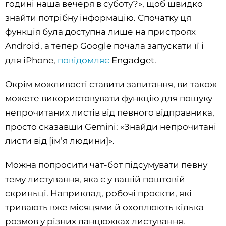
годині наша вечеря в суботу?», щоб швидко
знайти потрібну інформацію. Спочатку ця
функція була доступна лише на пристроях
Android, а тепер Google почала запускати її і
для iPhone,
повідомляє
Engadget.
Окрім можливості ставити запитання, ви також
можете використовувати функцію для пошуку
непрочитаних листів від певного відправника,
просто сказавши Gemini: «Знайди непрочитані
листи від [ім’я людини]».
Можна попросити чат-бот підсумувати певну
тему листування, яка є у вашій поштовій
скриньці. Наприклад, робочі проєкти, які
тривають вже місяцями й охоплюють кілька
розмов у різних ланцюжках листування.