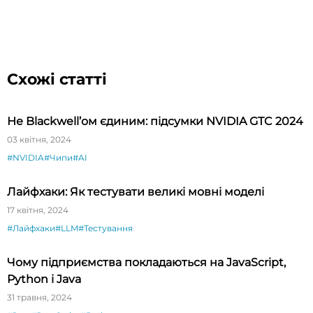
Схожі статті
Не Blackwell’ом єдиним: підсумки NVIDIA GTC 2024
03 квітня, 2024
#NVIDIA
#Чипи
#AI
Лайфхаки: Як тестувати великі мовні моделі
17 квітня, 2024
#Лайфхаки
#LLM
#Тестування
Чому підприємства покладаються на JavaScript,
Python і Java
31 травня, 2024