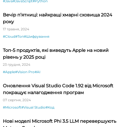
#Java
#JavaScript
#Python
Вечір п’ятниці: найкращі хмарні сховища 2024
року
17 травня, 2024
#Cloud
#Топ
#Шифрування
Топ-5 продуктів, які виведуть Apple на новий
рівень у 2025 році
23 грудня, 2024
#Apple
#Vision Pro
#AI
Оновлення Visual Studio Code 1.92 від Microsoft
покращує налагодження програм
07 серпня, 2024
#Microsoft
#Visual Studio
#Код
Нові моделі Microsoft Phi 3.5 LLM перевершують