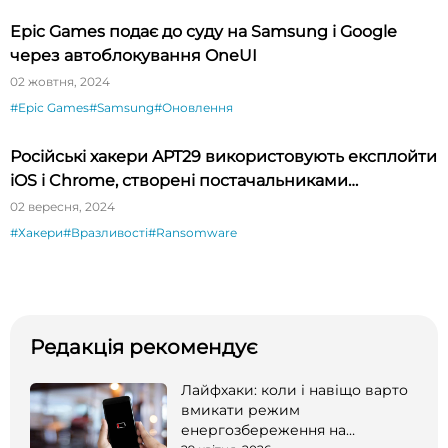
Epic Games подає до суду на Samsung і Google
через автоблокування OneUI
02 жовтня, 2024
#Epic Games
#Samsung
#Оновлення
Російські хакери APT29 використовують експлойти
iOS і Chrome, створені постачальниками
шпигунського ПЗ
02 вересня, 2024
#Хакери
#Вразливості
#Ransomware
Редакція рекомендує
Лайфхаки: коли і навіщо варто
вмикати режим
енергозбереження на