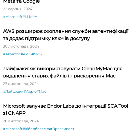
Meta та Google
22 серпня, 2024
#Microsoft
#LLM
#AI
AWS розширює охоплення служби автентифікації
та додає підтримку ключів доступу
30 листопада, 2024
#Amazon
#AWS
#SMS
Лайфхаки: як використовувати CleanMyMac для
видалення старих файлів і прискорення Mac
27 листопада, 2024
#Лайфхаки
#Apple
#Mac
Microsoft залучає Endor Labs до інтеграції SCA Tool
зі CNAPP
26 листопада, 2024
#Microsoft
#Кібербезпека
#Вразливості