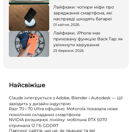
Лайфхаки: чотири міфи про
заряджання смартфона, які
насправді шкодять батареї
01 квітня, 2026
Лайфхаки. iPhone має
приховану функцію Back Tap: як
увімкнути керування
25 березня, 2026
Найсвіжіше
Claude інтегрується з Adobe, Blender і Autodesk — ШІ
заходить у дизайн-індустрію
Razr 70 і 70 Ultra офіційно: Motorola показала нове
покоління складаних смартфонів
NVIDIA розширює лінійку: мобільна RTX 5070
отримала 12 ГБ GDDR7
Парсинг сайтів: що це, як працює та які