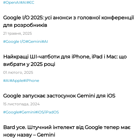
#OpenAI
#AI
#ЄС
Google I/O 2025: усі анонси з головної конференції
для розробників
21 травня, 2025
#Google I/O
#Gemini
#AI
Найкращі ШІ-чатботи для iPhone, iPad і Mac: що
вибрати у 2025 році
01 лютого, 2025
#AI
#Apple
#iPhone
Google запускає застосунок Gemini для iOS
15 листопада, 2024
#Google
#Gemini
#iOS/iPadOS
Bard усе. Штучний інтелект від Google тепер має
нову назву – Gemini