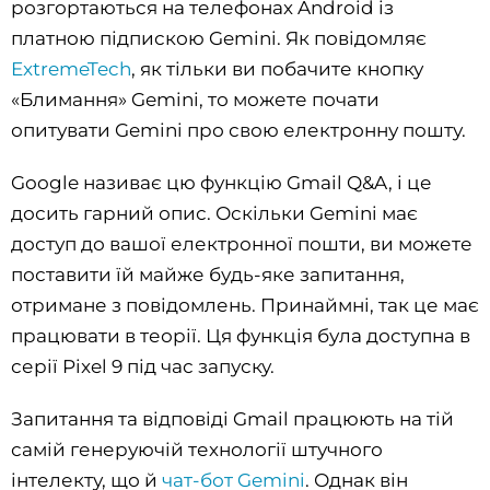
розгортаються на телефонах Android із
платною підпискою Gemini. Як повідомляє
ExtremeTech
, як тільки ви побачите кнопку
«Блимання» Gemini, то можете почати
опитувати Gemini про свою електронну пошту.
Google називає цю функцію Gmail Q&A, і це
досить гарний опис. Оскільки Gemini має
доступ до вашої електронної пошти, ви можете
поставити їй майже будь-яке запитання,
отримане з повідомлень. Принаймні, так це має
працювати в теорії. Ця функція була доступна в
серії Pixel 9 під час запуску.
Запитання та відповіді Gmail працюють на тій
самій генеруючій технології штучного
інтелекту, що й
чат-бот Gemini
. Однак він