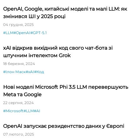
OpenAI, Google, китайські моделі та малі LLM: як
змінився ШІ у 2025 році
04 грудня, 2025
#LLM
#OpenAI
#GPT-5.1
xAI відкрив вихідний код свого чат-бота зі
штучним інтелектом Grok
18 березня, 2024
#Ілон Маск
#xAI
#Код
Нові моделі Microsoft Phi 3.5 LLM перевершують
Meta та Google
22 серпня, 2024
#Microsoft
#LLM
#AI
OpenAI запускає резидентство даних у Європі
07 лютого, 2025