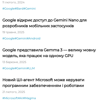
11 лютого, 2024
#Google
#Bard
#Gemini
Google відкриє доступ до Gemini Nano для
розробників мобільних застосунків
19 травня, 2025
#Google
#Gemini
#Android
Google представила Gemma 3 — велику мовну
модель, яка працює на одному GPU
13 березня, 2025
#Google
#Gemini
#LLM
Новий ШІ-агент Microsoft може керувати
програмним забезпеченням і роботами
21 лютого, 2025
#Microsoft
#AI
#Magma