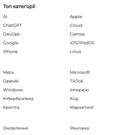
Топ категорії
AI
Apple
ChatGPT
Cloud
DevOps
Games
Google
iOS/iPadOS
iPhone
Linux
Meta
Microsoft
OpenAI
TikTok
Windows
Інтервʼю
Кібербезпека
Код
Крипта
Маркетинг
Оновлення
Реклама