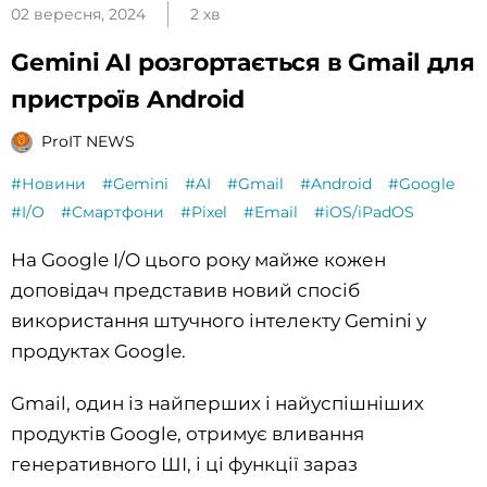
02 вересня, 2024
2 хв
Gemini AI розгортається в Gmail для
пристроїв Android
ProIT NEWS
#Новини
#Gemini
#AI
#Gmail
#Android
#Google
#I/O
#Смартфони
#Pixel
#Email
#iOS/iPadOS
На Google I/O цього року майже кожен
доповідач представив новий спосіб
використання штучного інтелекту Gemini у
продуктах Google.
Gmail, один із найперших і найуспішніших
продуктів Google, отримує вливання
генеративного ШІ, і ці функції зараз