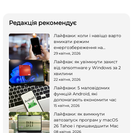
Редакція рекомендує
Лайфхаки: коли і навіщо варто
вмикати режим
енергозбереження на
смартфоні
29 квітня, 2026
Лайфхак: як увімкнути захист
від ransomware у Windows за 2
хвилини
22 квітня, 2026
Лайфхаки: 5 маловідомих
функцій Android, які
допомагають економити час
15 квітня, 2026
Лайфхаки: як вимкнути
автозапуск програм у macOS
26 Tahoe і пришвидшити Mac
08 квітня, 2026