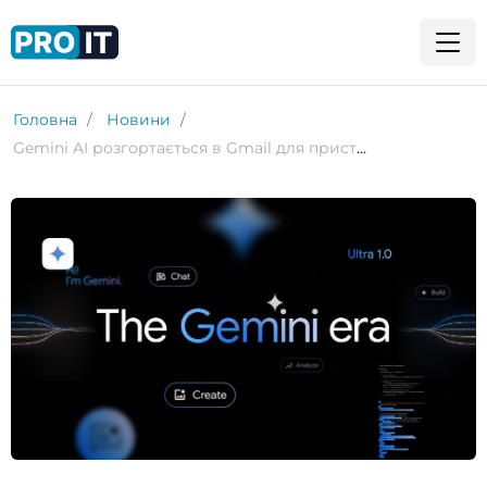
Головна
Новини
Gemini AI розгортається в Gmail для пристроїв Android