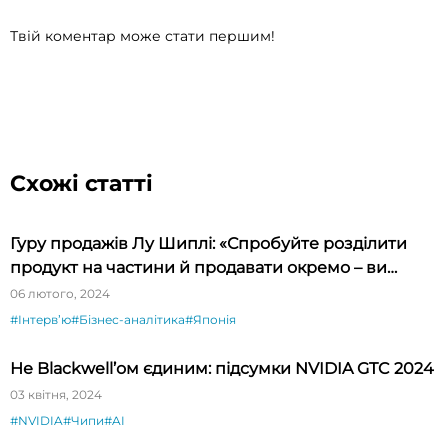
Твій коментар може стати першим!
Схожі статті
Гуру продажів Лу Шиплі: «Спробуйте розділити
продукт на частини й продавати окремо – ви
будете вражені»
06 лютого, 2024
#Інтервʼю
#Бізнес-аналітика
#Японія
Не Blackwell’ом єдиним: підсумки NVIDIA GTC 2024
03 квітня, 2024
#NVIDIA
#Чипи
#AI