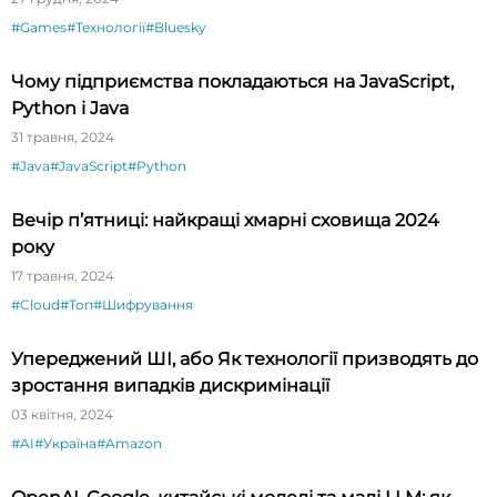
#Games
#Технології
#Bluesky
Чому підприємства покладаються на JavaScript,
Python і Java
31 травня, 2024
#Java
#JavaScript
#Python
Вечір п’ятниці: найкращі хмарні сховища 2024
року
17 травня, 2024
#Cloud
#Топ
#Шифрування
Упереджений ШІ, або Як технології призводять до
зростання випадків дискримінації
03 квітня, 2024
#AI
#Україна
#Amazon