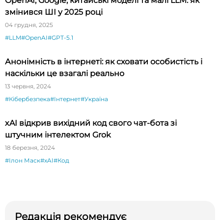
OpenAI, Google, китайські моделі та малі LLM: як
змінився ШІ у 2025 році
04 грудня, 2025
#LLM
#OpenAI
#GPT-5.1
Анонімність в інтернеті: як сховати особистість і
наскільки це взагалі реально
13 червня, 2024
#Кібербезпека
#Інтернет
#Україна
xAI відкрив вихідний код свого чат-бота зі
штучним інтелектом Grok
18 березня, 2024
#Ілон Маск
#xAI
#Код
Редакція рекомендує