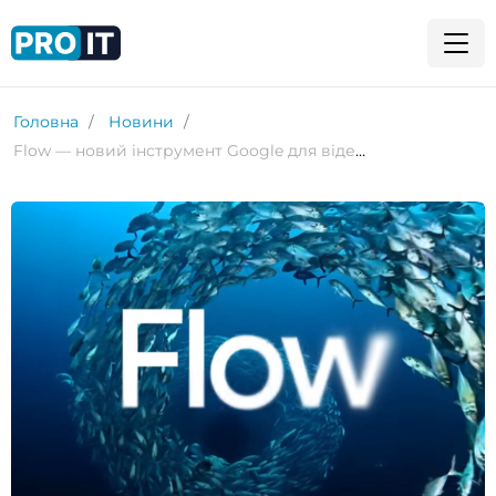
Головна
Новини
Flow — новий інструмент Google для відео зі ШІ: камера, монтаж і голосові підказки