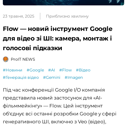
23 травня, 2025
Приблизно хвилину
Flow — новий інструмент Google
для відео зі ШІ: камера, монтаж і
голосові підказки
ProIT NEWS
#Новини
#Google
#AI
#Flow
#Відео
#Генерація відео
#Gemini
#Imagen
Під час конференції Google I/O компанія
представила новий застосунок для «AI-
фільммейкінгу» — Flow. Цей інструмент
об'єднує всі останні розробки Google у сфері
генеративного ШІ, включно з Veo (відео),