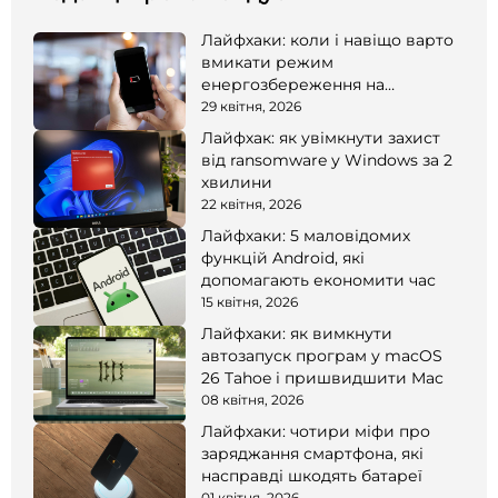
Лайфхаки: коли і навіщо варто
вмикати режим
енергозбереження на
смартфоні
29 квітня, 2026
Лайфхак: як увімкнути захист
від ransomware у Windows за 2
хвилини
22 квітня, 2026
Лайфхаки: 5 маловідомих
функцій Android, які
допомагають економити час
15 квітня, 2026
Лайфхаки: як вимкнути
автозапуск програм у macOS
26 Tahoe і пришвидшити Mac
08 квітня, 2026
Лайфхаки: чотири міфи про
заряджання смартфона, які
насправді шкодять батареї
01 квітня, 2026