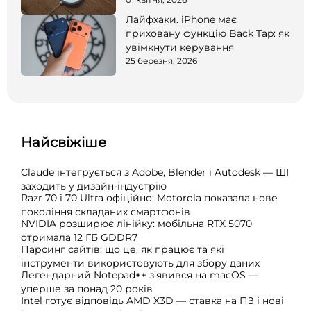
Лайфхаки. iPhone має
приховану функцію Back Tap: як
увімкнути керування
25 березня, 2026
Найсвіжіше
Claude інтегрується з Adobe, Blender і Autodesk — ШІ
заходить у дизайн-індустрію
Razr 70 і 70 Ultra офіційно: Motorola показала нове
покоління складаних смартфонів
NVIDIA розширює лінійку: мобільна RTX 5070
отримала 12 ГБ GDDR7
Парсинг сайтів: що це, як працює та які
інструменти використовують для збору даних
Легендарний Notepad++ з’явився на macOS —
уперше за понад 20 років
Intel готує відповідь AMD X3D — ставка на ПЗ і нові