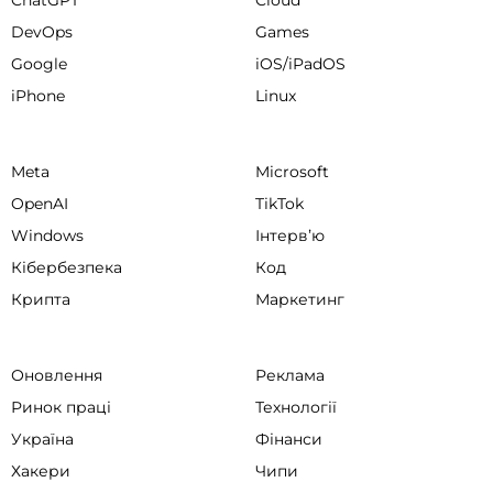
ChatGPT
Cloud
DevOps
Games
Google
iOS/iPadOS
iPhone
Linux
Meta
Microsoft
OpenAI
TikTok
Windows
Інтервʼю
Кібербезпека
Код
Крипта
Маркетинг
Оновлення
Реклама
Ринок праці
Технології
Україна
Фінанси
Хакери
Чипи