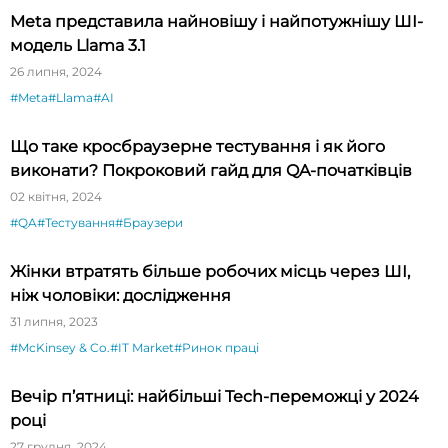
Meta представила найновішу і найпотужнішу ШІ-
модель Llama 3.1
26 липня, 2024
#Meta
#Llama
#AI
Що таке кросбраузерне тестування і як його
виконати? Покроковий гайд для QA-початківців
02 квітня, 2024
#QA
#Тестування
#Браузери
Жінки втратять більше робочих місць через ШІ,
ніж чоловіки: дослідження
31 липня, 2023
#McKinsey & Co.
#IT Market
#Ринок праці
Вечір п’ятниці: найбільші Tech-переможці у 2024
році
27 грудня, 2024