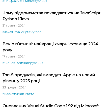
#Лайфхаки
#LLM
#Тестування
Чому підприємства покладаються на JavaScript,
Python і Java
31 травня, 2024
#Java
#JavaScript
#Python
Вечір п’ятниці: найкращі хмарні сховища 2024
року
17 травня, 2024
#Cloud
#Топ
#Шифрування
Топ-5 продуктів, які виведуть Apple на новий
рівень у 2025 році
23 грудня, 2024
#Apple
#Vision Pro
#AI
Оновлення Visual Studio Code 1.92 від Microsoft