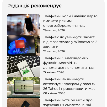
Редакція рекомендує
Лайфхаки: коли і навіщо варто
вмикати режим
енергозбереження на
смартфоні
29 квітня, 2026
Лайфхак: як увімкнути захист
від ransomware у Windows за 2
хвилини
22 квітня, 2026
Лайфхаки: 5 маловідомих
функцій Android, які
допомагають економити час
15 квітня, 2026
Лайфхаки: як вимкнути
автозапуск програм у macOS
26 Tahoe і пришвидшити Mac
08 квітня, 2026
Лайфхаки: чотири міфи про
заряджання смартфона, які