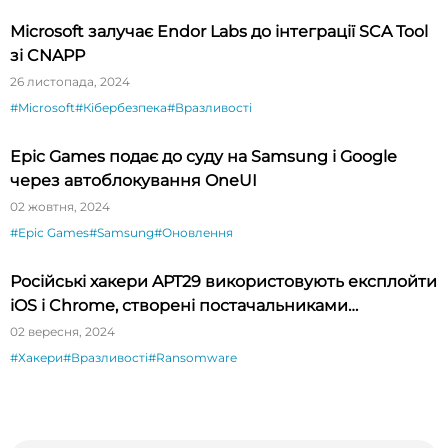
Microsoft залучає Endor Labs до інтеграції SCA Tool
зі CNAPP
26 листопада, 2024
#Microsoft
#Кібербезпека
#Вразливості
Epic Games подає до суду на Samsung і Google
через автоблокування OneUI
02 жовтня, 2024
#Epic Games
#Samsung
#Оновлення
Російські хакери APT29 використовують експлойти
iOS і Chrome, створені постачальниками
шпигунського ПЗ
02 вересня, 2024
#Хакери
#Вразливості
#Ransomware