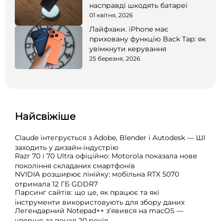
насправді шкодять батареї
01 квітня, 2026
Лайфхаки. iPhone має
приховану функцію Back Tap: як
увімкнути керування
25 березня, 2026
Найсвіжіше
Claude інтегрується з Adobe, Blender і Autodesk — ШІ
заходить у дизайн-індустрію
Razr 70 і 70 Ultra офіційно: Motorola показала нове
покоління складаних смартфонів
NVIDIA розширює лінійку: мобільна RTX 5070
отримала 12 ГБ GDDR7
Парсинг сайтів: що це, як працює та які
інструменти використовують для збору даних
Легендарний Notepad++ з’явився на macOS —
уперше за понад 20 років