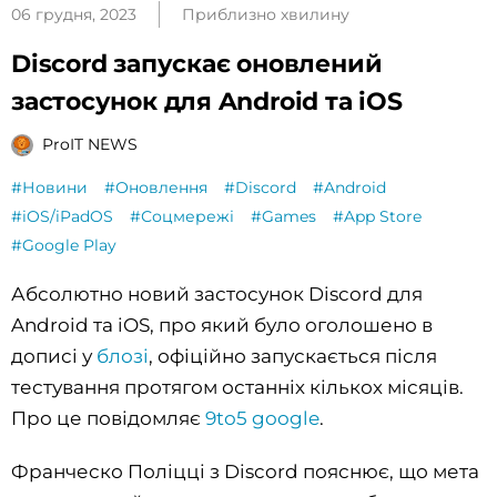
06 грудня, 2023
Приблизно хвилину
Discord запускає оновлений
застосунок для Android та iOS
ProIT NEWS
#Новини
#Оновлення
#Discord
#Android
#iOS/iPadOS
#Соцмережі
#Games
#App Store
#Google Play
Абсолютно новий застосунок Discord для
Android та iOS, про який було оголошено в
дописі у
блозі
, офіційно запускається після
тестування протягом останніх кількох місяців.
Про це повідомляє
9to5 google
.
Франческо Поліцці з Discord пояснює, що мета