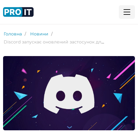
Головна
Новини
Discord запускає оновлений застосунок для Android та iOS