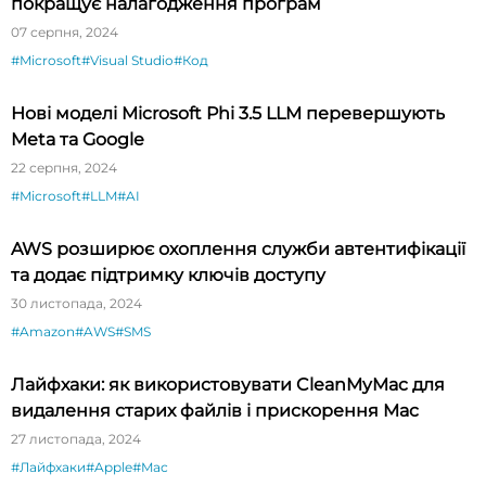
покращує налагодження програм
07 серпня, 2024
#Microsoft
#Visual Studio
#Код
Нові моделі Microsoft Phi 3.5 LLM перевершують
Meta та Google
22 серпня, 2024
#Microsoft
#LLM
#AI
AWS розширює охоплення служби автентифікації
та додає підтримку ключів доступу
30 листопада, 2024
#Amazon
#AWS
#SMS
Лайфхаки: як використовувати CleanMyMac для
видалення старих файлів і прискорення Mac
27 листопада, 2024
#Лайфхаки
#Apple
#Mac