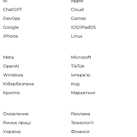
AI
Apple
ChatGPT
Cloud
DevOps
Games
Google
iOS/iPadOS
iPhone
Linux
Meta
Microsoft
OpenAI
TikTok
Windows
Інтервʼю
Кібербезпека
Код
Крипта
Маркетинг
Оновлення
Реклама
Ринок праці
Технології
Україна
Фінанси