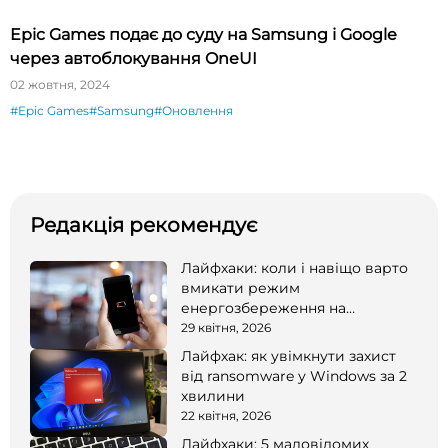
Epic Games подає до суду на Samsung і Google
через автоблокування OneUI
02 жовтня, 2024
#Epic Games
#Samsung
#Оновлення
Редакція рекомендує
Лайфхаки: коли і навіщо варто
вмикати режим
енергозбереження на
смартфоні
29 квітня, 2026
Лайфхак: як увімкнути захист
від ransomware у Windows за 2
хвилини
22 квітня, 2026
Лайфхаки: 5 маловідомих