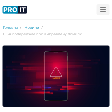
Головна
Новини
CISA попереджає про виправлену помилку ядра iPhone, яка тепер використовується в атаках