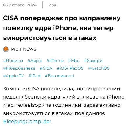
05 лютого, 2024
2 хв
CISA попереджає про виправлену
помилку ядра iPhone, яка тепер
використовується в атаках
ProIT NEWS
#Новини
#Apple
#iPhone
#Mac
#Хакери
#Кібербезпека
#CISA
#iOS/iPadOS
#watchOS
#Apple TV
#iPad
#Вразливості
Компанія CISA попередила, що виправлений
недолік безпеки ядра, який впливає на iPhone,
Mac, телевізори та годинники, зараз активно
використовується в атаках, повідомляє
BleepingComputer
.