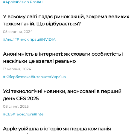
#Apple
#Vision Pro
#AI
У всьому світі падає ринок акцій, зокрема великих
техкомпаній. Що відбувається?
05 серпня, 2024
#Акції
#Ринок праці
#NVIDIA
Анонімність в інтернеті: як сховати особистість і
наскільки це взагалі реально
13 червня, 2024
#Кібербезпека
#Інтернет
#Україна
Усі технологічні новинки, анонсовані в перший
день CES 2025
08 січня, 2025
#CES
#Технології
#Intel
Apple увійшла в історію як перша компанія