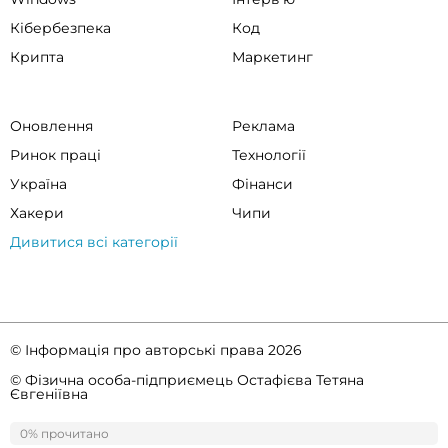
Кібербезпека
Код
Крипта
Маркетинг
Оновлення
Реклама
Ринок праці
Технології
Україна
Фінанси
Хакери
Чипи
Дивитися всі категорії
© Інформація про авторські права 2026
© Фізична особа-підприємець Остафієва Тетяна
Євгеніївна
Правила спільноти
Політика конфіденційності
0% прочитано
0%