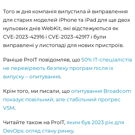
Того ж дня компанія випустила й виправлення
для старих моделей iPhone та iPad для ще двох
нульових днів WebKit, які відстежуються як
CVE-2023-42916 і CVE-2023-42917 і були
виправлені у листопаді для нових пристроїв.
Раніше ProIT повідомляв, що
50% ІТ-спеціалістів
не перевіряють безпеку програм після їх
випуску – опитування
.
Крім того, ми писали, що
опитування Broadcom
показує повільний, але стабільний прогрес
VSM
.
Читайте також на ProIT,
яким був 2023 рік для
DevOps: огляд стану ринку
.