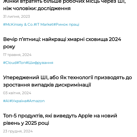
Жінки втратять більше робочих місць через ШІ,
ніж чоловіки: дослідження
31 липня, 2023
#McKinsey & Co.
#IT Market
#Ринок праці
Вечір п’ятниці: найкращі хмарні сховища 2024
року
17 травня, 2024
#Cloud
#Топ
#Шифрування
Упереджений ШІ, або Як технології призводять до
зростання випадків дискримінації
03 квітня, 2024
#AI
#Україна
#Amazon
Топ-5 продуктів, які виведуть Apple на новий
рівень у 2025 році
23 грудня, 2024