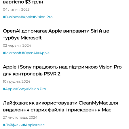
вартістю $3 трлн
04 липня, 2023
#Business
#Apple
#Vision Pro
OpenAI допомагає Apple виправити Siri й це
турбує Microsoft
02 червня, 2024
#Microsoft
#OpenAI
#Apple
Apple і Sony працюють над підтримкою Vision Pro
для контролерів PSVR 2
10 грудня, 2024
#Apple
#Sony
#Vision Pro
Лайфхаки: як використовувати CleanMyMac для
видалення старих файлів і прискорення Mac
27 листопада, 2024
#Лайфхаки
#Apple
#Mac