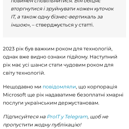
повинен сповільнитися. Він обіцяє
вторгнутися і зруйнувати кожен куточок
ІТ, а також одну бізнес-вертикаль за
іншою»,
– стверджується у статті.
2023 рік був важким роком для технологій,
однак вже видно ознаки підйому. Наступний
рік має усі шанси стати чудовим роком для
світу технологій.
Нещодавно ми
повідомляли
, що корпорація
Microsoft ще рік надаватиме безоплатні хмарні
послуги українським держустановам.
Підписуйтеся на
ProIT у Telegram
, щоб не
пропустити жодну публікацію!