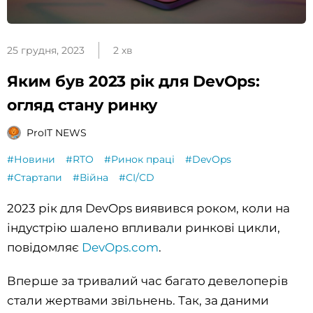
25 грудня, 2023
2 хв
Яким був 2023 рік для DevOps:
огляд стану ринку
ProIT NEWS
#Новини
#RTO
#Ринок праці
#DevOps
#Стартапи
#Війна
#CI/CD
2023 рік для DevOps виявився роком, коли на
індустрію шалено впливали ринкові цикли,
повідомляє
DevOps.com
.
Вперше за тривалий час багато девелоперів
стали жертвами звільнень. Так, за даними