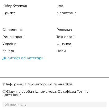
Кібербезпека
Код
Крипта
Маркетинг
Оновлення
Реклама
Ринок праці
Технології
Україна
Фінанси
Хакери
Чипи
Дивитися всі категорії
© Інформація про авторські права 2026
© Фізична особа-підприємець Остафієва Тетяна
Євгеніївна
Правила спільноти
Політика конфіденційності
0% прочитано
0%