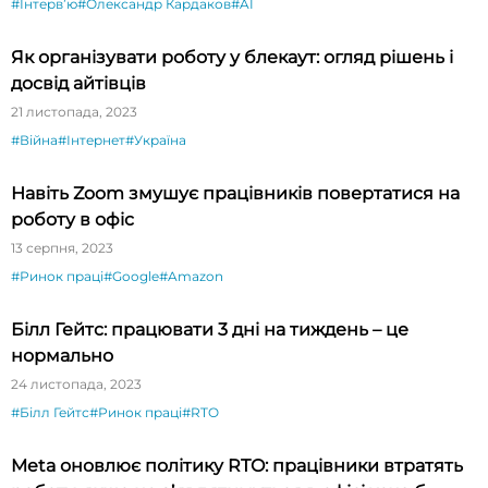
#Інтервʼю
#Олександр Кардаков
#AI
Як організувати роботу у блекаут: огляд рішень і
досвід айтівців
21 листопада, 2023
#Війна
#Інтернет
#Україна
Навіть Zoom змушує працівників повертатися на
роботу в офіс
13 серпня, 2023
#Ринок праці
#Google
#Amazon
Білл Гейтс: працювати 3 дні на тиждень – це
нормально
24 листопада, 2023
#Білл Гейтс
#Ринок праці
#RTO
Meta оновлює політику RTO: працівники втратять