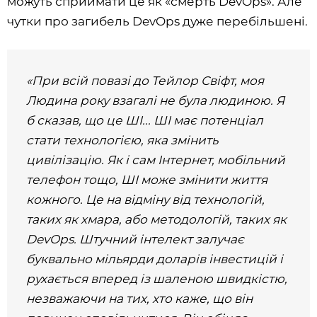
можуть сприймати це як «смерть DevOps». Але
чутки про загибель DevOps дуже перебільшені.
«При всій повазі до Тейлор Свіфт, моя
Людина року взагалі не була людиною. Я
б сказав, що це ШІ... ШІ має потенціал
стати технологією, яка змінить
цивілізацію. Як і сам Інтернет, мобільний
телефон тощо, ШІ може змінити життя
кожного. Це на відміну від технологій,
таких як хмара, або методологій, таких як
DevOps. Штучний інтелект залучає
буквально мільярди доларів інвестицій і
рухається вперед із шаленою швидкістю,
незважаючи на тих, хто каже, що він