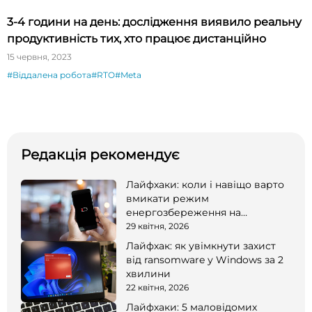
3-4 години на день: дослідження виявило реальну
продуктивність тих, хто працює дистанційно
15 червня, 2023
#Віддалена робота
#RTO
#Meta
Редакція рекомендує
Лайфхаки: коли і навіщо варто
вмикати режим
енергозбереження на
смартфоні
29 квітня, 2026
Лайфхак: як увімкнути захист
від ransomware у Windows за 2
хвилини
22 квітня, 2026
Лайфхаки: 5 маловідомих