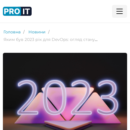
Головна
Новини
Яким був 2023 рік для DevOps: огляд стану ринку