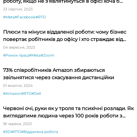
роботу, якщо не з’являтимуться в офісі хоча б
тричі на тиждень
23 серпня, 2023
#Meta
#Facebook
#RTO
Плюси та мінуси віддаленої роботи: чому бізнес
повертає робітників до офісу і хто страждає від
цього
04 вересня, 2023
#Ринок праці
#Meta
#Zoom
73% співробітників Amazon збираються
звільнятися через скасування дистанційки
01 жовтня, 2024
#Amazon
#RTO
#Dell
Червоні очі, руки як у троля та психічні розлади. Як
виглядатиме людина через 100 років роботи з
дому
18 червня, 2023
#3D
#RTO
#Віддалена робота