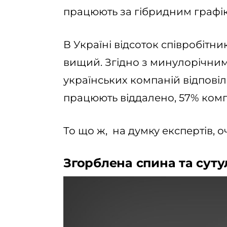
працюють за гібридним графі
В Україні відсоток співробітни
вищий. Згідно з минулорічним
українських компаній відповіли
працюють віддалено, 57% комп
То що ж, на думку експертів, о
Згорблена спина та суту