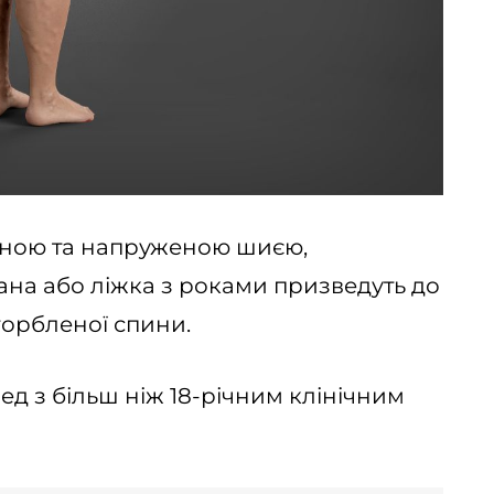
иною та напруженою шиєю,
на або ліжка з роками призведуть до
горбленої спини.
пед з більш ніж 18-річним клінічним