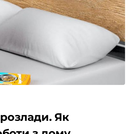
 розлади. Як
оботи з дому