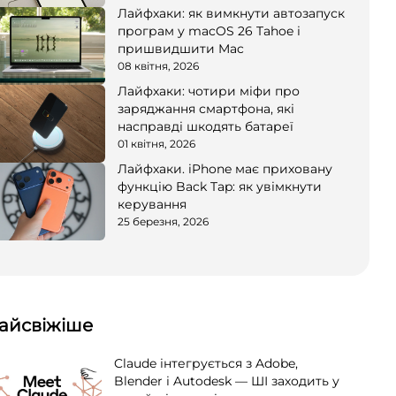
Лайфхаки: як вимкнути автозапуск
програм у macOS 26 Tahoe і
пришвидшити Mac
08 квітня, 2026
Лайфхаки: чотири міфи про
заряджання смартфона, які
насправді шкодять батареї
01 квітня, 2026
Лайфхаки. iPhone має приховану
функцію Back Tap: як увімкнути
керування
25 березня, 2026
айсвіжіше
Claude інтегрується з Adobe,
Blender і Autodesk — ШІ заходить у