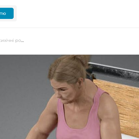
ттю
Червоні очі, руки як у троля та психічні розлади. Як виглядатиме людина через 100 років роботи з дому