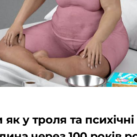
и як у троля та психічні
ина через 100 років р