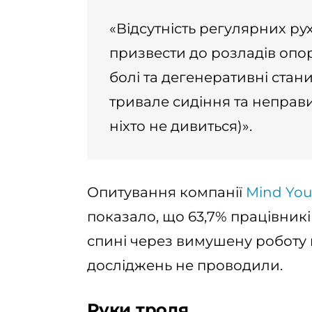
«Відсутність регулярних ру
призвести до розладів опор
болі та дегенеративні стан
тривале сидіння та неправ
ніхто не дивиться)».
Опитування компанії
Mind You
показало, що 63,7% працівникі
спині через вимушену роботу в
досліджень не проводили.
Руки троля