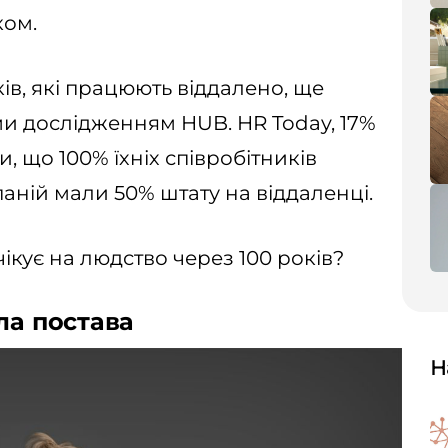
ком.
ків, які працюють віддалено, ще
и дослідженням HUB. HR Today, 17%
, що 100% їхніх співробітників
аній мали 50% штату на віддаленці.
чікує на людство через 100 років?
ла постава
Н