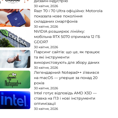
дизайн-індустрію
30 квітня, 2026
Razr 70 і 70 Ultra офіційно: Motorola
показала нове покоління
складаних смартфонів
30 квітня, 2026
NVIDIA розширює лінійку:
мобільна RTX 5070 отримала 12 ГБ
GDDR7
30 квітня, 2026
Парсинг сайтів: що це, як працює
та які інструменти
використовують для збору даних
30 квітня, 2026
Легендарний Notepad++ з’явився
на macOS — уперше за понад 20
років
30 квітня, 2026
Intel готує відповідь AMD X3D —
ставка на ПЗ і нові інструменти
оптимізації
30 квітня, 2026