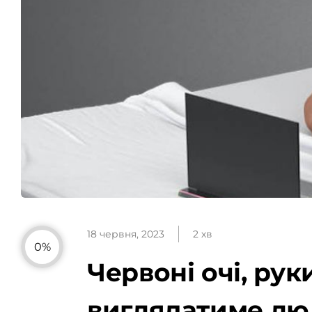
18 червня, 2023
2 хв
0%
Червоні очі, рук
виглядатиме люд