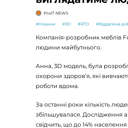
ProIT NEWS
#Новини
#3D
#RTO
#Віддалена ро
Компанія-розробник меблів F
людини майбутнього.
Анна, 3D модель, була розробл
охорони здоров’я, які вивчают
роботи вдома.
За останні роки кількість люде
збільшувалася. Дослідження 
свідчить, що до 14% населенн