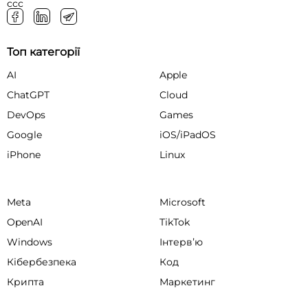
ссс
Топ категорії
AI
Apple
ChatGPT
Cloud
DevOps
Games
Google
iOS/iPadOS
iPhone
Linux
Meta
Microsoft
OpenAI
TikTok
Windows
Інтервʼю
Кібербезпека
Код
Крипта
Маркетинг