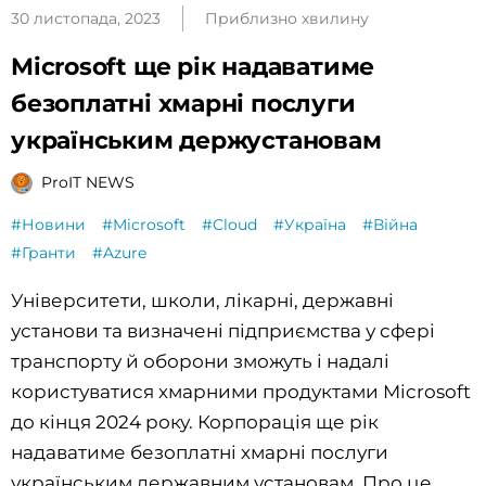
30 листопада, 2023
Приблизно хвилину
Microsoft ще рік надаватиме
безоплатні хмарні послуги
українським держустановам
ProIT NEWS
#Новини
#Microsoft
#Cloud
#Україна
#Війна
#Гранти
#Azure
Університети, школи, лікарні, державні
установи та визначені підприємства у сфері
транспорту й оборони зможуть і надалі
користуватися хмарними продуктами Microsoft
до кінця 2024 року. Корпорація ще рік
надаватиме безоплатні хмарні послуги
українським державним установам. Про це