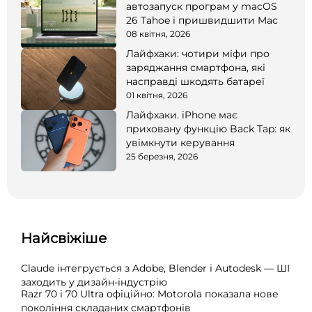
автозапуск програм у macOS
26 Tahoe і пришвидшити Mac
08 квітня, 2026
Лайфхаки: чотири міфи про
заряджання смартфона, які
насправді шкодять батареї
01 квітня, 2026
Лайфхаки. iPhone має
приховану функцію Back Tap: як
увімкнути керування
25 березня, 2026
Найсвіжіше
Claude інтегрується з Adobe, Blender і Autodesk — ШІ
заходить у дизайн-індустрію
Razr 70 і 70 Ultra офіційно: Motorola показала нове
покоління складаних смартфонів