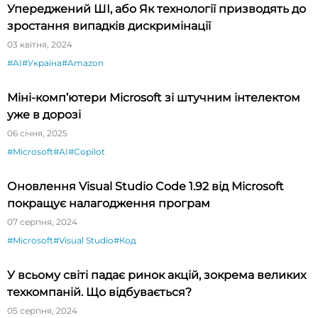
Упереджений ШІ, або Як технології призводять до
зростання випадків дискримінації
03 квітня, 2024
#AI
#Україна
#Amazon
Міні-комп’ютери Microsoft зі штучним інтелектом
уже в дорозі
06 січня, 2025
#Microsoft
#AI
#Copilot
Оновлення Visual Studio Code 1.92 від Microsoft
покращує налагодження програм
07 серпня, 2024
#Microsoft
#Visual Studio
#Код
У всьому світі падає ринок акцій, зокрема великих
техкомпаній. Що відбувається?
05 серпня, 2024