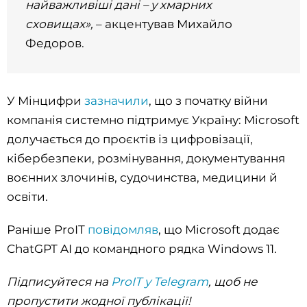
найважливіші дані – у хмарних
сховищах»,
– акцентував Михайло
Федоров.
У Мінцифри
зазначили
, що з початку війни
компанія системно підтримує Україну: Microsoft
долучається до проєктів із цифровізації,
кібербезпеки, розмінування, документування
воєнних злочинів, судочинства, медицини й
освіти.
Раніше ProIT
повідомляв
, що Microsoft додає
ChatGPT AI до командного рядка Windows 11.
Підписуйтеся на
ProIT у Telegram
, щоб не
пропустити жодної публікації!