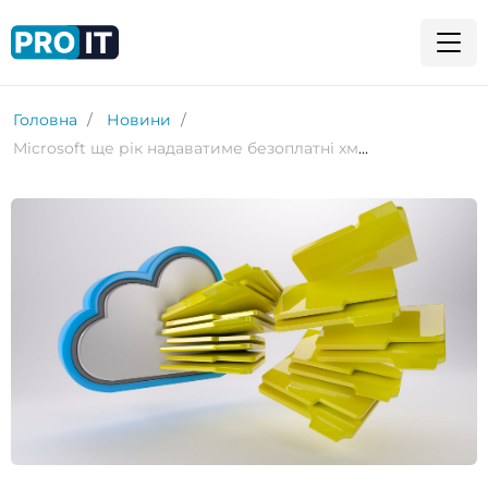
Головна
Новини
Microsoft ще рік надаватиме безоплатні хмарні послуги українським держустановам