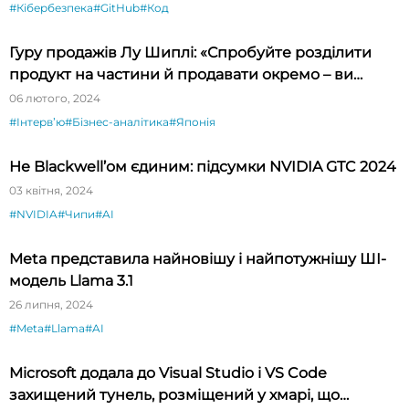
#Кібербезпека
#GitHub
#Код
Гуру продажів Лу Шиплі: «Спробуйте розділити
продукт на частини й продавати окремо – ви
будете вражені»
06 лютого, 2024
#Інтервʼю
#Бізнес-аналітика
#Японія
Не Blackwell’ом єдиним: підсумки NVIDIA GTC 2024
03 квітня, 2024
#NVIDIA
#Чипи
#AI
Meta представила найновішу і найпотужнішу ШІ-
модель Llama 3.1
26 липня, 2024
#Meta
#Llama
#AI
Microsoft додала до Visual Studio і VS Code
захищений тунель, розміщений у хмарі, що