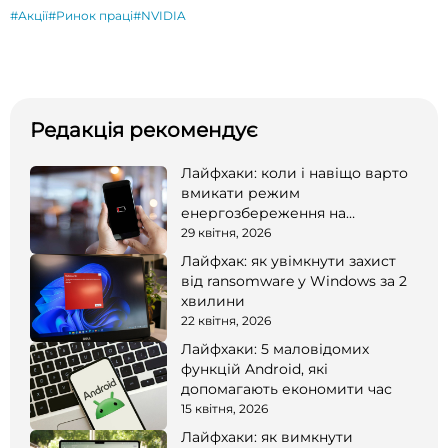
#Акції
#Ринок праці
#NVIDIA
Редакція рекомендує
Лайфхаки: коли і навіщо варто
вмикати режим
енергозбереження на
смартфоні
29 квітня, 2026
Лайфхак: як увімкнути захист
від ransomware у Windows за 2
хвилини
22 квітня, 2026
Лайфхаки: 5 маловідомих
функцій Android, які
допомагають економити час
15 квітня, 2026
Лайфхаки: як вимкнути