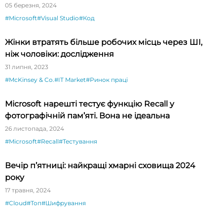
спрощує тестування API
05 березня, 2024
#Microsoft
#Visual Studio
#Код
Жінки втратять більше робочих місць через ШІ,
ніж чоловіки: дослідження
31 липня, 2023
#McKinsey & Co.
#IT Market
#Ринок праці
Microsoft нарешті тестує функцію Recall у
фотографічній пам’яті. Вона не ідеальна
26 листопада, 2024
#Microsoft
#Recall
#Тестування
Вечір п’ятниці: найкращі хмарні сховища 2024
року
17 травня, 2024
#Cloud
#Топ
#Шифрування