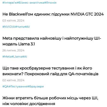
#Інтервʼю
#Бізнес-аналітика
#Японія
Не Blackwell’ом єдиним: підсумки NVIDIA GTC 2024
03 квітня, 2024
#NVIDIA
#Чипи
#AI
Meta представила найновішу і найпотужнішу ШІ-
модель Llama 3.1
26 липня, 2024
#Meta
#Llama
#AI
Що таке кросбраузерне тестування і як його
виконати? Покроковий гайд для QA-початківців
02 квітня, 2024
#QA
#Тестування
#Браузери
Жінки втратять більше робочих місць через ШІ,
ніж чоловіки: дослідження