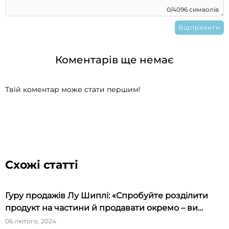
0/4096 символів
Коментарів ще немає
Твій коментар може стати першим!
Схожі статті
Гуру продажів Лу Шиплі: «Спробуйте розділити
продукт на частини й продавати окремо – ви
будете вражені»
06 лютого, 2024