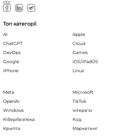
ссс
Топ категорії
AI
Apple
ChatGPT
Cloud
DevOps
Games
Google
iOS/iPadOS
iPhone
Linux
Meta
Microsoft
OpenAI
TikTok
Windows
Інтервʼю
Кібербезпека
Код
Крипта
Маркетинг