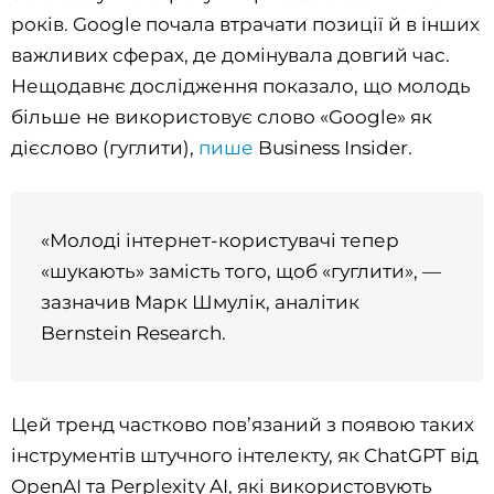
років. Google почала втрачати позиції й в інших
важливих сферах, де домінувала довгий час.
Нещодавнє дослідження показало, що молодь
більше не використовує слово «Google» як
дієслово (гуглити),
пише
Business Insider.
«Молоді інтернет-користувачі тепер
«шукають» замість того, щоб «гуглити», —
зазначив Марк Шмулік, аналітик
Bernstein Research.
Цей тренд частково пов’язаний з появою таких
інструментів штучного інтелекту, як ChatGPT від
OpenAI та Perplexity AI, які використовують