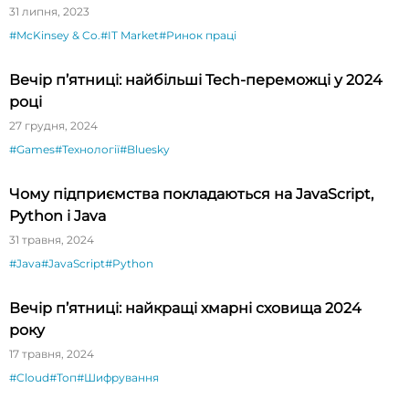
31 липня, 2023
#McKinsey & Co.
#IT Market
#Ринок праці
Вечір п’ятниці: найбільші Tech-переможці у 2024
році
27 грудня, 2024
#Games
#Технології
#Bluesky
Чому підприємства покладаються на JavaScript,
Python і Java
31 травня, 2024
#Java
#JavaScript
#Python
Вечір п’ятниці: найкращі хмарні сховища 2024
року
17 травня, 2024
#Cloud
#Топ
#Шифрування