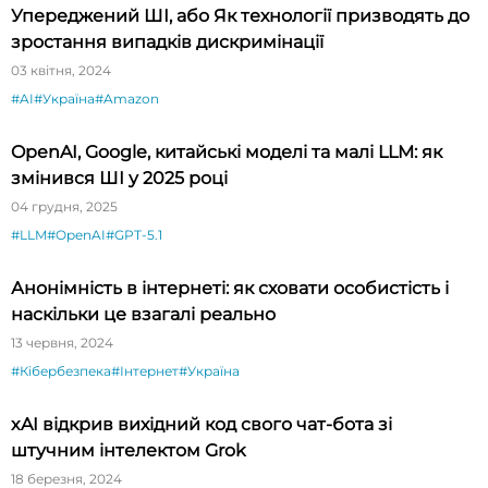
Упереджений ШІ, або Як технології призводять до
зростання випадків дискримінації
03 квітня, 2024
#AI
#Україна
#Amazon
OpenAI, Google, китайські моделі та малі LLM: як
змінився ШІ у 2025 році
04 грудня, 2025
#LLM
#OpenAI
#GPT-5.1
Анонімність в інтернеті: як сховати особистість і
наскільки це взагалі реально
13 червня, 2024
#Кібербезпека
#Інтернет
#Україна
xAI відкрив вихідний код свого чат-бота зі
штучним інтелектом Grok
18 березня, 2024