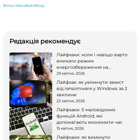
#Ілон Маск
#xAI
#Код
Редакція рекомендує
Лайфхаки: коли і навіщо варто
вмикати режим
енергозбереження на
смартфоні
29 квітня, 2026
Лайфхак: як увімкнути захист
від ransomware у Windows за 2
хвилини
22 квітня, 2026
Лайфхаки: 5 маловідомих
функцій Android, які
допомагають економити час
15 квітня, 2026
Лайфхаки: як вимкнути