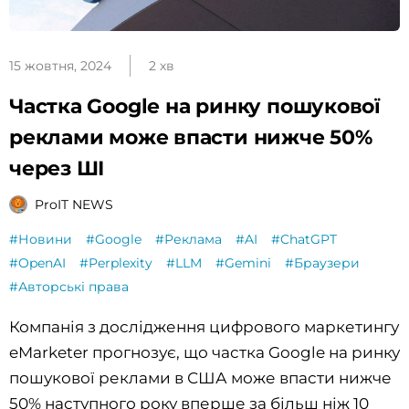
15 жовтня, 2024
2 хв
Частка Google на ринку пошукової
реклами може впасти нижче 50%
через ШІ
ProIT NEWS
#Новини
#Google
#Реклама
#AI
#ChatGPT
#OpenAI
#Perplexity
#LLM
#Gemini
#Браузери
#Авторські права
Компанія з дослідження цифрового маркетингу
eMarketer прогнозує, що частка Google на ринку
пошукової реклами в США може впасти нижче
50% наступного року вперше за більш ніж 10