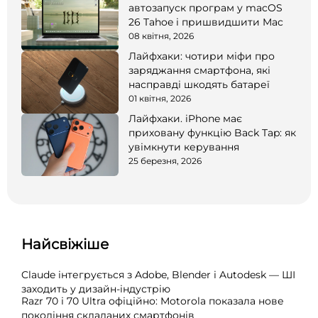
автозапуск програм у macOS
26 Tahoe і пришвидшити Mac
08 квітня, 2026
Лайфхаки: чотири міфи про
заряджання смартфона, які
насправді шкодять батареї
01 квітня, 2026
Лайфхаки. iPhone має
приховану функцію Back Tap: як
увімкнути керування
25 березня, 2026
Найсвіжіше
Claude інтегрується з Adobe, Blender і Autodesk — ШІ
заходить у дизайн-індустрію
Razr 70 і 70 Ultra офіційно: Motorola показала нове
покоління складаних смартфонів