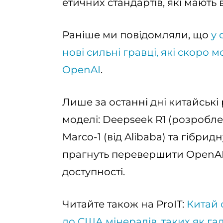
етичних стандартів, які мають 
Раніше ми повідомляли, що
у 
нові сильні гравці, які скоро
OpenAI
.
Лише за останні дні китайськ
моделі: Deepseek R1 (розробле
Marco-1 (від Alibaba) та гібри
прагнуть перевершити OpenAI o
доступності.
Читайте також на ProIT:
Китай 
до США мінералів, таких як гал