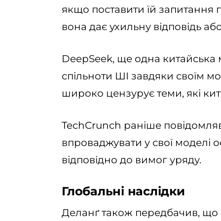
якщо поставити їй запитання 
вона дає ухильну відповідь або
DeepSeek, ще одна китайська 
спільноти ШІ завдяки своїм м
широко цензурує теми, які ки
TechCrunch раніше повідомляв
впроваджувати у свої моделі ос
відповідно до вимог уряду.
Глобальні наслідки
Деланґ також передбачив, що 