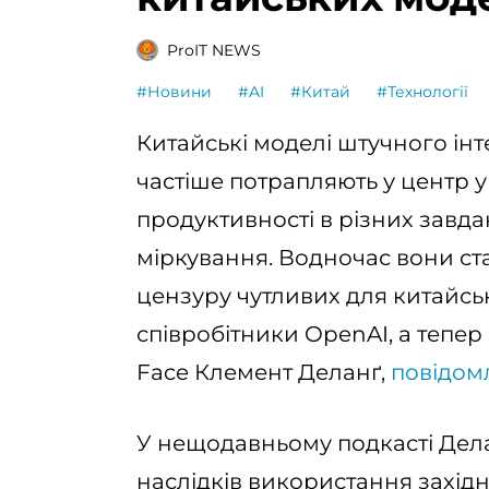
ProIT NEWS
#Новини
#AI
#Китай
#Технології
Китайські моделі штучного інт
частіше потрапляють у центр у
продуктивності в різних завда
міркування. Водночас вони ст
цензуру чутливих для китайськ
співробітники OpenAI, а тепе
Face Клемент Деланґ,
повідом
У нещодавньому подкасті Де
наслідків використання захі