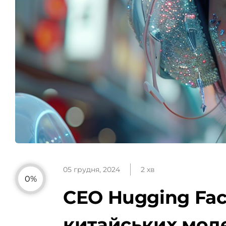
05 грудня, 2024
2 хв
0%
CEO Hugging Fa
китайських мод