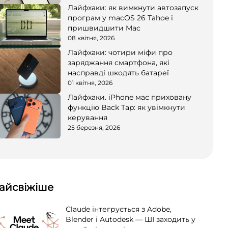
Лайфхаки: як вимкнути автозапуск
програм у macOS 26 Tahoe і
пришвидшити Mac
08 квітня, 2026
Лайфхаки: чотири міфи про
заряджання смартфона, які
насправді шкодять батареї
01 квітня, 2026
Лайфхаки. iPhone має приховану
функцію Back Tap: як увімкнути
керування
25 березня, 2026
айсвіжіше
Claude інтегрується з Adobe,
Blender і Autodesk — ШІ заходить у