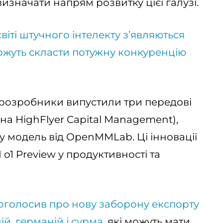
визначати напрям розвитку цієї галузі.
світі штучного інтелекту з’являються
 можуть скласти потужну конкуренцію
і розробники випустили три передові
на HighFlyer Capital Management),
дну модель від OpenMMLab. Ці інновації
1 Preview у продуктивності та
оголосив про нову заборону експорту
ій, германій і сурма
, які можуть мати