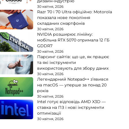
дизайн-індустрію
30 квітня, 2026
Razr 70 і 70 Ultra офіційно: Motorola
показала нове покоління
складаних смартфонів
30 квітня, 2026
NVIDIA розширює лінійку:
мобільна RTX 5070 отримала 12 ГБ
GDDR7
30 квітня, 2026
Парсинг сайтів: що це, як працює
та які інструменти
використовують для збору даних
30 квітня, 2026
Легендарний Notepad++ з’явився
на macOS — уперше за понад 20
років
30 квітня, 2026
Intel готує відповідь AMD X3D —
ставка на ПЗ і нові інструменти
оптимізації
30 квітня, 2026