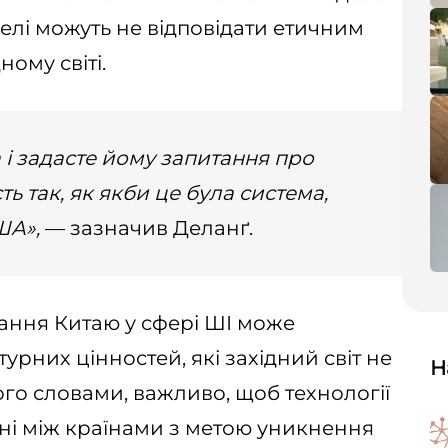
делі можуть не відповідати етичним
ому світі.
 і задасте йому запитання про
ть так, як якби це була система,
ША»,
— зазначив Деланґ.
вання Китаю у сфері ШІ може
рних цінностей, які західний світ не
Н
го словами, важливо, щоб технології
ні між країнами з метою уникнення