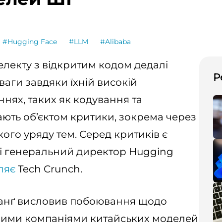
#Hugging Face
#LLM
#Alibaba
електу з відкритим кодом дедалі
Р
ваги завдяки їхній високій
ннях, таких як кодування та
ають об’єктом критики, зокрема через
ого уряду тем. Серед критиків є
р і генеральний директор Hugging
ляє
Tech Crunch.
ланґ висловив побоювання щодо
дними компаніями китайських моделей