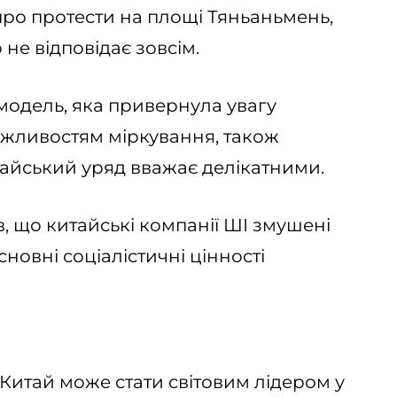
про протести на площі Тяньаньмень,
 не відповідає зовсім.
модель, яка привернула увагу
ожливостям міркування, також
тайський уряд вважає делікатними.
, що китайські компанії ШІ змушені
новні соціалістичні цінності
Китай може стати світовим лідером у