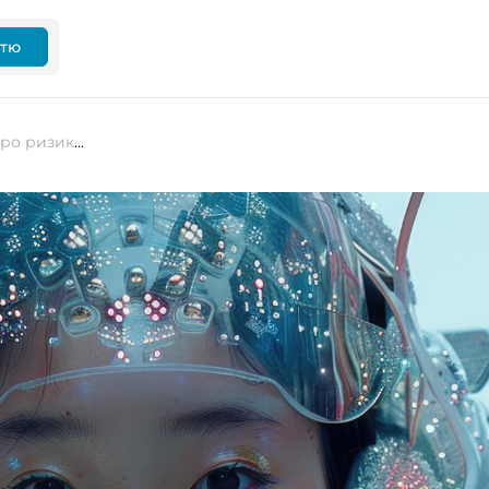
ттю
CEO Hugging Face попереджає про ризики від використання китайських моделей ШІ