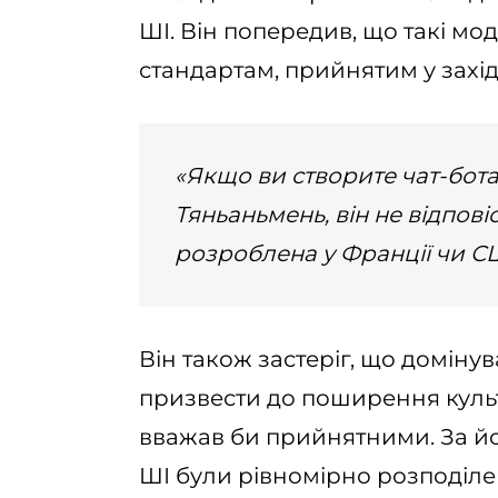
ШІ. Він попередив, що такі мо
стандартам, прийнятим у західн
«Якщо ви створите чат-бота
Тяньаньмень, він не відповіс
розроблена у Франції чи С
Він також застеріг, що доміну
призвести до поширення культу
вважав би прийнятними. За йо
ШІ були рівномірно розподіле