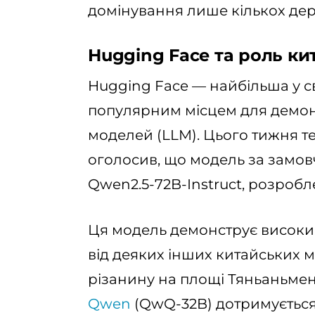
домінування лише кількох де
Hugging Face та роль к
Hugging Face — найбільша у св
популярним місцем для демон
моделей (LLM). Цього тижня т
оголосив, що модель за замо
Qwen2.5-72B-Instruct, розробл
Ця модель демонструє високий 
від деяких інших китайських 
різанину на площі Тяньаньмень
Qwen
(QwQ-32B) дотримується