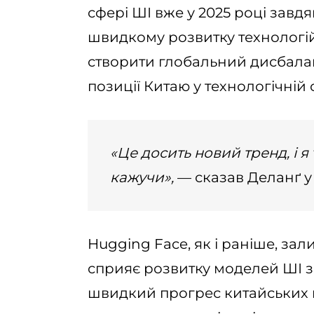
сфері ШІ вже у 2025 році завдя
швидкому розвитку технологій
створити глобальний дисбаланс
позиції Китаю у технологічній 
«Це досить новий тренд, і 
кажучи»,
— сказав Деланґ у 
Hugging Face, як і раніше, з
сприяє розвитку моделей ШІ з у
швидкий прогрес китайських 