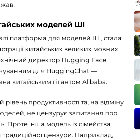
ржав.
итайських моделей ШІ
іті платформа для моделей ШІ, стала
страції китайських великих мовних
ехнічний директор Hugging Face
вчуванням для HuggingChat —
ена китайським гігантом Alibaba.
рівень продуктивності та, на відміну
моделей, не цензурує запитання про
. Проте інша модель із сімейства
 традиційної цензури. Наприклад,