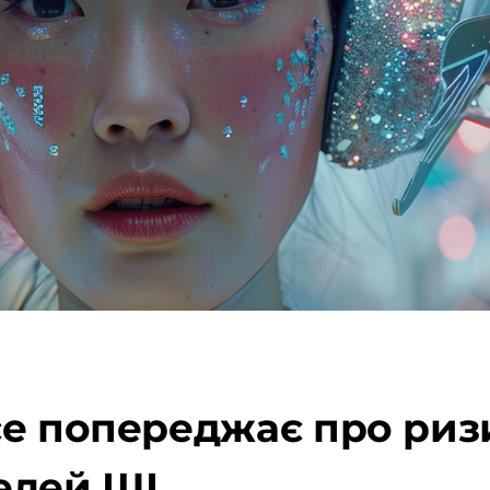
ce попереджає про риз
елей ШІ