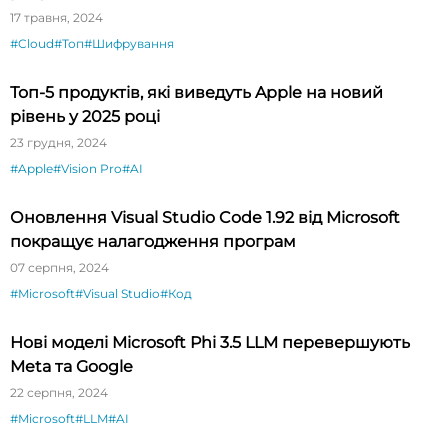
17 травня, 2024
#Cloud
#Топ
#Шифрування
Топ-5 продуктів, які виведуть Apple на новий
рівень у 2025 році
23 грудня, 2024
#Apple
#Vision Pro
#AI
Оновлення Visual Studio Code 1.92 від Microsoft
покращує налагодження програм
07 серпня, 2024
#Microsoft
#Visual Studio
#Код
Нові моделі Microsoft Phi 3.5 LLM перевершують
Meta та Google
22 серпня, 2024
#Microsoft
#LLM
#AI