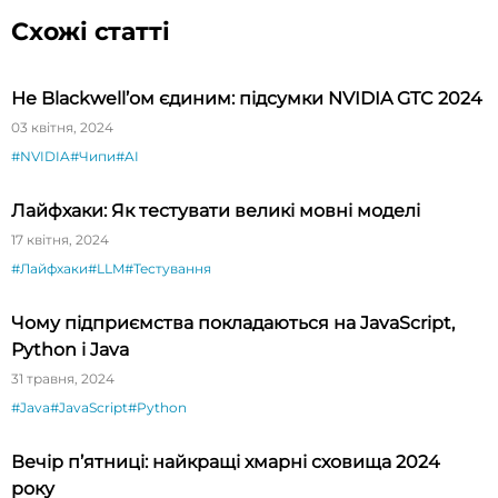
Схожі статті
Не Blackwell’ом єдиним: підсумки NVIDIA GTC 2024
03 квітня, 2024
#NVIDIA
#Чипи
#AI
Лайфхаки: Як тестувати великі мовні моделі
17 квітня, 2024
#Лайфхаки
#LLM
#Тестування
Чому підприємства покладаються на JavaScript,
Python і Java
31 травня, 2024
#Java
#JavaScript
#Python
Вечір п’ятниці: найкращі хмарні сховища 2024
року