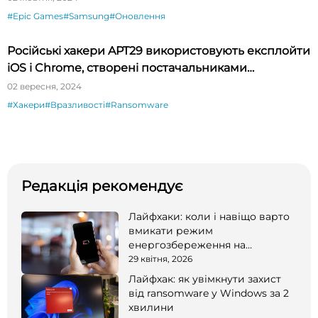
#Epic Games
#Samsung
#Оновлення
Російські хакери APT29 використовують експлойти
iOS і Chrome, створені постачальниками
шпигунського ПЗ
02 вересня, 2024
#Хакери
#Вразливості
#Ransomware
Редакція рекомендує
Лайфхаки: коли і навіщо варто
вмикати режим
енергозбереження на
смартфоні
29 квітня, 2026
Лайфхак: як увімкнути захист
від ransomware у Windows за 2
хвилини