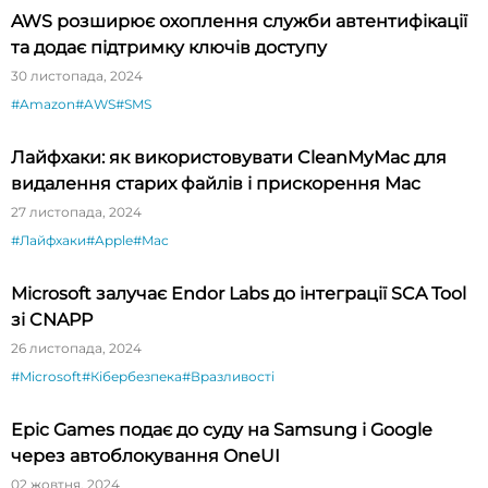
AWS розширює охоплення служби автентифікації
та додає підтримку ключів доступу
30 листопада, 2024
#Amazon
#AWS
#SMS
Лайфхаки: як використовувати CleanMyMac для
видалення старих файлів і прискорення Mac
27 листопада, 2024
#Лайфхаки
#Apple
#Mac
Microsoft залучає Endor Labs до інтеграції SCA Tool
зі CNAPP
26 листопада, 2024
#Microsoft
#Кібербезпека
#Вразливості
Epic Games подає до суду на Samsung і Google
через автоблокування OneUI
02 жовтня, 2024