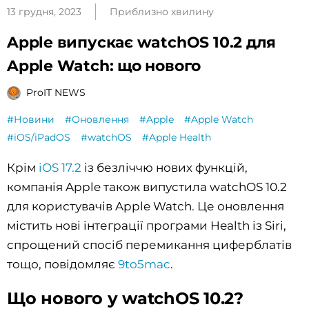
13 грудня, 2023
Приблизно хвилину
Apple випускає watchOS 10.2 для
Apple Watch: що нового
ProIT NEWS
#Новини
#Оновлення
#Apple
#Apple Watch
#iOS/iPadOS
#watchOS
#Apple Health
Крім
iOS 17.2
із безліччю нових функцій,
компанія Apple також випустила watchOS 10.2
для користувачів Apple Watch. Це оновлення
містить нові інтеграції програми Health із Siri,
спрощений спосіб перемикання циферблатів
тощо, повідомляє
9to5mac
.
Що нового у watchOS 10.2?