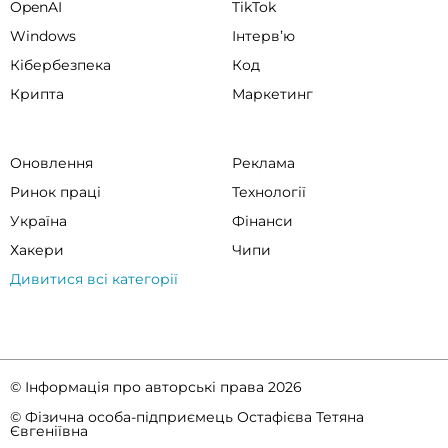
OpenAI
TikTok
Windows
Інтервʼю
Кібербезпека
Код
Крипта
Маркетинг
Оновлення
Реклама
Ринок праці
Технології
Україна
Фінанси
Хакери
Чипи
Дивитися всі категорії
© Інформація про авторські права 2026
© Фізична особа-підприємець Остафієва Тетяна
Євгеніївна