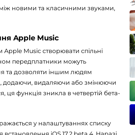
 між новими та класичними звуками,
ння Apple Music
м Apple Music створювати спільні
ином передплатники можуть
ня та дозволяти іншим людям
я, додаючи, видаляючи або змінюючи
я, ця функція зникла в четвертій бета-
бражається у налаштуваннях списку
я встановлення iOS 17.2 beta 4. Наразі