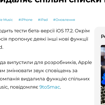
e Music
#iPhone
#iPad
#Оновлення
ить тести бета-версії iOS 17.2. Окрім
Р
сія пропонує деякі інші нові функції
d.
опада випустили для розробників, Apple
ам змінювати звук сповіщень за
компанія видалила функцію спільних
usic, повідомляє
9to5mac
.