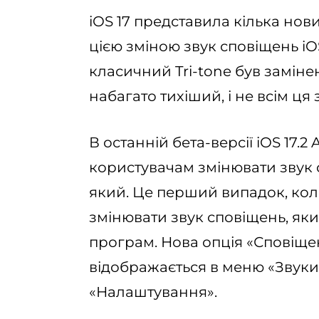
iOS 17 представила кілька нови
цією зміною звук сповіщень iO
класичний Tri-tone був замін
набагато тихіший, і не всім ця
В останній бета-версії iOS 17.
користувачам змінювати звук 
який. Це перший випадок, кол
змінювати звук сповіщень, як
програм. Нова опція «Сповіщ
відображається в меню «Звуки
«Налаштування».