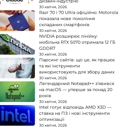
дизайн-індустрію
30 квітня, 2026
Razr 70 і 70 Ultra офіційно: Motorola
показала нове покоління
складаних смартфонів
30 квітня, 2026
NVIDIA розширює лінійку:
мобільна RTX 5070 отримала 12 ГБ
GDDR7
30 квітня, 2026
Парсинг сайтів: що це, як працює
та які інструменти
використовують для збору даних
30 квітня, 2026
Легендарний Notepad++ з’явився
на macOS — уперше за понад 20
років
30 квітня, 2026
Intel готує відповідь AMD X3D —
ставка на ПЗ і нові інструменти
оптимізації
30 квітня, 2026