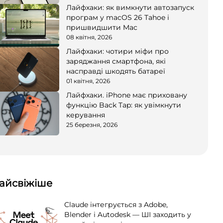
Лайфхаки: як вимкнути автозапуск
програм у macOS 26 Tahoe і
пришвидшити Mac
08 квітня, 2026
Лайфхаки: чотири міфи про
заряджання смартфона, які
насправді шкодять батареї
01 квітня, 2026
Лайфхаки. iPhone має приховану
функцію Back Tap: як увімкнути
керування
25 березня, 2026
айсвіжіше
Claude інтегрується з Adobe,
Blender і Autodesk — ШІ заходить у