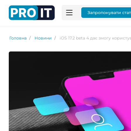
Запропонувати ста
Головна
Новини