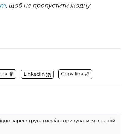
am
, щоб не пропустити жодну
Copy link
ook
LinkedIn