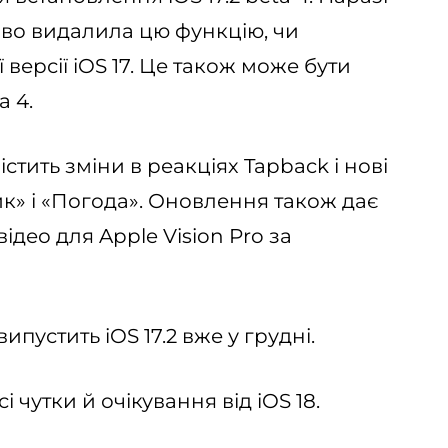
ово видалила цю функцію, чи
 версії iOS 17. Це також може бути
a 4.
містить зміни в реакціях Tapback і нові
к» і «Погода». Оновлення також дає
ідео для Apple Vision Pro за
ипустить iOS 17.2 вже у грудні.
і чутки й очікування від iOS 18.