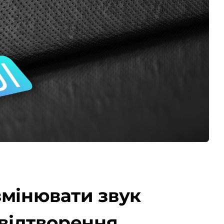
 змінювати звук
 відтворення