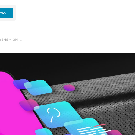
ттю
iOS 17.2 beta 4 дає змогу користувачам змінювати звук сповіщень, але видаляє спільні списки відтворення