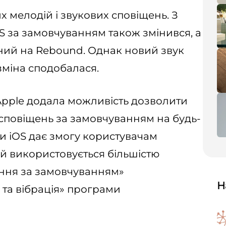
х мелодій і звукових сповіщень. З
S за замовчуванням також змінився, а
ений на Rebound. Однак новий звук
 зміна сподобалася.
2 Apple додала можливість дозволити
сповіщень за замовчуванням на будь-
и iOS дає змогу користувачам
ий використовується більшістю
ення за замовчуванням»
Н
 та вібрація» програми