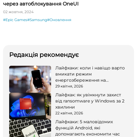
через автоблокування OneUI
02 жовтня, 2024
#Epic Games
#Samsung
#Оновлення
Редакція рекомендує
Лайфхаки: коли і навіщо варто
вмикати режим
енергозбереження на
смартфоні
29 квітня, 2026
Лайфхак: як увімкнути захист
від ransomware у Windows за 2
хвилини
22 квітня, 2026
Лайфхаки: 5 маловідомих
функцій Android, які
допомагають економити час