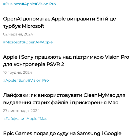
#Business
#Apple
#Vision Pro
OpenAI допомагає Apple виправити Siri й це
турбує Microsoft
02 червня, 2024
#Microsoft
#OpenAI
#Apple
Apple і Sony працюють над підтримкою Vision Pro
для контролерів PSVR 2
10 грудня, 2024
#Apple
#Sony
#Vision Pro
Лайфхаки: як використовувати CleanMyMac для
видалення старих файлів і прискорення Mac
27 листопада, 2024
#Лайфхаки
#Apple
#Mac
Epic Games подає до суду на Samsung і Google