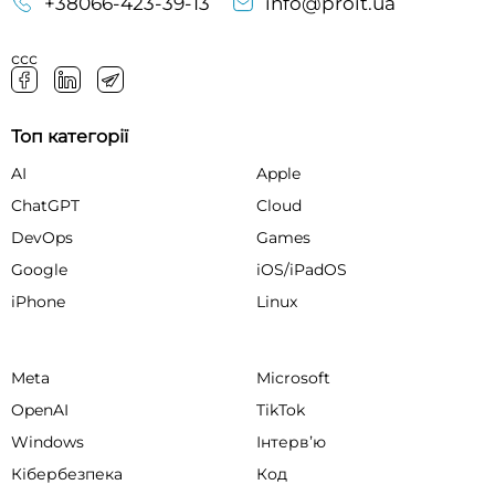
+38066-423-39-13
info@proit.ua
ссс
Топ категорії
AI
Apple
ChatGPT
Cloud
DevOps
Games
Google
iOS/iPadOS
iPhone
Linux
Meta
Microsoft
OpenAI
TikTok
Windows
Інтервʼю
Кібербезпека
Код