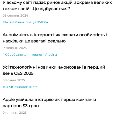
У всьому світі падає ринок акцій, зокрема великих
техкомпаній. Що відбувається?
05 серпня, 2024
#Акції
#Ринок праці
#NVIDIA
Анонімність в інтернеті: як сховати особистість і
наскільки це взагалі реально
13 червня, 2024
#Кібербезпека
#Інтернет
#Україна
Усі технологічні новинки, анонсовані в перший
день CES 2025
08 січня, 2025
#CES
#Технології
#Intel
Apple увійшла в історію як перша компанія
вартістю $3 трлн
04 липня, 2023