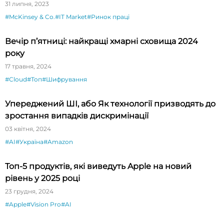
31 липня, 2023
#McKinsey & Co.
#IT Market
#Ринок праці
Вечір п’ятниці: найкращі хмарні сховища 2024
року
17 травня, 2024
#Cloud
#Топ
#Шифрування
Упереджений ШІ, або Як технології призводять до
зростання випадків дискримінації
03 квітня, 2024
#AI
#Україна
#Amazon
Топ-5 продуктів, які виведуть Apple на новий
рівень у 2025 році
23 грудня, 2024
#Apple
#Vision Pro
#AI