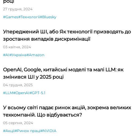
році
27 грудня, 2024
#Games
#Технології
#Bluesky
Упереджений ШІ, або Як технології призводять до
зростання випадків дискримінації
03 квітня, 2024
#AI
#Україна
#Amazon
OpenAI, Google, китайські моделі та малі LLM: як
змінився ШІ у 2025 році
04 грудня, 2025
#LLM
#OpenAI
#GPT-5.1
У всьому світі падає ринок акцій, зокрема великих
техкомпаній. Що відбувається?
05 серпня, 2024
#Акції
#Ринок праці
#NVIDIA