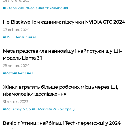
06 лютого, 2024
#Інтервʼю
#Бізнес-аналітика
#Японія
Не Blackwell’ом єдиним: підсумки NVIDIA GTC 2024
03 квітня, 2024
#NVIDIA
#Чипи
#AI
Meta представила найновішу і найпотужнішу ШІ-
модель Llama 3.1
26 липня, 2024
#Meta
#Llama
#AI
Жінки втратять більше робочих місць через ШІ,
ніж чоловіки: дослідження
31 липня, 2023
#McKinsey & Co.
#IT Market
#Ринок праці
Вечір п’ятниці: найбільші Tech-переможці у 2024