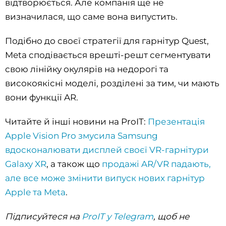
відтворюється. Але компанія ще не
визначилася, що саме вона випустить.
Подібно до своєї стратегії для гарнітур Quest,
Meta сподівається врешті-решт сегментувати
свою лінійку окулярів на недорогі та
високоякісні моделі, розділені за тим, чи мають
вони функції AR.
Читайте й інші новини на ProIT:
Презентація
Apple Vision Pro змусила Samsung
вдосконалювати дисплей своєї VR-гарнітури
Galaxy XR
, а також що
продажі AR/VR падають,
але все може змінити випуск нових гарнітур
Apple та Meta
.
Підписуйтеся на
ProIT у Telegram
, щоб не