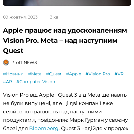
09 жовтня, 2023
3 хв
Apple працює над удосконаленням
Vision Pro. Meta – над наступним
Quest
ProIT NEWS
#Новини
#Meta
#Quest
#Apple
#Vision Pro
#VR
#AR
#Computer Vision
Vision Pro від Apple і Quest 3 від Meta ще навіть
не були випущені, але ці дві компанії вже
серйозно працюють над наступними
продуктами, повідомляє Марк Гурман у своєму
блозі для
Bloomberg
. Quest 3 надійде у продаж