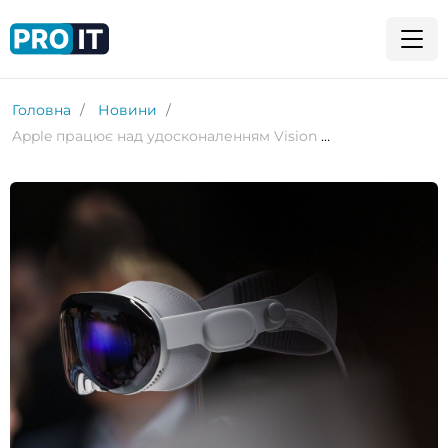
Головна
Новини
Apple працює над удосконаленням Vision Pro. Meta – над наступним Quest