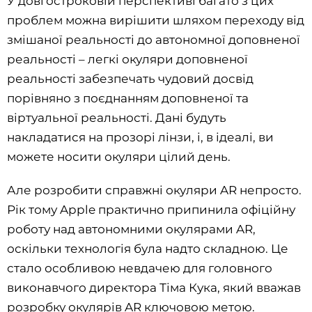
У довгостроковій перспективі багато з цих
проблем можна вирішити шляхом переходу від
змішаної реальності до автономної доповненої
реальності – легкі окуляри доповненої
реальності забезпечать чудовий досвід
порівняно з поєднанням доповненої та
віртуальної реальності. Дані будуть
накладатися на прозорі лінзи, і, в ідеалі, ви
можете носити окуляри цілий день.
Але розробити справжні окуляри AR непросто.
Рік тому Apple практично припинила офіційну
роботу над автономними окулярами AR,
оскільки технологія була надто складною. Це
стало особливою невдачею для головного
виконавчого директора Тіма Кука, який вважав
розробку окулярів AR ключовою метою.