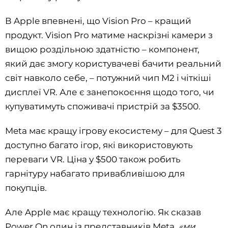
В Apple впевнені, що Vision Pro – кращий
продукт. Vision Pro матиме наскрізні камери з
вищою роздільною здатністю – компонент,
який дає змогу користувачеві бачити реальний
світ навколо себе, – потужний чип M2 і чіткіші
дисплеї VR. Але є занепокоєння щодо того, чи
купуватимуть споживачі пристрій за $3500.
Meta має кращу ігрову екосистему – для Quest 3
доступно багато ігор, які використовують
переваги VR. Ціна у $500 також робить
гарнітуру набагато привабливішою для
покупців.
Але Apple має кращу технологію. Як сказав
Power On один із представників Meta,
«ми