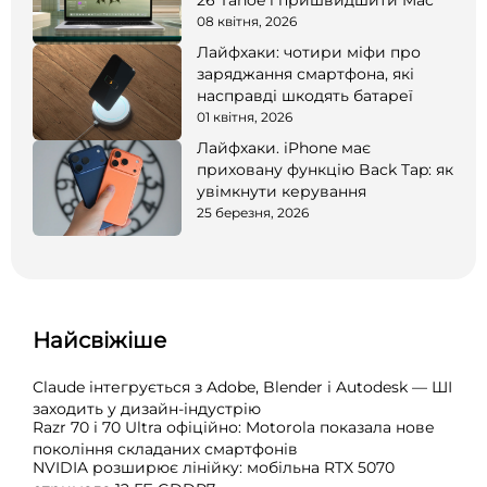
26 Tahoe і пришвидшити Mac
08 квітня, 2026
Лайфхаки: чотири міфи про
заряджання смартфона, які
насправді шкодять батареї
01 квітня, 2026
Лайфхаки. iPhone має
приховану функцію Back Tap: як
увімкнути керування
25 березня, 2026
Найсвіжіше
Claude інтегрується з Adobe, Blender і Autodesk — ШІ
заходить у дизайн-індустрію
Razr 70 і 70 Ultra офіційно: Motorola показала нове
покоління складаних смартфонів
NVIDIA розширює лінійку: мобільна RTX 5070