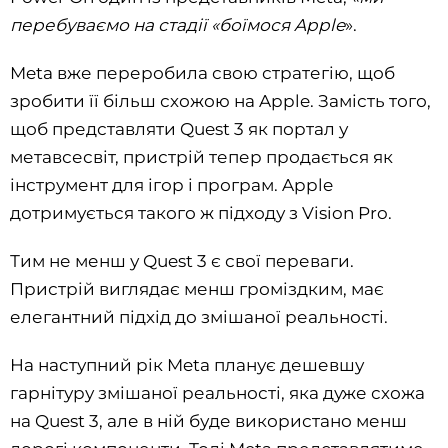
перебуваємо на стадії «боїмося Apple
».
Meta вже переробила свою стратегію, щоб
зробити її більш схожою на Apple. Замість того,
щоб представляти Quest 3 як портал у
метавсесвіт, пристрій тепер продається як
інструмент для ігор і програм. Apple
дотримується такого ж підходу з Vision Pro.
Тим не менш у Quest 3 є свої переваги.
Пристрій виглядає менш громіздким, має
елегантний підхід до змішаної реальності.
На наступний рік Meta планує дешевшу
гарнітуру змішаної реальності, яка дуже схожа
на Quest 3, але в ній буде використано менш