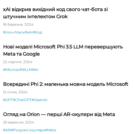
xAI відкрив вихідний код свого чат-бота зі
штучним інтелектом Grok
18 березня, 2024
#Ілон Маск
#xAI
#Код
Нові моделі Microsoft Phi 3.5 LLM перевершують
Meta та Google
22 серпня, 2024
#Microsoft
#LLM
#AI
Всередині Phi 2: маленька мовна модель Microsoft
12 січня, 2024
#GPT
#ChatGPT
#OpenAI
Огляд на Orion — перші AR-окуляри від Meta
26 вересня, 2024
#AR
#Розумні окуляри
#Meta