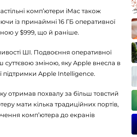
настільні комп’ютери iMac також
чи із принаймні 16 ГБ оперативної
іною у $999, що й раніше.
ивості ШІ. Подвоєння оперативної
ш суттєвою зміною, яку Apple внесла в
 підтримки Apple Intelligence.
ку отримав похвалу за більш товстий
еру мати кілька традиційних портів,
ючення комп’ютера до екранів