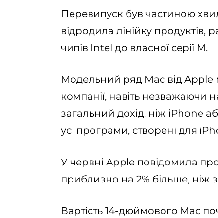
Перевипуск був частиною хвилі
відродила лінійку продуктів, 
чипів Intel до власної серії M.
Модельний ряд Mac від Apple
компанії, навіть незважаючи 
загальний дохід, ніж iPhone а
усі програми, створені для iPh
У червні Apple повідомила про
приблизно на 2% більше, ніж 
Вартість 14-дюймового Mac почи