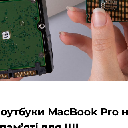
ноутбуки MacBook Pro 
пам’яті для ШІ