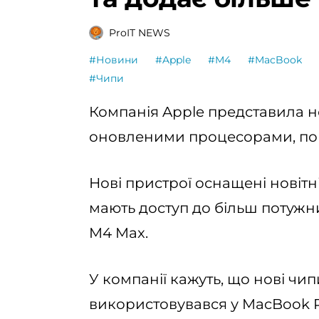
ProIT NEWS
#Новини
#Apple
#M4
#MacBook
#Чипи
Компанія Apple представила н
оновленими процесорами, по
Нові пристрої оснащені новітн
мають доступ до більш потужни
M4 Max.
У компанії кажуть, що нові чип
використовувався у MacBook Pr