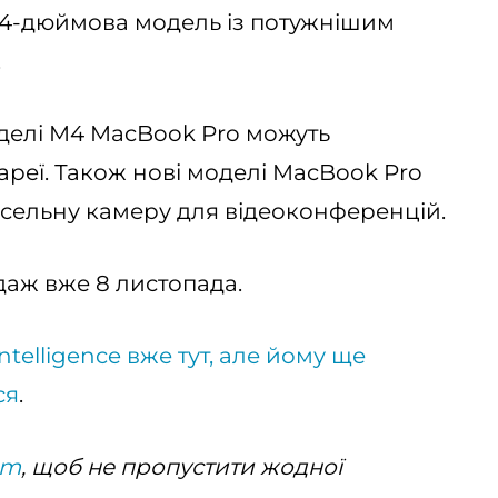
 14-дюймова модель із потужнішим
.
оделі M4 MacBook Pro можуть
ареї. Також нові моделі MacBook Pro
сельну камеру для відеоконференцій.
даж вже 8 листопада.
ntelligence вже тут, але йому ще
ся
.
am
, щоб не пропустити жодної