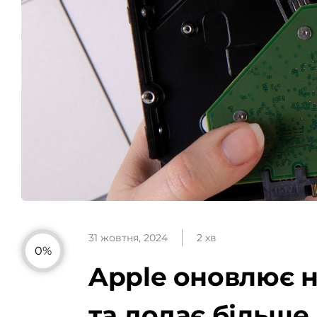
31 жовтня, 2024
2 хв
0%
Apple оновлює 
та додає більше 