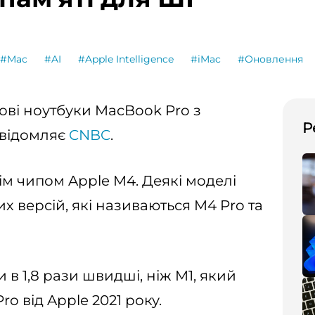
#Mac
#AI
#Apple Intelligence
#iMac
#Оновлення
ові ноутбуки MacBook Pro з
Р
відомляє
CNBC
.
ім чипом Apple M4. Деякі моделі
х версій, які називаються M4 Pro та
и в 1,8 рази швидші, ніж M1, який
o від Apple 2021 року.