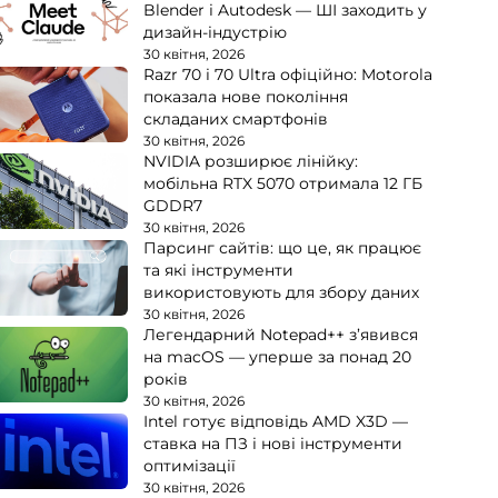
Blender і Autodesk — ШІ заходить у
дизайн-індустрію
30 квітня, 2026
Razr 70 і 70 Ultra офіційно: Motorola
показала нове покоління
складаних смартфонів
30 квітня, 2026
NVIDIA розширює лінійку:
мобільна RTX 5070 отримала 12 ГБ
GDDR7
30 квітня, 2026
Парсинг сайтів: що це, як працює
та які інструменти
використовують для збору даних
30 квітня, 2026
Легендарний Notepad++ з’явився
на macOS — уперше за понад 20
років
30 квітня, 2026
Intel готує відповідь AMD X3D —
ставка на ПЗ і нові інструменти
оптимізації
30 квітня, 2026