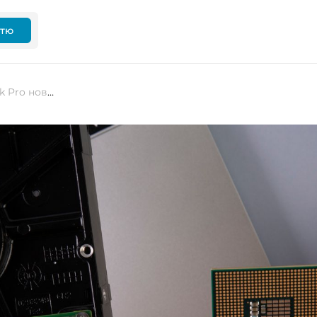
ттю
Apple оновлює ноутбуки MacBook Pro новими мікросхемами та додає більше пам’яті для ШІ