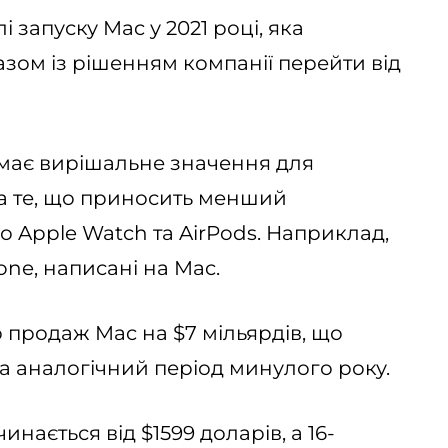
 запуску Mac у 2021 році, яка
разом із рішенням компанії перейти від
 має вирішальне значення для
на те, що приносить менший
бо Apple Watch та AirPods. Наприклад,
one, написані на Mac.
 продаж Mac на $7 мільярдів, що
за аналогічний період минулого року.
нається від $1599 доларів, а 16-