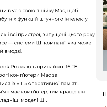
ни в усю свою лінійку Mac, щоб
бутніх функцій штучного інтелекту.
як і всі пристрої, випущені цього року,
ence — системи ШІ компанії, яка може
й емодзі.
cBook Pro мають принаймні 16 ГБ
орогі комп’ютери Mac за
ся із 8 ГБ оперативної пам’яті.
яті має комп’ютер, тим краще він
Н
ладніші моделі ШІ.