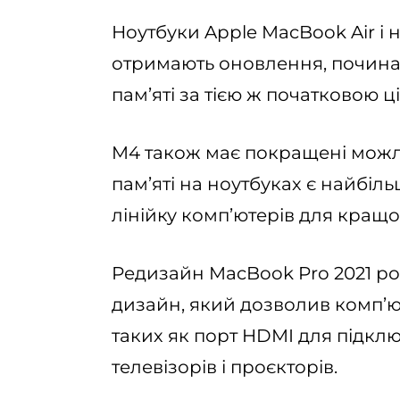
Ноутбуки Apple MacBook Air і 
отримають оновлення, починаю
пам’яті за тією ж початковою ц
M4 також має покращені можл
пам’яті на ноутбуках є найбіль
лінійку комп’ютерів для кращої
Редизайн MacBook Pro 2021 ро
дизайн, який дозволив комп’ют
таких як порт HDMI для підкл
телевізорів і проєкторів.