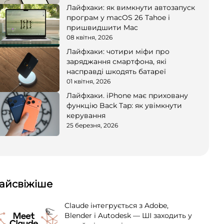
Лайфхаки: як вимкнути автозапуск
програм у macOS 26 Tahoe і
пришвидшити Mac
08 квітня, 2026
Лайфхаки: чотири міфи про
заряджання смартфона, які
насправді шкодять батареї
01 квітня, 2026
Лайфхаки. iPhone має приховану
функцію Back Tap: як увімкнути
керування
25 березня, 2026
айсвіжіше
Claude інтегрується з Adobe,
Blender і Autodesk — ШІ заходить у