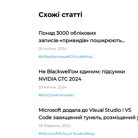
Схожі статті
Понад 3000 облікових
записів-«привидів» поширюють
зловмисне ПЗ на GitHub
26 липня, 2024
#Кібербезпека
#GitHub
#Код
Не Blackwell’ом єдиним: підсумки
NVIDIA GTC 2024
03 квітня, 2024
#NVIDIA
#Чипи
#AI
Microsoft додала до Visual Studio і VS
Code захищений тунель, розміщений 
хмарі, що спрощує тестування API
05 березня, 2024
#Microsoft
#Visual Studio
#Код