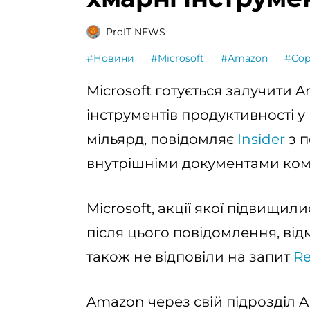
ProIT NEWS
#Новини
#Microsoft
#Amazon
#Cop
Microsoft готується залучити 
інструментів продуктивності у
мільярд, повідомляє
Insider
з п
внутрішніми документами комп
Microsoft, акції якої підвищи
після цього повідомлення, від
також не відповіли на запит
Re
Amazon через свій підрозділ 