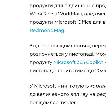
продукти для підвищення прод
WorkDocs і WorkMail), але, оч
продукти Microsoft Office для
RedmondMag
.
Згідно з повідомленням, перех
розпочнеться у листопаді. Мо
продукту
Microsoft 365 Copilot
н
листопада, і триватиме до 2024
У Microsoft нині готують
«орган
до величезного впливу на ресу
повідомляє Insider.