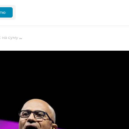
ттю
Amazon укладає угоду з Microsoft на суму $1 мільярд на хмарні інструменти Microsoft 365