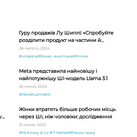
Гуру продажів Лу Шиплі: «Спробуйте
розділити продукт на частини й
продавати окремо – ви будете вражені»
06 лютого, 2024
#Інтервʼю
#Бізнес-аналітика
#Японія
Meta представила найновішу і
найпотужнішу ШІ-модель Llama 3.1
26 липня, 2024
#Meta
#Llama
#AI
Жінки втратять більше робочих місць
у
через ШІ, ніж чоловіки: дослідження
31 липня, 2023
#McKinsey & Co.
#IT Market
#Ринок праці