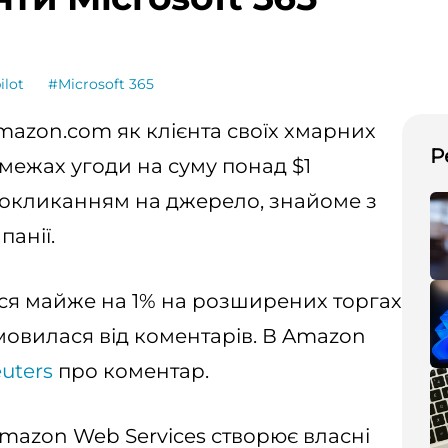
ilot
#Microsoft 365
Amazon.com як клієнта своїх хмарних
Р
 межах угоди на суму понад $1
окликанням на джерело, знайоме з
анії.
лися майже на 1% на розширених торгах
мовилася від коментарів. В Amazon
uters
про коментар.
Amazon Web Services створює власні