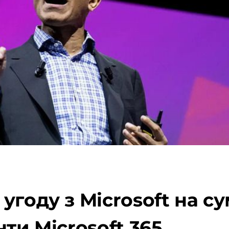
году з Microsoft на су
ти Microsoft 365