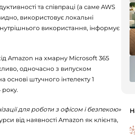
уктивності та співпраці (а саме AWS
евидно, використовує локальні
 внутрішнього використання, інформує
ід Amazon на хмарну Microsoft 365
жливо, одночасно з випуском
а основі штучного інтелекту 1
 року.
ізації для роботи з офісом і безпекою»
Н
рси від наявності Amazon як клієнта,