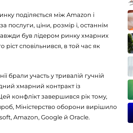
нку поділяється між Amazon і
за послуги, ціни, розмір і, останнім
завжди був лідером ринку хмарних
о ріст сповільнився, в той час як
анії брали участь у тривалій гучній
рдний хмарний контракт із
ей конфлікт завершився рік тому,
 спроб, Міністерство оборони вирішило
oft, Amazon, Google й Oracle.