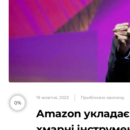
19 жовтня, 2023
Приблизно хвилину
0%
Amazon укладає у
хмарні інструмен