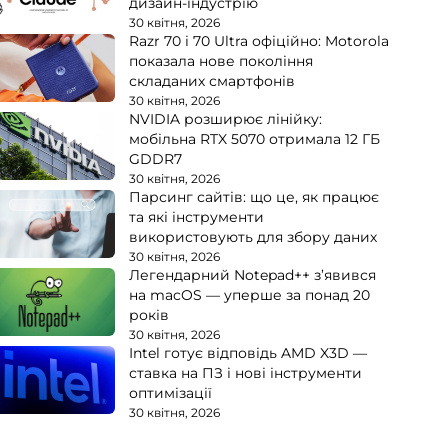
дизайн-індустрію
30 квітня, 2026
Razr 70 і 70 Ultra офіційно: Motorola
показала нове покоління
складаних смартфонів
30 квітня, 2026
NVIDIA розширює лінійку:
мобільна RTX 5070 отримала 12 ГБ
GDDR7
30 квітня, 2026
Парсинг сайтів: що це, як працює
та які інструменти
використовують для збору даних
30 квітня, 2026
Легендарний Notepad++ з’явився
на macOS — уперше за понад 20
років
30 квітня, 2026
Intel готує відповідь AMD X3D —
ставка на ПЗ і нові інструменти
оптимізації
30 квітня, 2026