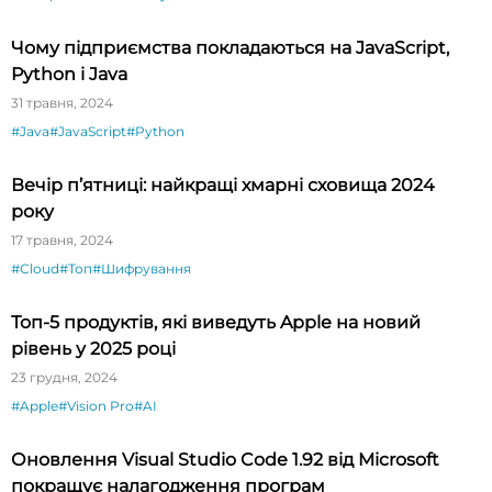
Чому підприємства покладаються на JavaScript,
Python і Java
31 травня, 2024
#Java
#JavaScript
#Python
Вечір п’ятниці: найкращі хмарні сховища 2024
року
17 травня, 2024
#Cloud
#Топ
#Шифрування
Топ-5 продуктів, які виведуть Apple на новий
рівень у 2025 році
23 грудня, 2024
#Apple
#Vision Pro
#AI
Оновлення Visual Studio Code 1.92 від Microsoft
покращує налагодження програм