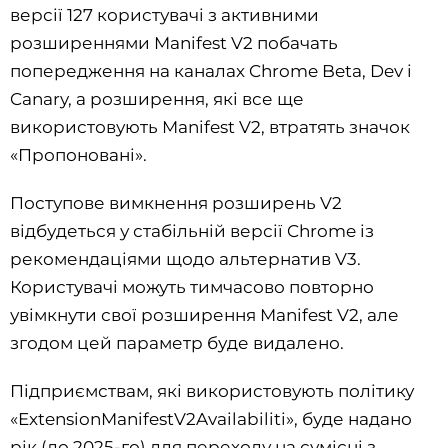
версії 127 користувачі з активними
розширеннями Manifest V2 побачать
попередження на каналах Chrome Beta, Dev і
Canary, а розширення, які все ще
використовують Manifest V2, втратять значок
«Пропоновані».
Поступове вимкнення розширень V2
відбудеться у стабільній версії Chrome із
рекомендаціями щодо альтернатив V3.
Користувачі можуть тимчасово повторно
увімкнути свої розширення Manifest V2, але
згодом цей параметр буде видалено.
Підприємствам, які використовують політику
«ExtensionManifestV2Availabilitі», буде надано
рік (до 2025-го) для переходу на сумісні з