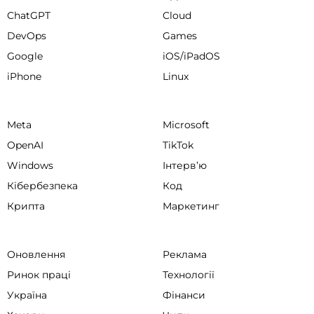
ChatGPT
Cloud
DevOps
Games
Google
iOS/iPadOS
iPhone
Linux
Meta
Microsoft
OpenAI
TikTok
Windows
Інтервʼю
Кібербезпека
Код
Крипта
Маркетинг
Оновлення
Реклама
Ринок праці
Технології
Україна
Фінанси