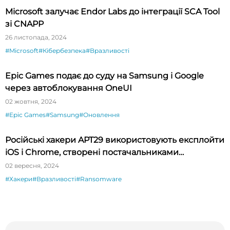
Microsoft залучає Endor Labs до інтеграції SCA Tool
зі CNAPP
26 листопада, 2024
#Microsoft
#Кібербезпека
#Вразливості
Epic Games подає до суду на Samsung і Google
через автоблокування OneUI
02 жовтня, 2024
#Epic Games
#Samsung
#Оновлення
Російські хакери APT29 використовують експлойти
iOS і Chrome, створені постачальниками
шпигунського ПЗ
02 вересня, 2024
#Хакери
#Вразливості
#Ransomware