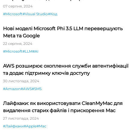
07 серпня, 2024
#Microsoft
#Visual Studio
#Код
Нові моделі Microsoft Phi 3.5 LLM перевершують
Meta та Google
22 серпня, 2024
#Microsoft
#LLM
#AI
AWS розширює охоплення служби автентифікації
та додає підтримку ключів доступу
30 листопада, 2024
#Amazon
#AWS
#SMS
Лайфхаки: як використовувати CleanMyMac для
видалення старих файлів і прискорення Mac
27 листопада, 2024
#Лайфхаки
#Apple
#Mac