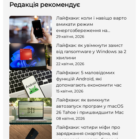
Редакція рекомендує
Лайфхаки: коли і навіщо варто
вмикати режим
енергозбереження на
смартфоні
29 квітня, 2026
Лайфхак: як увімкнути захист
від ransomware у Windows за 2
хвилини
22 квітня, 2026
Лайфхаки: 5 маловідомих
функцій Android, які
допомагають економити час
15 квітня, 2026
Лайфхаки: як вимкнути
автозапуск програм у macOS
26 Tahoe і пришвидшити Mac
08 квітня, 2026
Лайфхаки: чотири міфи про
заряджання смартфона, які