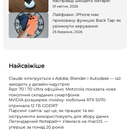
насправді шкодять батареї
01 квітня, 2026
Лайфхаки. iPhone має
приховану функцію Back Tap: як
увімкнути керування
25 березня, 2026
Найсвіжіше
Claude інтегрується з Adobe, Blender і Autodesk — ШІ
заходить у дизайн-індустрію
Razr 70 і 70 Ultra офіційно: Motorola показала нове
покоління складаних смартфонів
NVIDIA розширює лінійку: мобільна RTX 5070
отримала 12 ГБ GDDR7
Парсинг сайтів: що це, як працює та які
інструменти використовують для збору даних
Легендарний Notepad++ з’явився на macOS —
уперше за понад 20 років