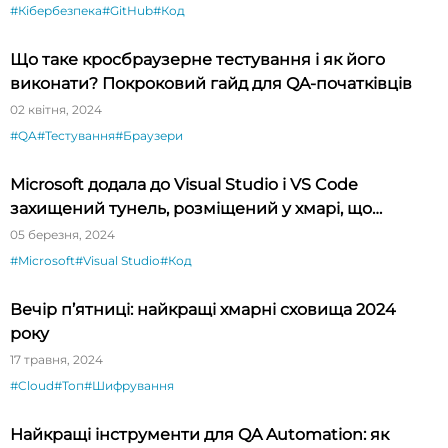
#Кібербезпека
#GitHub
#Код
Що таке кросбраузерне тестування і як його
виконати? Покроковий гайд для QA-початківців
02 квітня, 2024
#QA
#Тестування
#Браузери
Microsoft додала до Visual Studio і VS Code
захищений тунель, розміщений у хмарі, що
спрощує тестування API
05 березня, 2024
#Microsoft
#Visual Studio
#Код
Вечір п’ятниці: найкращі хмарні сховища 2024
року
17 травня, 2024
#Cloud
#Топ
#Шифрування
Найкращі інструменти для QA Automation: як