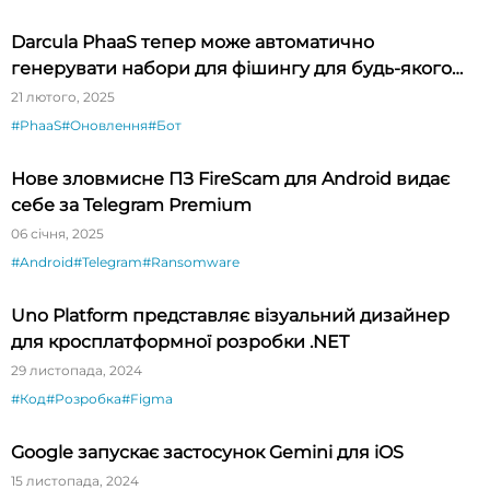
Darcula PhaaS тепер може автоматично
генерувати набори для фішингу для будь-якого
бренду
21 лютого, 2025
#PhaaS
#Оновлення
#Бот
Нове зловмисне ПЗ FireScam для Android видає
себе за Telegram Premium
06 січня, 2025
#Android
#Telegram
#Ransomware
Uno Platform представляє візуальний дизайнер
для кросплатформної розробки .NET
29 листопада, 2024
#Код
#Розробка
#Figma
Google запускає застосунок Gemini для iOS
15 листопада, 2024