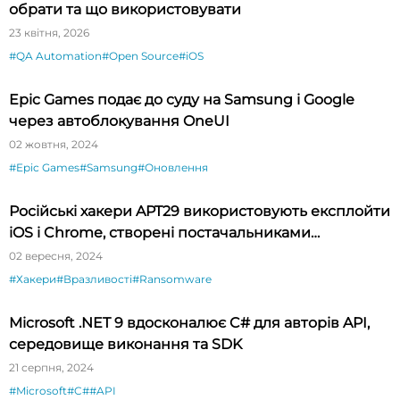
обрати та що використовувати
23 квітня, 2026
#QA Automation
#Open Source
#iOS
Epic Games подає до суду на Samsung і Google
через автоблокування OneUI
02 жовтня, 2024
#Epic Games
#Samsung
#Оновлення
Російські хакери APT29 використовують експлойти
iOS і Chrome, створені постачальниками
шпигунського ПЗ
02 вересня, 2024
#Хакери
#Вразливості
#Ransomware
Microsoft .NET 9 вдосконалює C# для авторів API,
середовище виконання та SDK
21 серпня, 2024
#Microsoft
#C#
#API