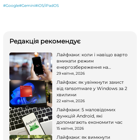
#Google
#Gemini
#iOS/iPadOS
Редакція рекомендує
Лайфхаки: коли і навіщо варто
вмикати режим
енергозбереження на
смартфоні
29 квітня, 2026
Лайфхак: як увімкнути захист
від ransomware у Windows за 2
хвилини
22 квітня, 2026
Лайфхаки: 5 маловідомих
функцій Android, які
допомагають економити час
15 квітня, 2026
Лайфхаки: як вимкнути