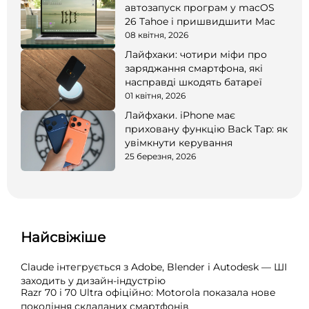
автозапуск програм у macOS
26 Tahoe і пришвидшити Mac
08 квітня, 2026
Лайфхаки: чотири міфи про
заряджання смартфона, які
насправді шкодять батареї
01 квітня, 2026
Лайфхаки. iPhone має
приховану функцію Back Tap: як
увімкнути керування
25 березня, 2026
Найсвіжіше
Claude інтегрується з Adobe, Blender і Autodesk — ШІ
заходить у дизайн-індустрію
Razr 70 і 70 Ultra офіційно: Motorola показала нове
покоління складаних смартфонів