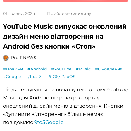
01 травня, 2024
Приблизно хвилину
YouTube Music випускає оновлений
дизайн меню відтворення на
Android без кнопки «Стоп»
ProIT NEWS
#Новини
#Android
#YouTube
#Music
#Оновлення
#Google
#Дизайн
#iOS/iPadOS
Після тестування на початку цього року YouTube
Music для Android широко розгортає
оновлений дизайн меню відтворення. Кнопки
«Зупинити відтворення» більше немає,
повідомляє
9to5Google
.