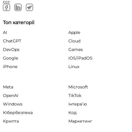
ссс
Топ категорії
AI
Apple
ChatGPT
Cloud
DevOps
Games
Google
iOS/iPadOS
iPhone
Linux
Meta
Microsoft
OpenAI
TikTok
Windows
Інтервʼю
Кібербезпека
Код
Крипта
Маркетинг