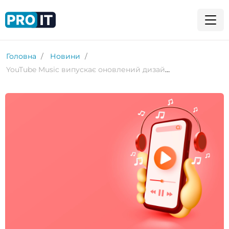
Головна
Новини
YouTube Music випускає оновлений дизайн меню відтворення на Android без кнопки «Стоп»