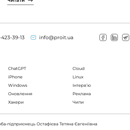
Читати
-423-39-13
info@proit.ua
ChatGPT
Cloud
iPhone
Linux
Windows
Інтервʼю
Оновлення
Реклама
Хакери
Чипи
оба-підприємець Остафієва Тетяна Євгеніївна