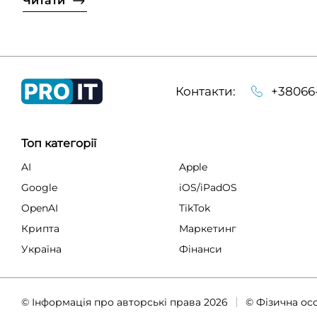
Читати
Контакти:
+38066
Топ категорії
AI
Apple
Google
iOS/iPadOS
OpenAI
TikTok
Крипта
Маркетинг
Україна
Фінанси
© Інформація про авторські права 2026
© Фізична ос