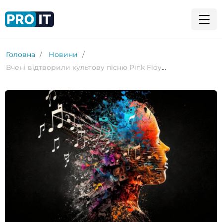
Головна
Новини
Вчені відтворили культову пісню Pink Floyd, скануючи мозок слухачів