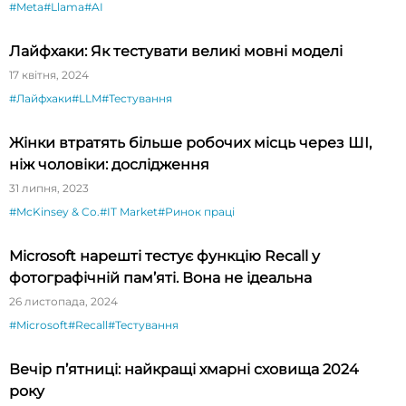
#Meta
#Llama
#AI
Лайфхаки: Як тестувати великі мовні моделі
17 квітня, 2024
#Лайфхаки
#LLM
#Тестування
Жінки втратять більше робочих місць через ШІ,
ніж чоловіки: дослідження
31 липня, 2023
#McKinsey & Co.
#IT Market
#Ринок праці
Microsoft нарешті тестує функцію Recall у
фотографічній пам’яті. Вона не ідеальна
26 листопада, 2024
#Microsoft
#Recall
#Тестування
Вечір п’ятниці: найкращі хмарні сховища 2024
року