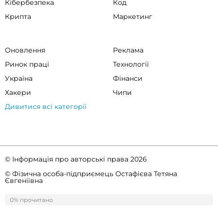
Кібербезпека
Код
Крипта
Маркетинг
Оновлення
Реклама
Ринок праці
Технології
Україна
Фінанси
Хакери
Чипи
Дивитися всі категорії
© Інформація про авторські права 2026
© Фізична особа-підприємець Остафієва Тетяна
Євгеніївна
Правила спільноти
Політика конфіденційності
0% прочитано
0%
прочитано
ссс