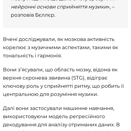
нейронні основи сприйняття музики
»
,
–
розповів Бєллєр.
Вчені досліджували, як мозкова активність
корелює з музичними аспектами, такими як
тональність і гармонія.
Вони з’ясували, що область мозку, відома як
верхня скронева звивина (STG), відіграє
ключову роль у сприйнятті ритму, що робить її
центральною для розуміння музики.
Далі вони застосували машинне навчання,
використовуючи модель регресійного
декодування для аналізу отриманих даних. В