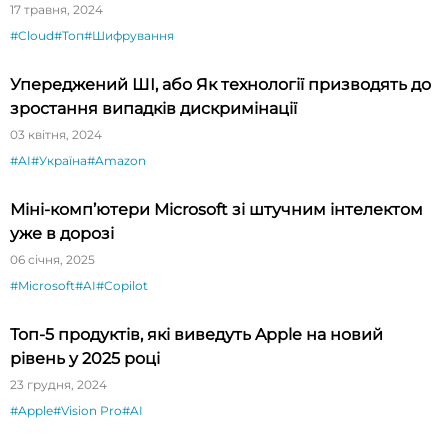
17 травня, 2024
#Cloud
#Топ
#Шифрування
Упереджений ШІ, або Як технології призводять до
зростання випадків дискримінації
03 квітня, 2024
#AI
#Україна
#Amazon
Міні-комп’ютери Microsoft зі штучним інтелектом
уже в дорозі
06 січня, 2025
#Microsoft
#AI
#Copilot
Топ-5 продуктів, які виведуть Apple на новий
рівень у 2025 році
23 грудня, 2024
#Apple
#Vision Pro
#AI