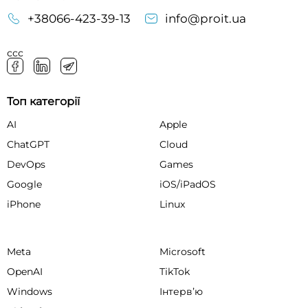
+38066-423-39-13
info@proit.ua
ссс
Топ категорії
AI
Apple
ChatGPT
Cloud
DevOps
Games
Google
iOS/iPadOS
iPhone
Linux
Meta
Microsoft
OpenAI
TikTok
Windows
Інтервʼю