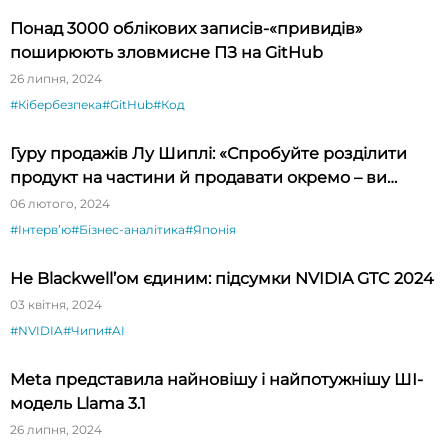
Понад 3000 облікових записів-«привидів»
поширюють зловмисне ПЗ на GitHub
26 липня, 2024
#Кібербезпека
#GitHub
#Код
Гуру продажів Лу Шиплі: «Спробуйте розділити
продукт на частини й продавати окремо – ви
будете вражені»
06 лютого, 2024
#Інтервʼю
#Бізнес-аналітика
#Японія
Не Blackwell’ом єдиним: підсумки NVIDIA GTC 2024
03 квітня, 2024
#NVIDIA
#Чипи
#AI
Meta представила найновішу і найпотужнішу ШІ-
модель Llama 3.1
26 липня, 2024