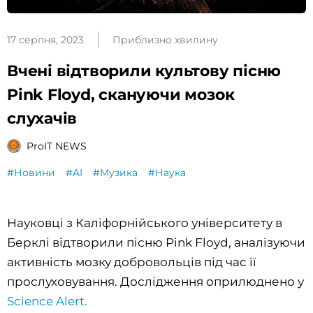
17 серпня, 2023
Приблизно хвилину
Вчені відтворили культову пісню
Pink Floyd, скануючи мозок
слухачів
ProIT NEWS
#Новини
#AI
#Музика
#Наука
Науковці з Каліфорнійського університету в
Берклі відтворили пісню Pink Floyd, аналізуючи
активність мозку добровольців під час її
прослуховування. Дослідження оприлюднено у
Science Alert.