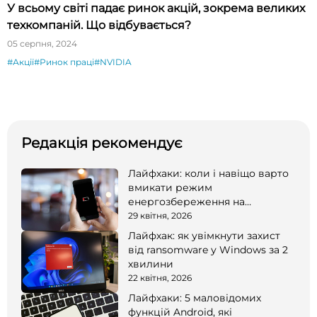
У всьому світі падає ринок акцій, зокрема великих
техкомпаній. Що відбувається?
05 серпня, 2024
#Акції
#Ринок праці
#NVIDIA
Редакція рекомендує
Лайфхаки: коли і навіщо варто
вмикати режим
енергозбереження на
смартфоні
29 квітня, 2026
Лайфхак: як увімкнути захист
від ransomware у Windows за 2
хвилини
22 квітня, 2026
Лайфхаки: 5 маловідомих
функцій Android, які