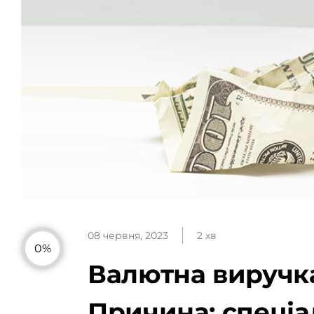
08 червня, 2023
2 хв
0%
Валютна виручка
Причина: спеціа