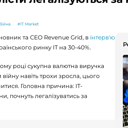
Війна
#IT Market
новник та СЕО Revenue Grid, в
інтерв'ю
Р
аїнського ринку IT на 30-40%.
ому році сукупна валютна виручка
 війну навіть трохи зросла, цього
тися. Головна причина: ІТ-
їни, почнуть легалізуватись за