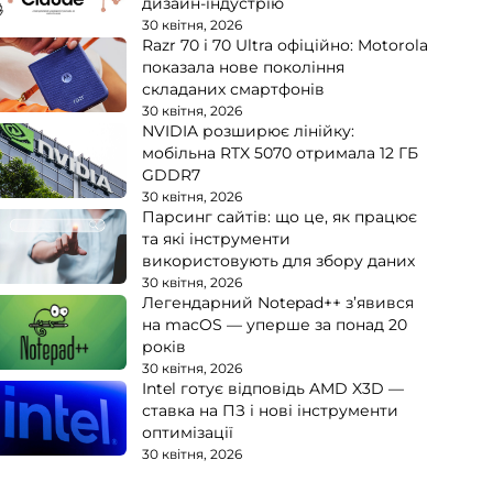
дизайн-індустрію
30 квітня, 2026
Razr 70 і 70 Ultra офіційно: Motorola
показала нове покоління
складаних смартфонів
30 квітня, 2026
NVIDIA розширює лінійку:
мобільна RTX 5070 отримала 12 ГБ
GDDR7
30 квітня, 2026
Парсинг сайтів: що це, як працює
та які інструменти
використовують для збору даних
30 квітня, 2026
Легендарний Notepad++ з’явився
на macOS — уперше за понад 20
років
30 квітня, 2026
Intel готує відповідь AMD X3D —
ставка на ПЗ і нові інструменти
оптимізації
30 квітня, 2026