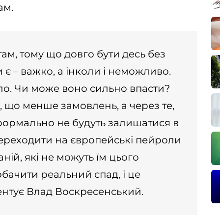
ам.
там, тому що довго бути десь без
 є – важко, а інколи і неможливо.
сло. Чи може воно сильно впасти?
о, що менше замовлень, а через те,
формально не будуть залишатися в
переходити на європейські пейроли
ній, які не можуть їм цього
бачити реальний спад, і це
центує Влад Воскресенський.