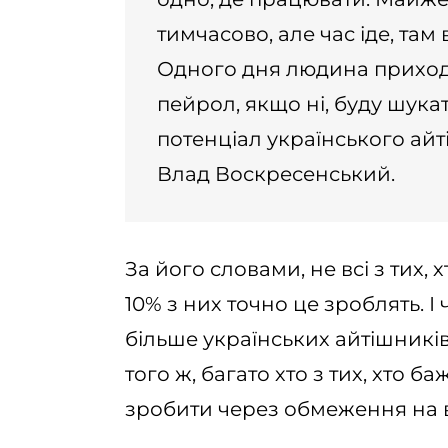
тимчасово, але час іде, там 
Одного дня людина приходи
пейрол, якщо ні, буду шукат
потенціал українського айті
Влад Воскресенський.
За його словами, не всі з тих, 
10% з них точно це зроблять. 
більше українських айтішникі
того ж, багато хто з тих, хто б
зробити через обмеження на в