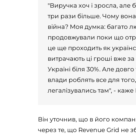
"Виручка хоч і зросла, але 
три рази більше. Чому вона
війна? Моя думка: багато лю
продовжували поки що отри
це ще проходить як українс
витрачають ці гроші вже за
Україні біля 30%. Але довго 
влади роблять все для того,
легалізувались там", - каж
Він уточнив, що в його компані
через те, що Revenue Grid не з