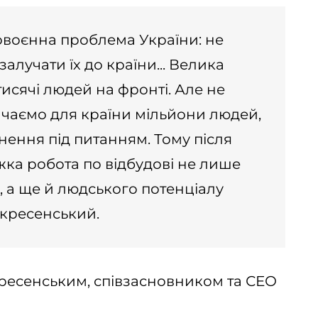
овоєнна проблема України: не
алучати їх до країни... Велика
тисячі людей на фронті. Але не
ачаємо для країни мільйони людей,
ернення під питанням. Тому після
жка робота по відбудові не лише
, а ще й людського потенціалу
скресенський.
ресенським, співзасновником та СЕО