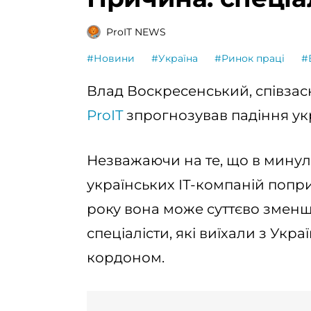
ProIT NEWS
#Новини
#Україна
#Ринок праці
#
Влад Воскресенський, співзас
ProIT
зпрогнозував падіння укр
Незважаючи на те, що в минул
українських ІТ-компаній попри
року вона може суттєво зменши
спеціалісти, які виїхали з Укра
кордоном.