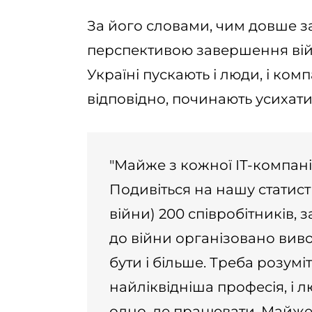
За його словами, чим довше з
перспективою завершення війн
Україні пускають і люди, і комп
відповідно, починають усихати
"Майже з кожної ІТ-компані
Подивіться на нашу статис
війни) 200 співробітників, 
до війни організовано виво
бути і більше. Треба розуміт
найліквідніша професія, і 
одно, де працювати. Майже 