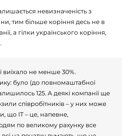
алишається невизначеність з
и, тим більше коріння десь не в
анії, а гілки українського коріння,
.
ї виїхало не менше 30%.
тику: було (до повномаштабної
залишилось 125. А деякі компанії ще
зили співробітників – у них може
и, що IT – це, напевне,
людям по великому рахунку все
всі на початку думають, що це