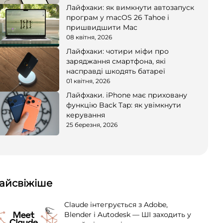
Лайфхаки: як вимкнути автозапуск
програм у macOS 26 Tahoe і
пришвидшити Mac
08 квітня, 2026
Лайфхаки: чотири міфи про
заряджання смартфона, які
насправді шкодять батареї
01 квітня, 2026
Лайфхаки. iPhone має приховану
функцію Back Tap: як увімкнути
керування
25 березня, 2026
айсвіжіше
Claude інтегрується з Adobe,
Blender і Autodesk — ШІ заходить у