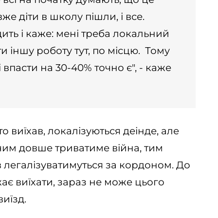
вже діти в школу пішли, і все.
ть і каже: мені треба локальний
и іншу роботу тут, по місцю. Тому
 впасти на 30-40% точно є", - каже
хто виїхав, локалізуються деінде, але
І чим довше триватиме війна, тим
в легалізуватимуться за кордоном. До
ажає виїхати, зараз не може цього
иїзд.