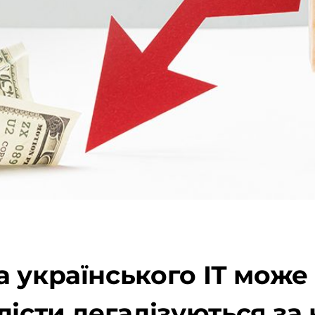
 українського ІТ може 
лісти легалізуються за