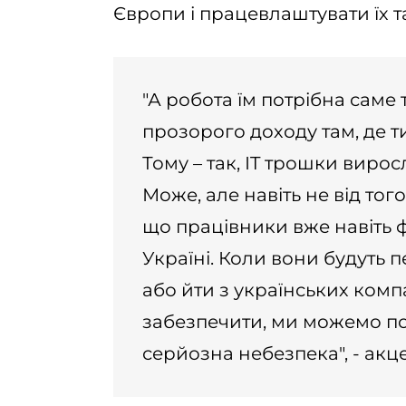
Європи і працевлаштувати їх т
"А робота їм потрібна саме 
прозорого доходу там, де ти
Тому – так, IT трошки виро
Може, але навіть не від тог
що працівники вже навіть 
Україні. Коли вони будуть 
або йти з українських компа
забезпечити, ми можемо по
серйозна небезпека", - ак