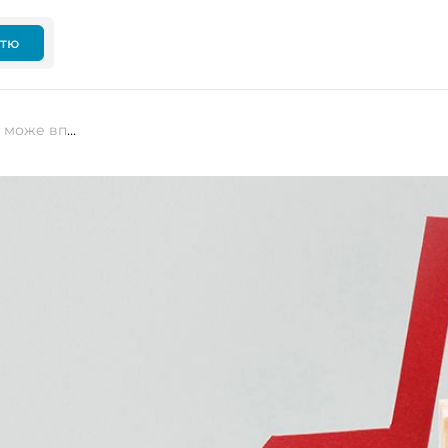
ттю
Валютна виручка українського ІТ може впасти на 30-40%. Причина: спеціалісти легалізуються за кордоном