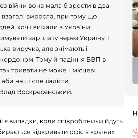
без війни вона мала б зрости в два-
 взагалі виросла, при тому що
дей, хоч і виїхали з України,
мувати зарплату через Україну. І
ька виручка, але знімають і
 кордоном. Тому й падіння ВВП в
так тривати не може. І місцеві
 аби наші спеціалісти
е Влад Воскресенський.
Н
ї є випадки, коли співробітники йдуть
бирається відкривати офіс в країнах