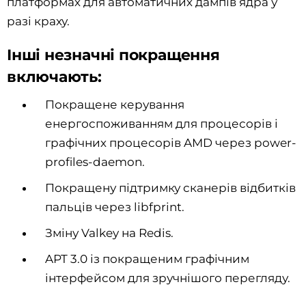
платформах для автоматичних дампів ядра у
разі краху.
Інші незначні покращення
включають:
Покращене керування
енергоспоживанням для процесорів і
графічних процесорів AMD через power-
profiles-daemon.
Покращену підтримку сканерів відбитків
пальців через libfprint.
Зміну Valkey на Redis.
APT 3.0 із покращеним графічним
інтерфейсом для зручнішого перегляду.