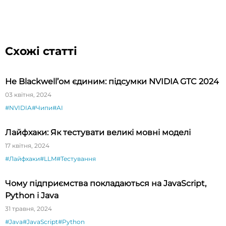
Схожі статті
Не Blackwell’ом єдиним: підсумки NVIDIA GTC 2024
03 квітня, 2024
#NVIDIA
#Чипи
#AI
Лайфхаки: Як тестувати великі мовні моделі
17 квітня, 2024
#Лайфхаки
#LLM
#Тестування
Чому підприємства покладаються на JavaScript,
Python і Java
31 травня, 2024
#Java
#JavaScript
#Python