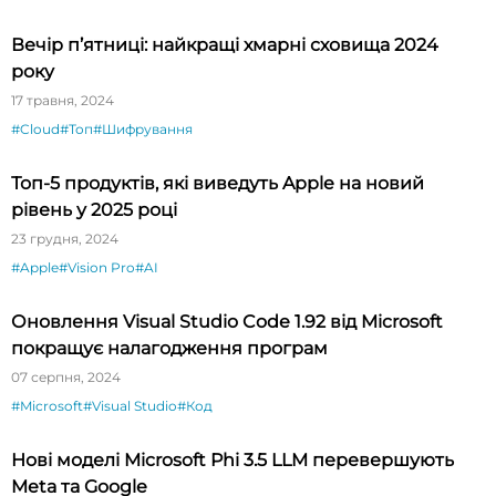
Вечір п’ятниці: найкращі хмарні сховища 2024
року
17 травня, 2024
#Cloud
#Топ
#Шифрування
Топ-5 продуктів, які виведуть Apple на новий
рівень у 2025 році
23 грудня, 2024
#Apple
#Vision Pro
#AI
Оновлення Visual Studio Code 1.92 від Microsoft
покращує налагодження програм
07 серпня, 2024
#Microsoft
#Visual Studio
#Код
Нові моделі Microsoft Phi 3.5 LLM перевершують
Meta та Google