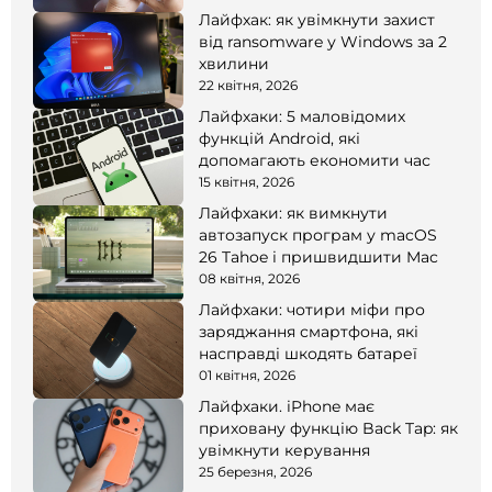
Лайфхак: як увімкнути захист
від ransomware у Windows за 2
хвилини
22 квітня, 2026
Лайфхаки: 5 маловідомих
функцій Android, які
допомагають економити час
15 квітня, 2026
Лайфхаки: як вимкнути
автозапуск програм у macOS
26 Tahoe і пришвидшити Mac
08 квітня, 2026
Лайфхаки: чотири міфи про
заряджання смартфона, які
насправді шкодять батареї
01 квітня, 2026
Лайфхаки. iPhone має
приховану функцію Back Tap: як
увімкнути керування
25 березня, 2026