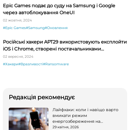
Epic Games подає до суду на Samsung і Google
через автоблокування OneUI
02 жовтня, 2024
#Epic Games
#Samsung
#Оновлення
Російські хакери APT29 використовують експлойти
iOS і Chrome, створені постачальниками
шпигунського ПЗ
02 вересня, 2024
#Хакери
#Вразливості
#Ransomware
Редакція рекомендує
Лайфхаки: коли і навіщо варто
вмикати режим
енергозбереження на
смартфоні
29 квітня, 2026