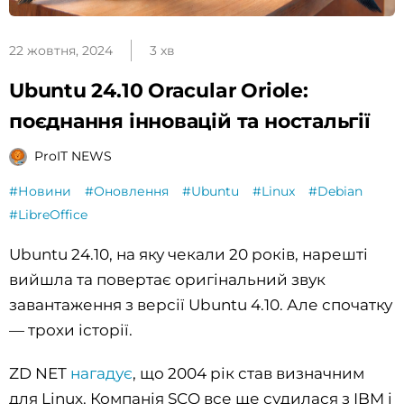
22 жовтня, 2024
3 хв
Ubuntu 24.10 Oracular Oriole:
поєднання інновацій та ностальгії
ProIT NEWS
#Новини
#Оновлення
#Ubuntu
#Linux
#Debian
#LibreOffice
Ubuntu 24.10, на яку чекали 20 років, нарешті
вийшла та повертає оригінальний звук
завантаження з версії Ubuntu 4.10. Але спочатку
— трохи історії.
ZD NET
нагадує
, що 2004 рік став визначним
для Linux. Компанія SCO все ще судилася з IBM і