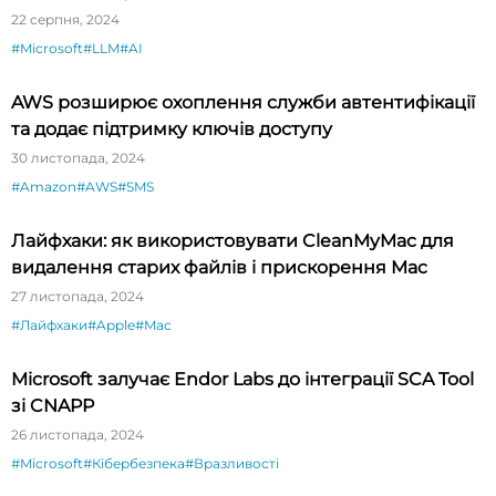
22 серпня, 2024
#Microsoft
#LLM
#AI
AWS розширює охоплення служби автентифікації
та додає підтримку ключів доступу
30 листопада, 2024
#Amazon
#AWS
#SMS
Лайфхаки: як використовувати CleanMyMac для
видалення старих файлів і прискорення Mac
27 листопада, 2024
#Лайфхаки
#Apple
#Mac
Microsoft залучає Endor Labs до інтеграції SCA Tool
зі CNAPP
26 листопада, 2024
#Microsoft
#Кібербезпека
#Вразливості