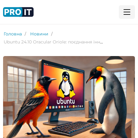
Головна
Новини
Ubuntu 24.10 Oracular Oriole: поєднання інновацій та ностальгії