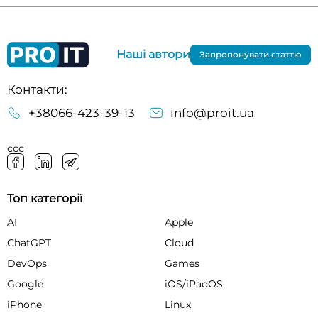
Наші автори
Запропонувати статтю
Контакти:
+38066-423-39-13
info@proit.ua
ссс
Топ категорії
AI
Apple
ChatGPT
Cloud
DevOps
Games
Google
iOS/iPadOS
iPhone
Linux