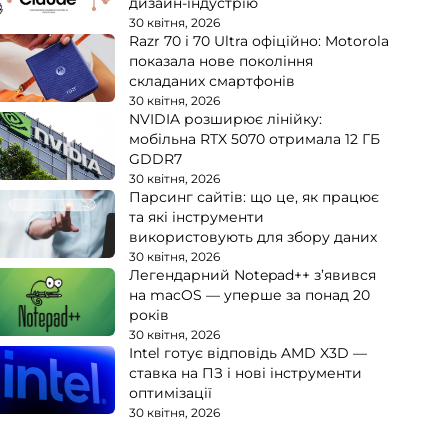
дизайн-індустрію
30 квітня, 2026
Razr 70 і 70 Ultra офіційно: Motorola
показала нове покоління
складаних смартфонів
30 квітня, 2026
NVIDIA розширює лінійку:
мобільна RTX 5070 отримала 12 ГБ
GDDR7
30 квітня, 2026
Парсинг сайтів: що це, як працює
та які інструменти
використовують для збору даних
30 квітня, 2026
Легендарний Notepad++ з’явився
на macOS — уперше за понад 20
років
30 квітня, 2026
Intel готує відповідь AMD X3D —
ставка на ПЗ і нові інструменти
оптимізації
30 квітня, 2026