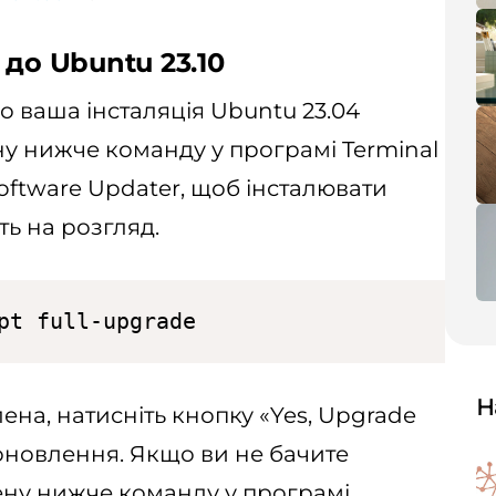
 до Ubuntu 23.10
о ваша інсталяція Ubuntu 23.04
у нижче команду у програмі Terminal
oftware Updater, щоб інсталювати
ть на розгляд.
pt full-upgrade
Н
на, натисніть кнопку «Yes, Upgrade
оновлення. Якщо ви не бачите
ену нижче команду у програмі