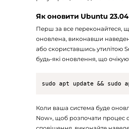
Як оновити Ubuntu 23.04
Перш за все переконайтеся, щ
оновлена, виконавши наведен
або скориставшись утилітою S
будь-які оновлення, що очікую
sudo apt update && sudo a
Коли ваша система буде оновле
Now», щоб розпочати процес 
сповіщення, виконайте навед