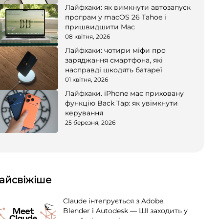
Лайфхаки: як вимкнути автозапуск
програм у macOS 26 Tahoe і
пришвидшити Mac
08 квітня, 2026
Лайфхаки: чотири міфи про
заряджання смартфона, які
насправді шкодять батареї
01 квітня, 2026
Лайфхаки. iPhone має приховану
функцію Back Tap: як увімкнути
керування
25 березня, 2026
айсвіжіше
Claude інтегрується з Adobe,
Blender і Autodesk — ШІ заходить у