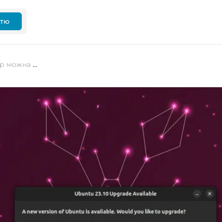
ттю
Ubuntu 23.04 (Lunar Lobster) тепер можна оновити до останньої версії Ubuntu 23.10 (Mantic Minotaur)