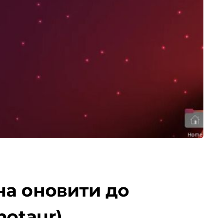
жна оновити до
notaur)