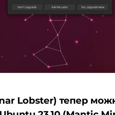
unar Lobster) тепер мо
 Ubuntu 23.10 (Mantic Mi