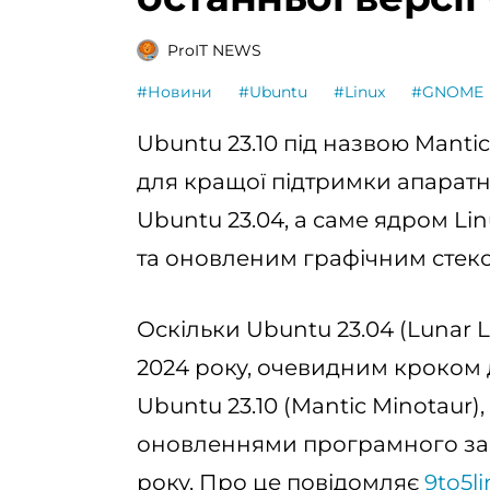
ProIT NEWS
#Новини
#Ubuntu
#Linux
#GNOME
Ubuntu 23.10 під назвою Manti
для кращої підтримки апаратн
Ubuntu 23.04, а саме ядром Li
та оновленим графічним стеко
Оскільки Ubuntu 23.04 (Lunar 
2024 року, очевидним кроком 
Ubuntu 23.10 (Mantic Minotaur)
оновленнями програмного заб
року. Про це повідомляє
9to5l