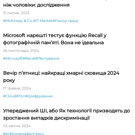
ніж чоловіки: дослідження
31 липня, 2023
#McKinsey & Co.
#IT Market
#Ринок праці
Microsoft нарешті тестує функцію Recall у
фотографічній пам’яті. Вона не ідеальна
26 листопада, 2024
#Microsoft
#Recall
#Тестування
Вечір п’ятниці: найкращі хмарні сховища 2024
року
17 травня, 2024
#Cloud
#Топ
#Шифрування
Упереджений ШІ, або Як технології призводять до
зростання випадків дискримінації
03 квітня, 2024
#AI
#Україна
#Amazon