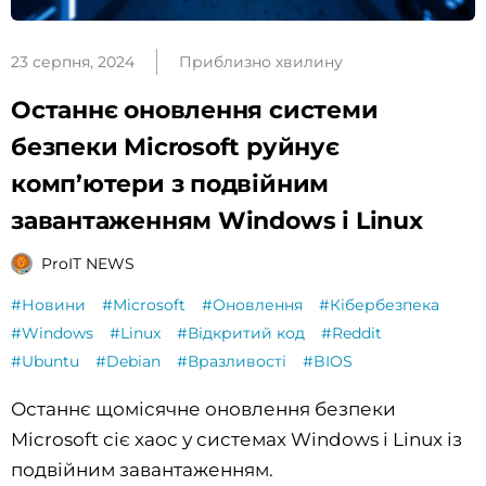
23 серпня, 2024
Приблизно хвилину
Останнє оновлення системи
безпеки Microsoft руйнує
комп’ютери з подвійним
завантаженням Windows і Linux
ProIT NEWS
#Новини
#Microsoft
#Оновлення
#Кібербезпека
#Windows
#Linux
#Відкритий код
#Reddit
#Ubuntu
#Debian
#Вразливості
#BIOS
Останнє щомісячне оновлення безпеки
Microsoft сіє хаос у системах Windows і Linux із
подвійним завантаженням.