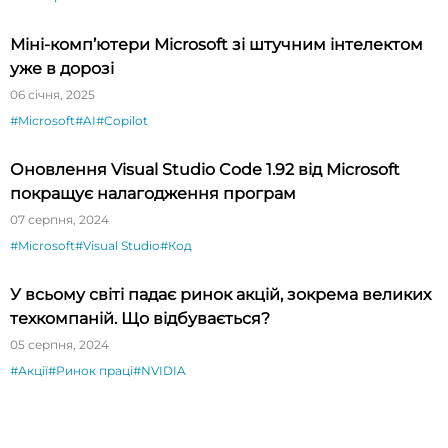
Міні-комп’ютери Microsoft зі штучним інтелектом
уже в дорозі
06 січня, 2025
#Microsoft
#AI
#Copilot
Оновлення Visual Studio Code 1.92 від Microsoft
покращує налагодження програм
07 серпня, 2024
#Microsoft
#Visual Studio
#Код
У всьому світі падає ринок акцій, зокрема великих
техкомпаній. Що відбувається?
05 серпня, 2024
#Акції
#Ринок праці
#NVIDIA