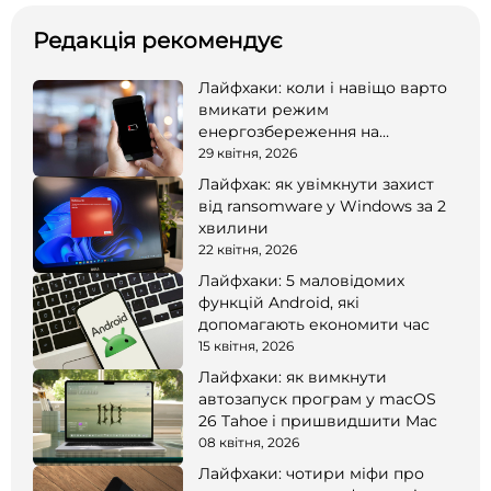
Редакція рекомендує
Лайфхаки: коли і навіщо варто
вмикати режим
енергозбереження на
смартфоні
29 квітня, 2026
Лайфхак: як увімкнути захист
від ransomware у Windows за 2
хвилини
22 квітня, 2026
Лайфхаки: 5 маловідомих
функцій Android, які
допомагають економити час
15 квітня, 2026
Лайфхаки: як вимкнути
автозапуск програм у macOS
26 Tahoe і пришвидшити Mac
08 квітня, 2026
Лайфхаки: чотири міфи про