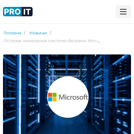
Головна
Новини
Останнє оновлення системи безпеки Microsoft руйнує комп’ютери з подвійним завантаженням Windows і Linux