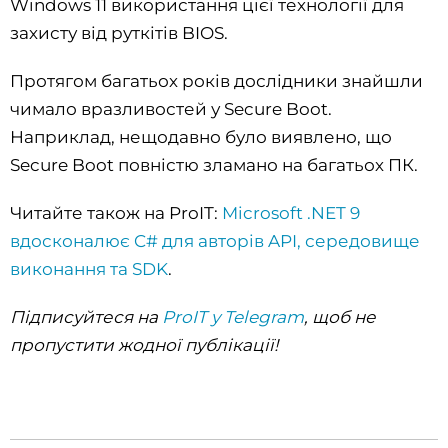
Windows 11 використання цієї технології для
захисту від руткітів BIOS.
Протягом багатьох років дослідники знайшли
чимало вразливостей у Secure Boot.
Наприклад, нещодавно було виявлено, що
Secure Boot повністю зламано на багатьох ПК.
Читайте також на ProIT:
Microsoft .NET 9
вдосконалює C# для авторів API, середовище
виконання та SDK
.
Підписуйтеся на
ProIT у Telegram
, щоб не
пропустити жодної публікації!‌‌