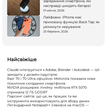
заряджання смартфона, які
насправді шкодять батареї
01 квітня, 2026
Лайфхаки. iPhone має
приховану функцію Back Tap: як
увімкнути керування
25 березня, 2026
Найсвіжіше
Claude інтегрується з Adobe, Blender і Autodesk — ШІ
заходить у дизайн-індустрію
Razr 70 і 70 Ultra офіційно: Motorola показала нове
покоління складаних смартфонів
NVIDIA розширює лінійку: мобільна RTX 5070
отримала 12 ГБ GDDR7
Парсинг сайтів: що це, як працює та які
інструменти використовують для збору даних
Легендарний Notepad++ з’явився на macOS —