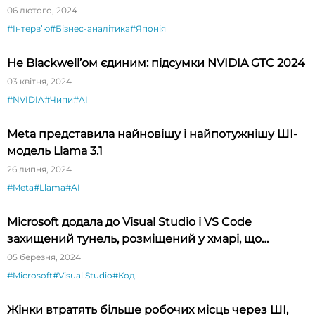
будете вражені»
06 лютого, 2024
#Інтервʼю
#Бізнес-аналітика
#Японія
Не Blackwell’ом єдиним: підсумки NVIDIA GTC 2024
03 квітня, 2024
#NVIDIA
#Чипи
#AI
Meta представила найновішу і найпотужнішу ШІ-
модель Llama 3.1
26 липня, 2024
#Meta
#Llama
#AI
Microsoft додала до Visual Studio і VS Code
захищений тунель, розміщений у хмарі, що
спрощує тестування API
05 березня, 2024
#Microsoft
#Visual Studio
#Код
Жінки втратять більше робочих місць через ШІ,