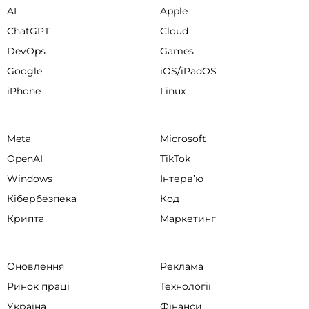
AI
Apple
ChatGPT
Cloud
DevOps
Games
Google
iOS/iPadOS
iPhone
Linux
Meta
Microsoft
OpenAI
TikTok
Windows
Інтервʼю
Кібербезпека
Код
Крипта
Маркетинг
Оновлення
Реклама
Ринок праці
Технології
Україна
Фінанси