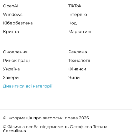
OpenAI
TikTok
Windows
Інтервʼю
Кібербезпека
Код
Крипта
Маркетинг
Оновлення
Реклама
Ринок праці
Технології
Україна
Фінанси
Хакери
Чипи
Дивитися всі категорії
© Інформація про авторські права 2026
© Фізична особа-підприємець Остафієва Тетяна
Євгеніївна