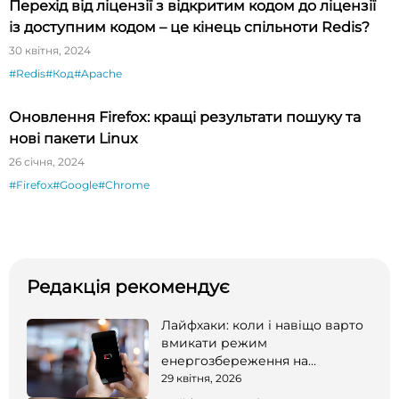
Перехід від ліцензії з відкритим кодом до ліцензії
із доступним кодом – це кінець спільноти Redis?
30 квітня, 2024
#Redis
#Код
#Apache
Оновлення Firefox: кращі результати пошуку та
нові пакети Linux
26 січня, 2024
#Firefox
#Google
#Chrome
Редакція рекомендує
Лайфхаки: коли і навіщо варто
вмикати режим
енергозбереження на
смартфоні
29 квітня, 2026