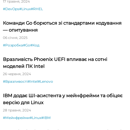
17 травня, 2024
#DevOps
#Linux
#RHEL
Команди Go борються зі стандартами кодування
— опитування
06 січня, 2025
#Розробка
#Go
#Код
Вразливість Phoenix UEFI впливає на сотні
моделей ПК Intel
26 червня, 2024
#Вразливості
#Intel
#Lenovo
IBM додає ШI-асистента у мейнфрейми та обіцяє
версію для Linux
28 травня, 2024
#Мейнфрейми
#Linux
#IBM