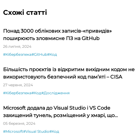
Схожі статті
Понад 3000 облікових записів-«привидів»
поширюють зловмисне ПЗ на GitHub
26 липня, 2024
#Кібербезпека
#GitHub
#Код
Більшість проєктів із відкритим вихідним кодом не
використовують безпечний код пам’яті – CISA
27 червня, 2024
#Кібербезпека
#Код
#Дослідження
Microsoft додала до Visual Studio і VS Code
захищений тунель, розміщений у хмарі, що
спрощує тестування API
05 березня, 2024
#Microsoft
#Visual Studio
#Код