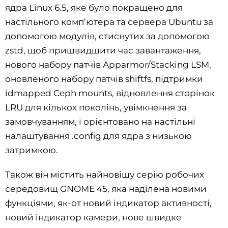
ядра Linux 6.5, яке було покращено для
настільного комп’ютера та сервера Ubuntu за
допомогою модулів, стиснутих за допомогою
zstd, щоб пришвидшити час завантаження,
нового набору патчів Apparmor/Stacking LSM,
оновленого набору патчів shiftfs, підтримки
idmapped Ceph mounts, відновлення сторінок
LRU для кількох поколінь, увімкнення за
замовчуванням, і орієнтовано на настільні
налаштування .config для ядра з низькою
затримкою.
Також він містить найновішу серію робочих
середовищ GNOME 45, яка наділена новими
функціями, як-от новий індикатор активності,
новий індикатор камери, нове швидке