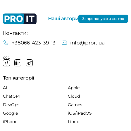
Наші автори
Запропонувати статтю
Контакти:
+38066-423-39-13
info@proit.ua
ссс
Топ категорії
AI
Apple
ChatGPT
Cloud
DevOps
Games
Google
iOS/iPadOS
iPhone
Linux