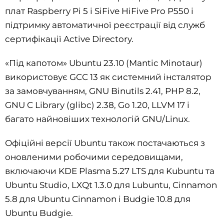
плат Raspberry Pi 5 і SiFive HiFive Pro P550 і
підтримку автоматичної реєстрації від служб
сертифікації Active Directory.
«Під капотом» Ubuntu 23.10 (Mantic Minotaur)
використовує GCC 13 як системний інсталятор
за замовчуванням, GNU Binutils 2.41, PHP 8.2,
GNU C Library (glibc) 2.38, Go 1.20, LLVM 17 і
багато найновіших технологій GNU/Linux.
Офіційні версії Ubuntu також постачаються з
оновленими робочими середовищами,
включаючи KDE Plasma 5.27 LTS для Kubuntu та
Ubuntu Studio, LXQt 1.3.0 для Lubuntu, Cinnamon
5.8 для Ubuntu Cinnamon і Budgie 10.8 для
Ubuntu Budgie.