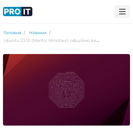
Головна
Новини
Ubuntu 23.10 (Mantic Minotaur) офіційно випущено з Linux 6.5 і GNOME 45