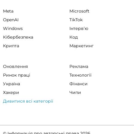
Meta
Microsoft
OpenAI
TikTok
Windows
Інтервʼю
Кібербезпека
Код
Крипта
Маркетинг
Оновлення
Реклама
Ринок праці
Технології
Україна
Фінанси
Хакери
Чипи
Дивитися всі категорії
© Інформація про авторські права 2026