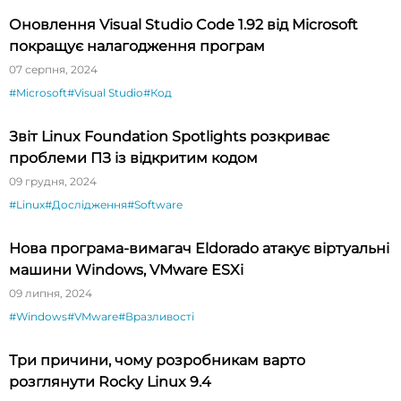
Оновлення Visual Studio Code 1.92 від Microsoft
покращує налагодження програм
07 серпня, 2024
#Microsoft
#Visual Studio
#Код
Звіт Linux Foundation Spotlights розкриває
проблеми ПЗ із відкритим кодом
09 грудня, 2024
#Linux
#Дослідження
#Software
Нова програма-вимагач Eldorado атакує віртуальні
машини Windows, VMware ESXi
09 липня, 2024
#Windows
#VMware
#Вразливості
Три причини, чому розробникам варто
розглянути Rocky Linux 9.4