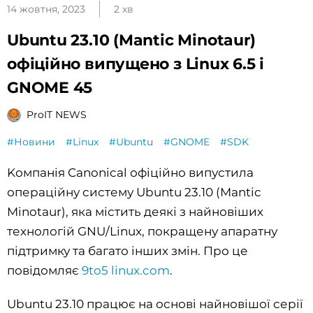
14 жовтня, 2023
2 хв
Ubuntu 23.10 (Mantic Minotaur)
офіційно випущено з Linux 6.5 і
GNOME 45
ProIT NEWS
#Новини
#Linux
#Ubuntu
#GNOME
#SDK
Kомпанія Canonical офіційно випустила
операційну систему Ubuntu 23.10 (Mantic
Minotaur), яка містить деякі з найновіших
технологій GNU/Linux, покращену апаратну
підтримку та багато інших змін. Про це
повідомляє
9to5 linux.com
.
Ubuntu 23.10 працює на основі найновішої серії