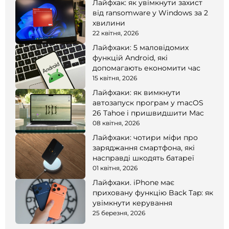
Лайфхак: як увімкнути захист
від ransomware у Windows за 2
хвилини
22 квітня, 2026
Лайфхаки: 5 маловідомих
функцій Android, які
допомагають економити час
15 квітня, 2026
Лайфхаки: як вимкнути
автозапуск програм у macOS
26 Tahoe і пришвидшити Mac
08 квітня, 2026
Лайфхаки: чотири міфи про
заряджання смартфона, які
насправді шкодять батареї
01 квітня, 2026
Лайфхаки. iPhone має
приховану функцію Back Tap: як
увімкнути керування
25 березня, 2026