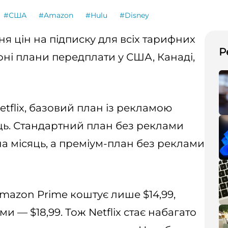
#США
#Amazon
#Hulu
#Disney
я цін на підписку для всіх тарифних
Р
ифні плани передплати у США, Канаді,
tflix, базовий план із рекламою
сяць. Стандартний план без реклами
9 на місяць, а преміум-план без реклами
mazon Prime коштує лише $14,99,
ми — $18,99. Тож Netflix стає набагато