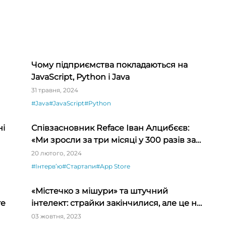
Чому підприємства покладаються на
JavaScript, Python і Java
31 травня, 2024
#Java
#JavaScript
#Python
ні
Співзасновник Reface Іван Алцибєєв:
«Ми зросли за три місяці у 300 разів за
рахунок емоції та новизни»
20 лютого, 2024
#Інтервʼю
#Стартапи
#App Store
«Містечко з мішури» та штучний
re
інтелект: страйки закінчилися, але це не
кінець
03 жовтня, 2023