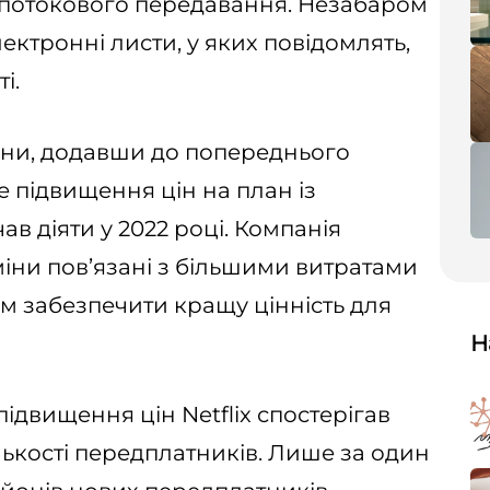
потокового передавання. Незабаром
ктронні листи, у яких повідомлять,
і.
ціни, додавши до попереднього
 підвищення цін на план із
в діяти у 2022 році. Компанія
іни пов’язані з більшими витратами
м забезпечити кращу цінність для
Н
підвищення цін Netflix спостерігав
ькості передплатників. Лише за один