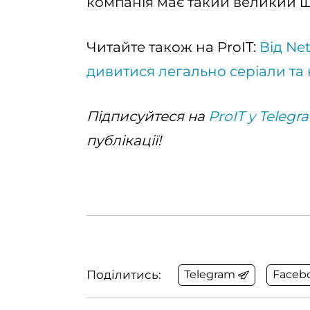
компанія має такий великий ш
Читайте також на ProIT:
Від Net
дивитися легально серіали та 
Підписуйтеся на
ProIT у Telegr
публікації!
Поділитись:
Telegram
Faceb