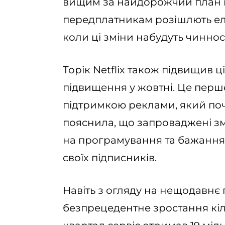
вищим за найдорожчий план 
передплатникам розішлють еле
коли ці зміни набудуть чинност
Торік Netflix також підвищив 
підвищення у жовтні. Це перше
підтримкою реклами, який поча
пояснила, що запроваджені зм
на програмування та бажання
своїх підписників.
Навіть з огляду на нещодавнє 
безпрецедентне зростання кіл