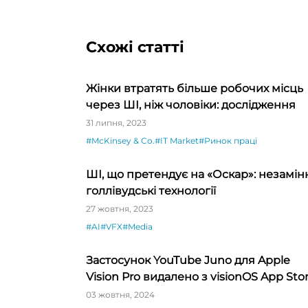
Схожі статті
Жінки втратять більше робочих місць
через ШІ, ніж чоловіки: дослідження
31 липня, 2023
#McKinsey & Co.
#IT Market
#Ринок праці
ШІ, що претендує на «Оскар»: незамін
голлівудські технології
27 жовтня, 2023
#AI
#VFX
#Media
Застосунок YouTube Juno для Apple
Vision Pro видалено з visionOS App Sto
03 жовтня, 2024