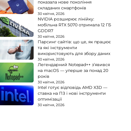
показала нове покоління
складаних смартфонів
30 квітня, 2026
NVIDIA розширює лінійку:
мобільна RTX 5070 отримала 12 ГБ
GDDR7
30 квітня, 2026
Парсинг сайтів: що це, як працює
та які інструменти
використовують для збору даних
30 квітня, 2026
Легендарний Notepad++ з’явився
на macOS — уперше за понад 20
років
30 квітня, 2026
Intel готує відповідь AMD X3D —
ставка на ПЗ і нові інструменти
оптимізації
30 квітня, 2026