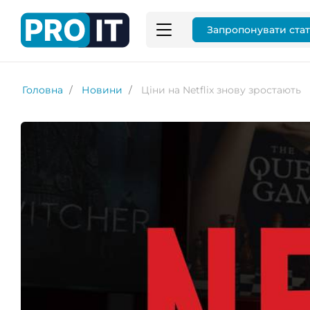
Запропонувати ста
Головна
Новини
Ціни на Netflix знову зростають