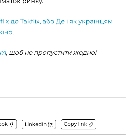
маток ринку.
flix до Takflix, або Де і як українцям
кіно
.
am
, щоб не пропустити жодної
Copy link
ook
LinkedIn