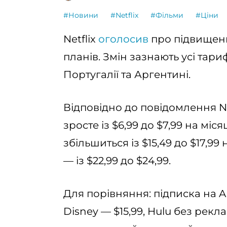
#Новини
#Netflix
#Фільми
#Ціни
Netflix
оголосив
про підвищенн
планів. Змін зазнають усі тар
Португалії та Аргентині.
Відповідно до повідомлення Ne
зросте із $6,99 до $7,99 на мі
збільшиться із $15,49 до $17,9
— із $22,99 до $24,99.
Для порівняння: підписка на A
Disney — $15,99, Hulu без рекла