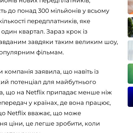
ьйонів нових передплатників,
сть до понад 300 мільйонів у всьому
кількості передплатників, яке
один квартал. Зараз крок із
равданим завдяки таким великим шоу,
 популярним фільмам.
и компанія заявила, що навіть із
икий потенціал для майбутнього
, що на Netflix припадає менше ніж
епередач у країнах, де вона працює,
о Netflix вважає, що може
я ціни, це легше зробити, коли