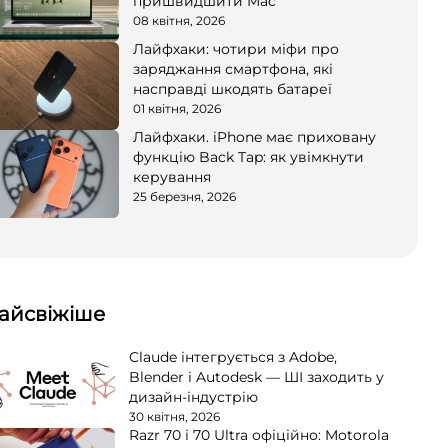
пришвидшити Mac
08 квітня, 2026
Лайфхаки: чотири міфи про
заряджання смартфона, які
насправді шкодять батареї
01 квітня, 2026
Лайфхаки. iPhone має приховану
функцію Back Tap: як увімкнути
керування
25 березня, 2026
айсвіжіше
Claude інтегрується з Adobe,
Blender і Autodesk — ШІ заходить у
дизайн-індустрію
30 квітня, 2026
Razr 70 і 70 Ultra офіційно: Motorola