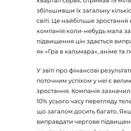
квартал сервіс отримав 19 міл
збільшивши їх загальну кількі
світі. Це найбільше зростання 
компанія коли-небудь мала за 
підвищення цін здається вип
як «Гра в кальмара», аніме та
У звіті про фінансові результат
поточним успіхом у неї є вел
зростання. Компанія зазначила
10% усього часу перегляду тел
що загалом досить багато. Якщ
виправдати чергове підвищенн