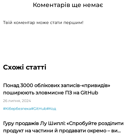
Коментарів ще немає
Твій коментар може стати першим!
Схожі статті
Понад 3000 облікових записів-«привидів»
поширюють зловмисне ПЗ на GitHub
26 липня, 2024
#Кібербезпека
#GitHub
#Код
Гуру продажів Лу Шиплі: «Спробуйте розділити
продукт на частини й продавати окремо – ви