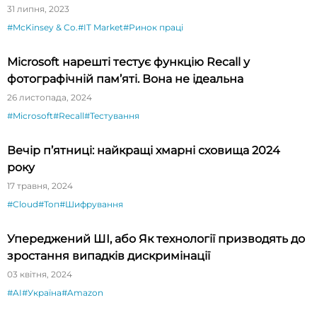
31 липня, 2023
#McKinsey & Co.
#IT Market
#Ринок праці
Microsoft нарешті тестує функцію Recall у
фотографічній пам’яті. Вона не ідеальна
26 листопада, 2024
#Microsoft
#Recall
#Тестування
Вечір п’ятниці: найкращі хмарні сховища 2024
року
17 травня, 2024
#Cloud
#Топ
#Шифрування
Упереджений ШІ, або Як технології призводять до
зростання випадків дискримінації
03 квітня, 2024
#AI
#Україна
#Amazon