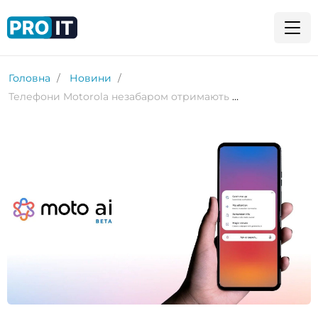
Головна
Новини
Телефони Motorola незабаром отримають Catch me up та інші ШІ-функції