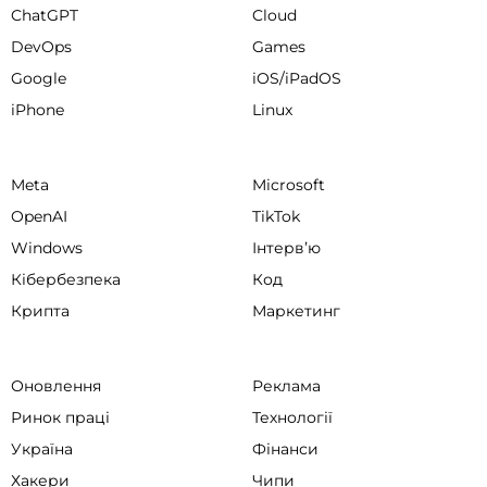
ChatGPT
Cloud
DevOps
Games
Google
iOS/iPadOS
iPhone
Linux
Meta
Microsoft
OpenAI
TikTok
Windows
Інтервʼю
Кібербезпека
Код
Крипта
Маркетинг
Оновлення
Реклама
Ринок праці
Технології
Україна
Фінанси
Хакери
Чипи