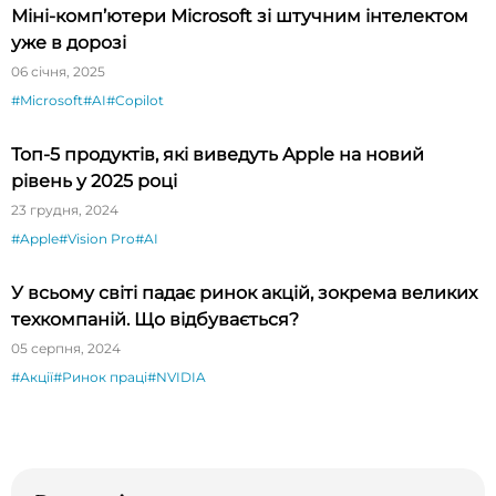
Міні-комп’ютери Microsoft зі штучним інтелектом
уже в дорозі
06 січня, 2025
#Microsoft
#AI
#Copilot
Топ-5 продуктів, які виведуть Apple на новий
рівень у 2025 році
23 грудня, 2024
#Apple
#Vision Pro
#AI
У всьому світі падає ринок акцій, зокрема великих
техкомпаній. Що відбувається?
05 серпня, 2024
#Акції
#Ринок праці
#NVIDIA