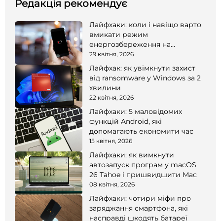
Редакція рекомендує
Лайфхаки: коли і навіщо варто
вмикати режим
енергозбереження на
смартфоні
29 квітня, 2026
Лайфхак: як увімкнути захист
від ransomware у Windows за 2
хвилини
22 квітня, 2026
Лайфхаки: 5 маловідомих
функцій Android, які
допомагають економити час
15 квітня, 2026
Лайфхаки: як вимкнути
автозапуск програм у macOS
26 Tahoe і пришвидшити Mac
08 квітня, 2026
Лайфхаки: чотири міфи про
заряджання смартфона, які
насправді шкодять батареї