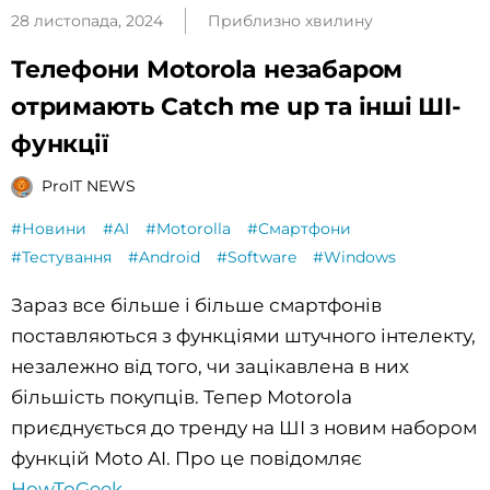
28 листопада, 2024
Приблизно хвилину
Телефони Motorola незабаром
отримають Catch me up та інші ШІ-
функції
ProIT NEWS
#Новини
#AI
#Motorolla
#Смартфони
#Тестування
#Android
#Software
#Windows
Зараз все більше і більше смартфонів
поставляються з функціями штучного інтелекту,
незалежно від того, чи зацікавлена в них
більшість покупців. Тепер Motorola
приєднується до тренду на ШІ з новим набором
функцій Moto AI. Про це повідомляє
HowToGeek
.