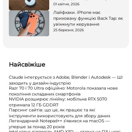
01 квітня, 2026
Лайфхаки. iPhone має
приховану функцію Back Tap: як
увімкнути керування
25 березня, 2026
Найсвіжіше
Claude інтегрується з Adobe, Blender і Autodesk — ШІ
заходить у дизайн-індустрію
Razr 70 і 70 Ultra офіційно: Motorola показала нове
покоління складаних смартфонів
NVIDIA розширює лінійку: мобільна RTX 5070
отримала 12 ГБ GDDR7
Парсинг сайтів: що це, як працює та які
інструменти використовують для збору даних
Легендарний Notepad++ з’явився на macOS —
уперше за понад 20 років
Intel готує відповідь AMD X3D — ставка на ПЗ і нові