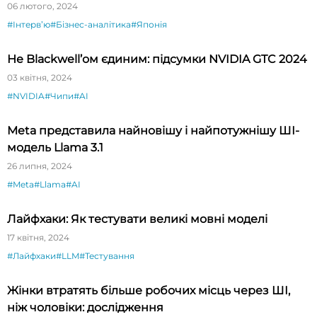
будете вражені»
06 лютого, 2024
#Інтервʼю
#Бізнес-аналітика
#Японія
Не Blackwell’ом єдиним: підсумки NVIDIA GTC 2024
03 квітня, 2024
#NVIDIA
#Чипи
#AI
Meta представила найновішу і найпотужнішу ШІ-
модель Llama 3.1
26 липня, 2024
#Meta
#Llama
#AI
Лайфхаки: Як тестувати великі мовні моделі
17 квітня, 2024
#Лайфхаки
#LLM
#Тестування
Жінки втратять більше робочих місць через ШІ,
ніж чоловіки: дослідження