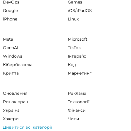
DevOps
Games
Google
iOS/iPadOS
iPhone
Linux
Meta
Microsoft
OpenAI
TikTok
Windows
Інтервʼю
Кібербезпека
Код
Крипта
Маркетинг
Оновлення
Реклама
Ринок праці
Технології
Україна
Фінанси
Хакери
Чипи
Дивитися всі категорії