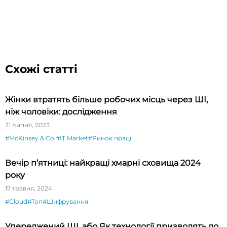
Схожі статті
Жінки втратять більше робочих місць через ШІ,
ніж чоловіки: дослідження
31 липня, 2023
#McKinsey & Co.
#IT Market
#Ринок праці
Вечір п’ятниці: найкращі хмарні сховища 2024
року
17 травня, 2024
#Cloud
#Топ
#Шифрування
Упереджений ШІ, або Як технології призводять до