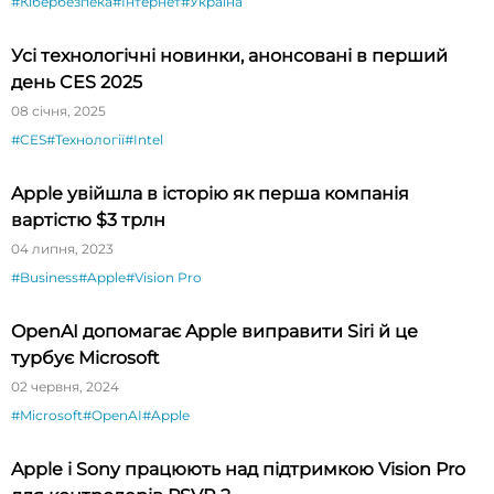
#Кібербезпека
#Інтернет
#Україна
Усі технологічні новинки, анонсовані в перший
день CES 2025
08 січня, 2025
#CES
#Технології
#Intel
Apple увійшла в історію як перша компанія
вартістю $3 трлн
04 липня, 2023
#Business
#Apple
#Vision Pro
OpenAI допомагає Apple виправити Siri й це
турбує Microsoft
02 червня, 2024
#Microsoft
#OpenAI
#Apple
Apple і Sony працюють над підтримкою Vision Pro