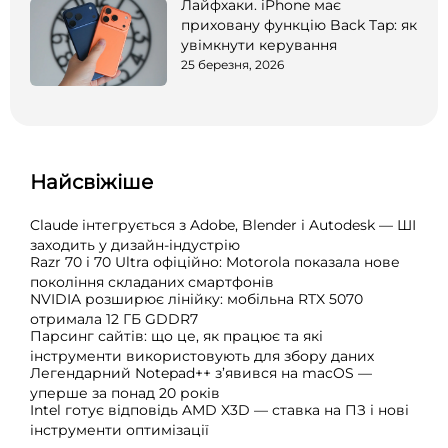
Лайфхаки. iPhone має
приховану функцію Back Tap: як
увімкнути керування
25 березня, 2026
Найсвіжіше
Claude інтегрується з Adobe, Blender і Autodesk — ШІ
заходить у дизайн-індустрію
Razr 70 і 70 Ultra офіційно: Motorola показала нове
покоління складаних смартфонів
NVIDIA розширює лінійку: мобільна RTX 5070
отримала 12 ГБ GDDR7
Парсинг сайтів: що це, як працює та які
інструменти використовують для збору даних
Легендарний Notepad++ з’явився на macOS —
уперше за понад 20 років
Intel готує відповідь AMD X3D — ставка на ПЗ і нові
інструменти оптимізації