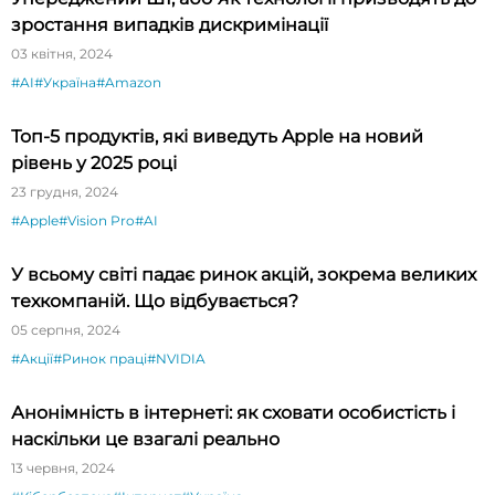
зростання випадків дискримінації
03 квітня, 2024
#AI
#Україна
#Amazon
Топ-5 продуктів, які виведуть Apple на новий
рівень у 2025 році
23 грудня, 2024
#Apple
#Vision Pro
#AI
У всьому світі падає ринок акцій, зокрема великих
техкомпаній. Що відбувається?
05 серпня, 2024
#Акції
#Ринок праці
#NVIDIA
Анонімність в інтернеті: як сховати особистість і
наскільки це взагалі реально
13 червня, 2024