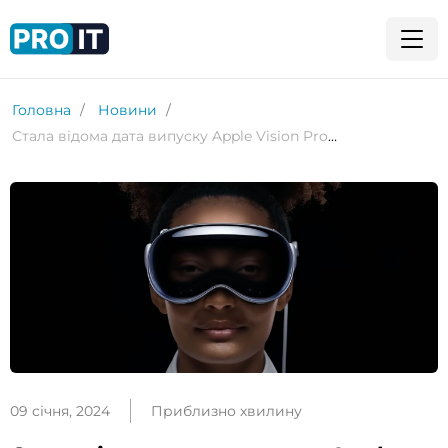
Головна
Новини
Стала відома дата випуску Apple Vision Pro: передзамовлення відкриється наступного тижня
09 січня, 2024
Приблизно хвилину