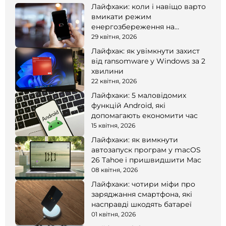
Лайфхаки: коли і навіщо варто
вмикати режим
енергозбереження на
смартфоні
29 квітня, 2026
Лайфхак: як увімкнути захист
від ransomware у Windows за 2
хвилини
22 квітня, 2026
Лайфхаки: 5 маловідомих
функцій Android, які
допомагають економити час
15 квітня, 2026
Лайфхаки: як вимкнути
автозапуск програм у macOS
26 Tahoe і пришвидшити Mac
08 квітня, 2026
Лайфхаки: чотири міфи про
заряджання смартфона, які
насправді шкодять батареї
01 квітня, 2026