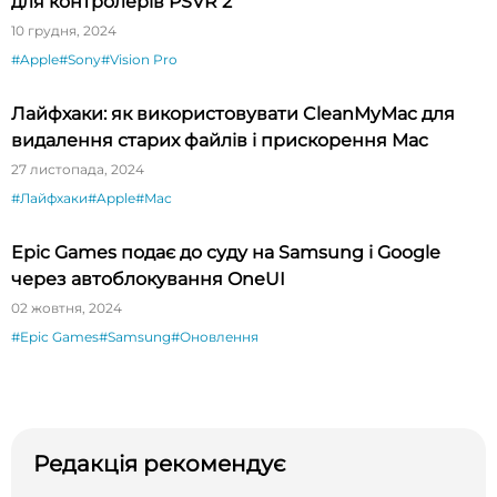
для контролерів PSVR 2
10 грудня, 2024
#Apple
#Sony
#Vision Pro
Лайфхаки: як використовувати CleanMyMac для
видалення старих файлів і прискорення Mac
27 листопада, 2024
#Лайфхаки
#Apple
#Mac
Epic Games подає до суду на Samsung і Google
через автоблокування OneUI
02 жовтня, 2024
#Epic Games
#Samsung
#Оновлення
Редакція рекомендує