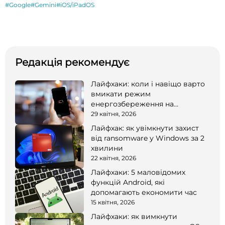
#Google
#Gemini
#iOS/iPadOS
Редакція рекомендує
Лайфхаки: коли і навіщо варто
вмикати режим
енергозбереження на
смартфоні
29 квітня, 2026
Лайфхак: як увімкнути захист
від ransomware у Windows за 2
хвилини
22 квітня, 2026
Лайфхаки: 5 маловідомих
функцій Android, які
допомагають економити час
15 квітня, 2026
Лайфхаки: як вимкнути