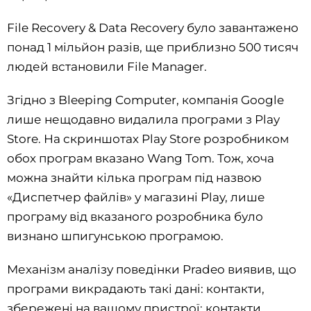
File Recovery & Data Recovery було завантажено
понад 1 мільйон разів, ще приблизно 500 тисяч
людей встановили File Manager.
Згідно з Bleeping Computer, компанія Google
лише нещодавно видалила програми з Play
Store. На скриншотах Play Store розробником
обох програм вказано Wang Tom. Тож, хоча
можна знайти кілька програм під назвою
«Диспетчер файлів» у магазині Play, лише
програму від вказаного розробника було
визнано шпигунською програмою.
Механізм аналізу поведінки Pradeo виявив, що
програми викрадають такі дані: контакти,
збережені на вашому пристрої; контакти