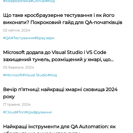
#Кібербезпека
#GitHub
#Код
Що таке кросбраузерне тестування і як його
виконати? Покроковий гайд для QA-початківців
02 квітня, 2024
#QA
#Тестування
#Браузери
Microsoft додала до Visual Studio і VS Code
захищений тунель, розміщений у хмарі, що
спрощує тестування API
05 березня, 2024
#Microsoft
#Visual Studio
#Код
Вечір п’ятниці: найкращі хмарні сховища 2024
року
17 травня, 2024
#Cloud
#Топ
#Шифрування
Найкращі інструменти для QA Automation: як