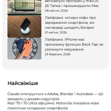
автозапуск програм у macOS
26 Tahoe і пришвидшити Mac
08 квітня, 2026
Лайфхаки: чотири міфи про
заряджання смартфона, які
насправді шкодять батареї
01 квітня, 2026
Лайфхаки. iPhone має
приховану функцію Back Tap: як
увімкнути керування
25 березня, 2026
Найсвіжіше
Claude інтегрується з Adobe, Blender і Autodesk — ШІ
заходить у дизайн-індустрію
Razr 70 і 70 Ultra офіційно: Motorola показала нове
покоління складаних смартфонів