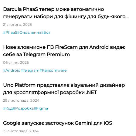
Darcula PhaaS тепер може автоматично
генерувати набори для фішингу для будь-якого
бренду
21 лютого, 2025
#PhaaS
#Оновлення
#Бот
Нове зловмисне ПЗ FireScam для Android видає
себе за Telegram Premium
06 січня, 2025
#Android
#Telegram
#Ransomware
Uno Platform представляє візуальний дизайнер
для кросплатформної розробки .NET
29 листопада, 2024
#Код
#Розробка
#Figma
Google запускає застосунок Gemini для iOS
15 листопада, 2024