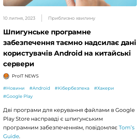
10 липня, 2023
Приблизно хвилину
Шпигунське програмне
забезпечення таємно надсилає дані
користувачів Android на китайські
сервери
ProIT NEWS
#Новини
#Android
#Кібербезпека
#Хакери
#Google Play
Дві програми для керування файлами в Google
Play Store насправді є шпигунським
програмним забезпеченням, повідомляє
Tom’s
Guide
.