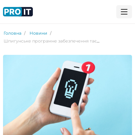
Головна
Новини
Шпигунське програмне забезпечення таємно надсилає дані користувачів Android на китайські сервери