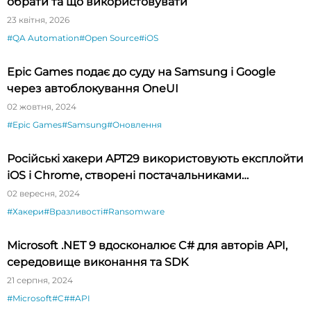
обрати та що використовувати
23 квітня, 2026
#QA Automation
#Open Source
#iOS
Epic Games подає до суду на Samsung і Google
через автоблокування OneUI
02 жовтня, 2024
#Epic Games
#Samsung
#Оновлення
Російські хакери APT29 використовують експлойти
iOS і Chrome, створені постачальниками
шпигунського ПЗ
02 вересня, 2024
#Хакери
#Вразливості
#Ransomware
Microsoft .NET 9 вдосконалює C# для авторів API,
середовище виконання та SDK
21 серпня, 2024
#Microsoft
#C#
#API