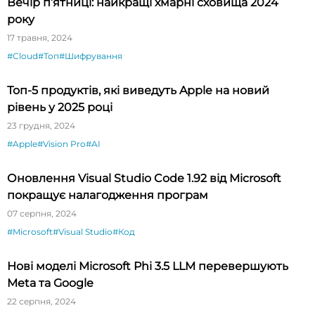
Вечір п’ятниці: найкращі хмарні сховища 2024
року
17 травня, 2024
#Cloud
#Топ
#Шифрування
Топ-5 продуктів, які виведуть Apple на новий
рівень у 2025 році
23 грудня, 2024
#Apple
#Vision Pro
#AI
Оновлення Visual Studio Code 1.92 від Microsoft
покращує налагодження програм
07 серпня, 2024
#Microsoft
#Visual Studio
#Код
Нові моделі Microsoft Phi 3.5 LLM перевершують
Meta та Google
22 серпня, 2024