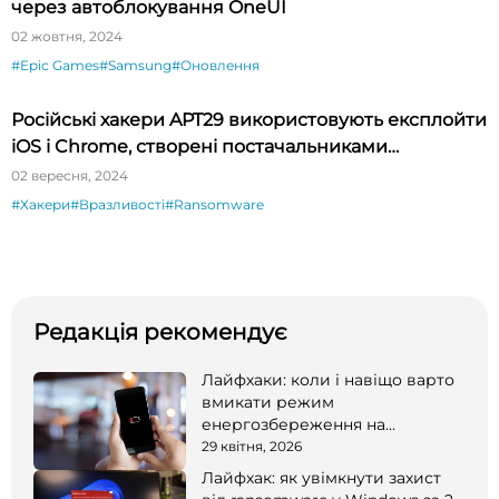
через автоблокування OneUI
02 жовтня, 2024
#Epic Games
#Samsung
#Оновлення
Російські хакери APT29 використовують експлойти
iOS і Chrome, створені постачальниками
шпигунського ПЗ
02 вересня, 2024
#Хакери
#Вразливості
#Ransomware
Редакція рекомендує
Лайфхаки: коли і навіщо варто
вмикати режим
енергозбереження на
смартфоні
29 квітня, 2026
Лайфхак: як увімкнути захист