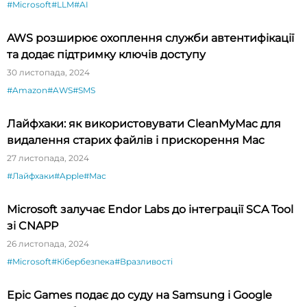
#Microsoft
#LLM
#AI
AWS розширює охоплення служби автентифікації
та додає підтримку ключів доступу
30 листопада, 2024
#Amazon
#AWS
#SMS
Лайфхаки: як використовувати CleanMyMac для
видалення старих файлів і прискорення Mac
27 листопада, 2024
#Лайфхаки
#Apple
#Mac
Microsoft залучає Endor Labs до інтеграції SCA Tool
зі CNAPP
26 листопада, 2024
#Microsoft
#Кібербезпека
#Вразливості
Epic Games подає до суду на Samsung і Google