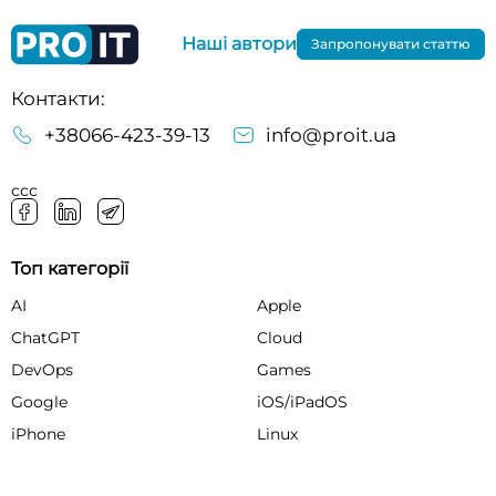
Наші автори
Запропонувати статтю
Контакти:
+38066-423-39-13
info@proit.ua
ссс
Топ категорії
AI
Apple
ChatGPT
Cloud
DevOps
Games
Google
iOS/iPadOS
iPhone
Linux