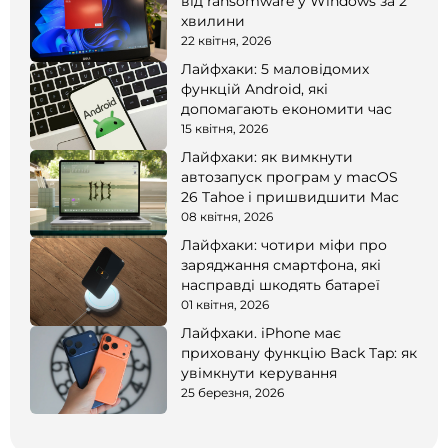
від ransomware у Windows за 2
хвилини
22 квітня, 2026
Лайфхаки: 5 маловідомих
функцій Android, які
допомагають економити час
15 квітня, 2026
Лайфхаки: як вимкнути
автозапуск програм у macOS
26 Tahoe і пришвидшити Mac
08 квітня, 2026
Лайфхаки: чотири міфи про
заряджання смартфона, які
насправді шкодять батареї
01 квітня, 2026
Лайфхаки. iPhone має
приховану функцію Back Tap: як
увімкнути керування
25 березня, 2026