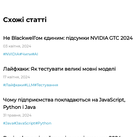
Схожі статті
Не Blackwell’ом єдиним: підсумки NVIDIA GTC 2024
03 квітня, 2024
#NVIDIA
#Чипи
#AI
Лайфхаки: Як тестувати великі мовні моделі
17 квітня, 2024
#Лайфхаки
#LLM
#Тестування
Чому підприємства покладаються на JavaScript,
Python і Java
31 травня, 2024
#Java
#JavaScript
#Python