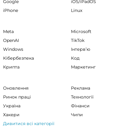
Google
iOS/iPadOS
iPhone
Linux
Meta
Microsoft
OpenAI
TikTok
Windows
Інтервʼю
Кібербезпека
Код
Крипта
Маркетинг
Оновлення
Реклама
Ринок праці
Технології
Україна
Фінанси
Хакери
Чипи
Дивитися всі категорії