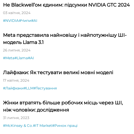
Не Blackwell’ом єдиним: підсумки NVIDIA GTC 2024
03 квітня, 2024
#NVIDIA
#Чипи
#AI
Meta представила найновішу і найпотужнішу ШІ-
модель Llama 3.1
26 липня, 2024
#Meta
#Llama
#AI
Лайфхаки: Як тестувати великі мовні моделі
17 квітня, 2024
#Лайфхаки
#LLM
#Тестування
Жінки втратять більше робочих місць через ШІ,
ніж чоловіки: дослідження
31 липня, 2023
#McKinsey & Co.
#IT Market
#Ринок праці