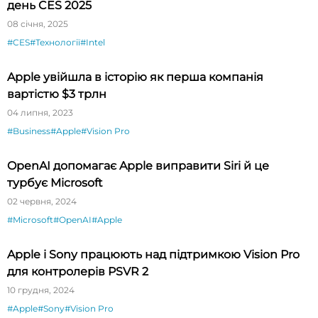
день CES 2025
08 січня, 2025
#CES
#Технології
#Intel
Apple увійшла в історію як перша компанія
вартістю $3 трлн
04 липня, 2023
#Business
#Apple
#Vision Pro
OpenAI допомагає Apple виправити Siri й це
турбує Microsoft
02 червня, 2024
#Microsoft
#OpenAI
#Apple
Apple і Sony працюють над підтримкою Vision Pro
для контролерів PSVR 2
10 грудня, 2024
#Apple
#Sony
#Vision Pro