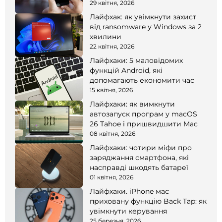
смартфоні
29 квітня, 2026
Лайфхак: як увімкнути захист
від ransomware у Windows за 2
хвилини
22 квітня, 2026
Лайфхаки: 5 маловідомих
функцій Android, які
допомагають економити час
15 квітня, 2026
Лайфхаки: як вимкнути
автозапуск програм у macOS
26 Tahoe і пришвидшити Mac
08 квітня, 2026
Лайфхаки: чотири міфи про
заряджання смартфона, які
насправді шкодять батареї
01 квітня, 2026
Лайфхаки. iPhone має
приховану функцію Back Tap: як
увімкнути керування
25 березня, 2026