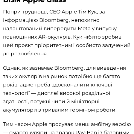
Попри труднощі, CEO Apple Тім Кук, за
інформацією Bloomberg, непохитно
налаштований випередити Meta у випуску
повноцінних AR-окулярів. Кук нібито зробив
цей проєкт пріоритетним і особисто залучений
до розроблення.
Однак, як зазначає Bloomberg, для виведення
таких окулярів на ринок потрібно ще багато
років, адже треба вдосконалити ключові
технології — дисплеї високої роздільної
здатності, потужні чипи й мініатюрні
акумулятори з тривалим терміном роботи.
Тим часом Apple просуває менш амбітну версію
— смартокуляри на зразок Ray-Ban із базовими