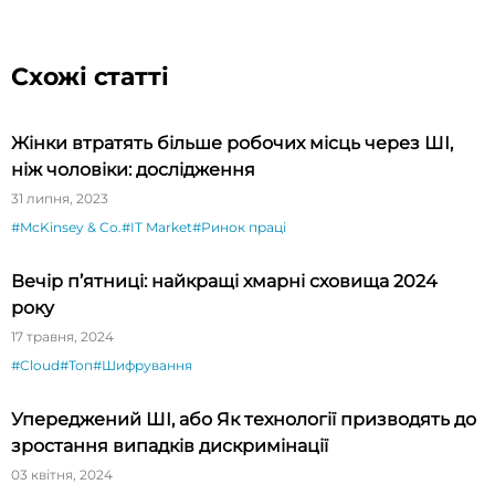
Схожі статті
Жінки втратять більше робочих місць через ШІ,
ніж чоловіки: дослідження
31 липня, 2023
#McKinsey & Co.
#IT Market
#Ринок праці
Вечір п’ятниці: найкращі хмарні сховища 2024
року
17 травня, 2024
#Cloud
#Топ
#Шифрування
Упереджений ШІ, або Як технології призводять до
зростання випадків дискримінації
03 квітня, 2024