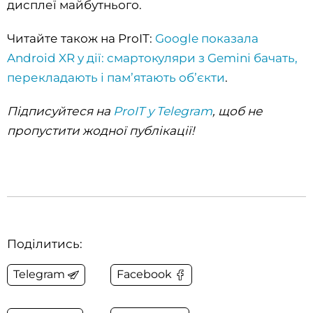
дисплеї майбутнього.
Читайте також на ProIT:
Google показала
Android XR у дії: смартокуляри з Gemini бачать,
перекладають і памʼятають обʼєкти
.
Підписуйтеся на
ProIT у Telegram
, щоб не
пропустити жодної публікації!
Поділитись:
Telegram
Facebook