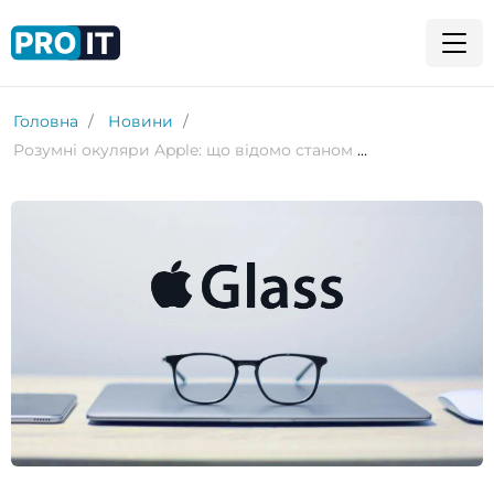
Головна
Новини
Розумні окуляри Apple: що відомо станом на зараз