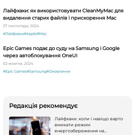
Лайфхаки: як використовувати CleanMyMac для
видалення старих файлів і прискорення Mac
27 листопада, 2024
#Лайфхаки
#Apple
#Mac
Epic Games подає до суду на Samsung і Google
через автоблокування OneUI
02 жовтня, 2024
#Epic Games
#Samsung
#Оновлення
Редакція рекомендує
Лайфхаки: коли і навіщо варто
вмикати режим
енергозбереження на