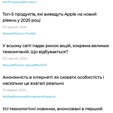
#AI
#Україна
#Amazon
Топ-5 продуктів, які виведуть Apple на новий
рівень у 2025 році
23 грудня, 2024
#Apple
#Vision Pro
#AI
У всьому світі падає ринок акцій, зокрема великих
техкомпаній. Що відбувається?
05 серпня, 2024
#Акції
#Ринок праці
#NVIDIA
Анонімність в інтернеті: як сховати особистість і
наскільки це взагалі реально
13 червня, 2024
#Кібербезпека
#Інтернет
#Україна
Усі технологічні новинки, анонсовані в перший