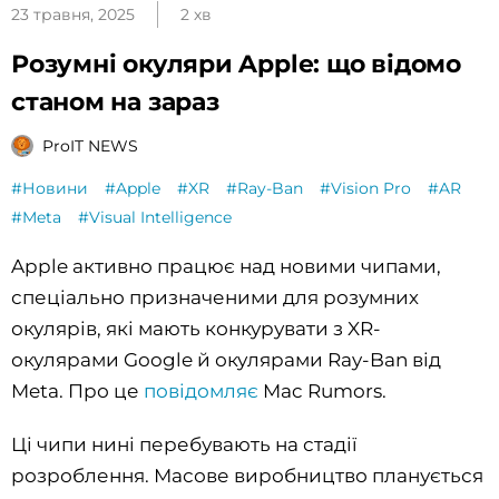
23 травня, 2025
2 хв
Розумні окуляри Apple: що відомо
станом на зараз
ProIT NEWS
#Новини
#Apple
#XR
#Ray-Ban
#Vision Pro
#AR
#Meta
#Visual Intelligence
Apple активно працює над новими чипами,
спеціально призначеними для розумних
окулярів, які мають конкурувати з XR-
окулярами Google й окулярами Ray-Ban від
Meta. Про це
повідомляє
Mac Rumors.
Ці чипи нині перебувають на стадії
розроблення. Масове виробництво планується