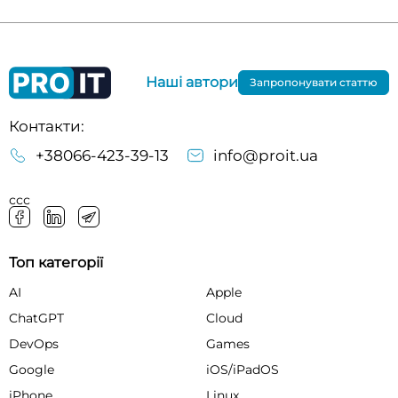
Наші автори
Запропонувати статтю
Контакти:
+38066-423-39-13
info@proit.ua
ссс
Топ категорії
AI
Apple
ChatGPT
Cloud
DevOps
Games
Google
iOS/iPadOS
iPhone
Linux