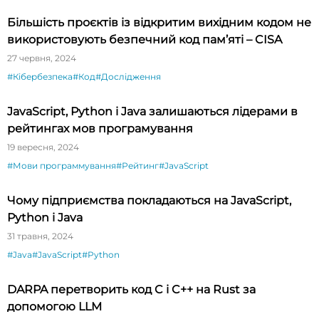
Більшість проєктів із відкритим вихідним кодом не
використовують безпечний код пам’яті – CISA
27 червня, 2024
#Кібербезпека
#Код
#Дослідження
JavaScript, Python і Java залишаються лідерами в
рейтингах мов програмування
19 вересня, 2024
#Мови программування
#Рейтинг
#JavaScript
Чому підприємства покладаються на JavaScript,
Python і Java
31 травня, 2024
#Java
#JavaScript
#Python
DARPA перетворить код C і C++ на Rust за
допомогою LLM