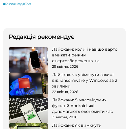
#Rust
#Код
#Топ
Редакція рекомендує
Лайфхаки: коли і навіщо варто
вмикати режим
енергозбереження на
смартфоні
29 квітня, 2026
Лайфхак: як увімкнути захист
від ransomware у Windows за 2
хвилини
22 квітня, 2026
Лайфхаки: 5 маловідомих
функцій Android, які
допомагають економити час
15 квітня, 2026
Лайфхаки: як вимкнути