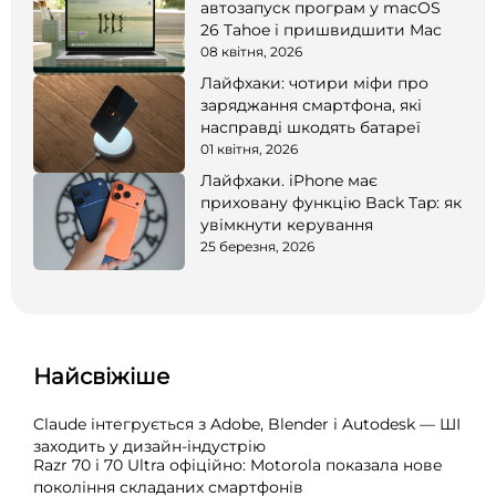
автозапуск програм у macOS
26 Tahoe і пришвидшити Mac
08 квітня, 2026
Лайфхаки: чотири міфи про
заряджання смартфона, які
насправді шкодять батареї
01 квітня, 2026
Лайфхаки. iPhone має
приховану функцію Back Tap: як
увімкнути керування
25 березня, 2026
Найсвіжіше
Claude інтегрується з Adobe, Blender і Autodesk — ШІ
заходить у дизайн-індустрію
Razr 70 і 70 Ultra офіційно: Motorola показала нове
покоління складаних смартфонів