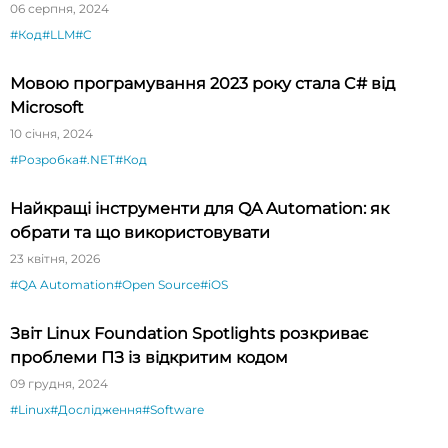
06 серпня, 2024
#Код
#LLM
#C
Мовою програмування 2023 року стала C# від
Microsoft
10 січня, 2024
#Розробка
#.NET
#Код
Найкращі інструменти для QA Automation: як
обрати та що використовувати
23 квітня, 2026
#QA Automation
#Open Source
#iOS
Звіт Linux Foundation Spotlights розкриває
проблеми ПЗ із відкритим кодом
09 грудня, 2024
#Linux
#Дослідження
#Software