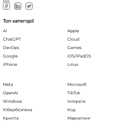
ссс
Топ категорії
AI
Apple
ChatGPT
Cloud
DevOps
Games
Google
iOS/iPadOS
iPhone
Linux
Meta
Microsoft
OpenAI
TikTok
Windows
Інтервʼю
Кібербезпека
Код
Крипта
Маркетинг