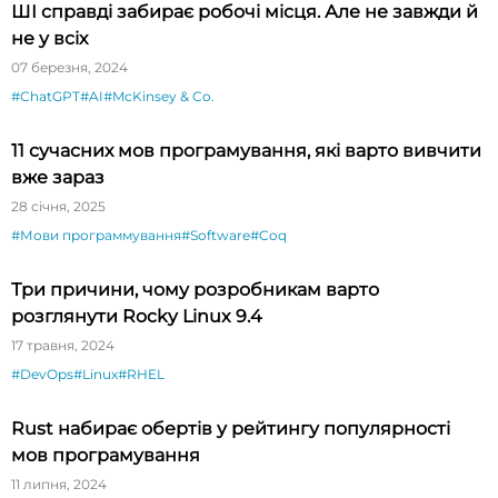
ШІ справді забирає робочі місця. Але не завжди й
не у всіх
07 березня, 2024
#ChatGPT
#AI
#McKinsey & Co.
11 сучасних мов програмування, які варто вивчити
вже зараз
28 січня, 2025
#Мови программування
#Software
#Coq
Три причини, чому розробникам варто
розглянути Rocky Linux 9.4
17 травня, 2024
#DevOps
#Linux
#RHEL
Rust набирає обертів у рейтингу популярності
мов програмування
11 липня, 2024