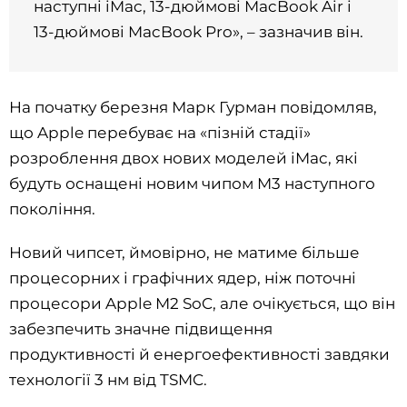
наступні iMac, 13-дюймові MacBook Air і
13-дюймові MacBook Pro», – зазначив він.
На початку березня Марк Гурман повідомляв,
що Apple перебуває на «пізній стадії»
розроблення двох нових моделей iMac, які
будуть оснащені новим чипом M3 наступного
покоління.
Новий чипсет, ймовірно, не матиме більше
процесорних і графічних ядер, ніж поточні
процесори Apple M2 SoC, але очікується, що він
забезпечить значне підвищення
продуктивності й енергоефективності завдяки
технології 3 нм від TSMC.