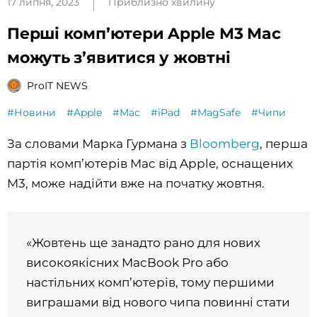
17 липня, 2023
Приблизно хвилину
Перші комп’ютери Apple M3 Mac
можуть з’явитися у жовтні
ProIT NEWS
#Новини
#Apple
#Mac
#iPad
#MagSafe
#Чипи
За словами Марка Гурмана з
Bloomberg
, перша
партія комп’ютерів Mac від Apple, оснащених
M3, може надійти вже на початку жовтня.
«Жовтень ще занадто рано для нових
високоякісних MacBook Pro або
настільних комп’ютерів, тому першими
виграшами від нового чипа повинні стати