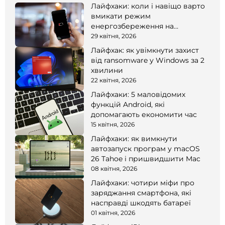
Лайфхаки: коли і навіщо варто
вмикати режим
енергозбереження на
смартфоні
29 квітня, 2026
Лайфхак: як увімкнути захист
від ransomware у Windows за 2
хвилини
22 квітня, 2026
Лайфхаки: 5 маловідомих
функцій Android, які
допомагають економити час
15 квітня, 2026
Лайфхаки: як вимкнути
автозапуск програм у macOS
26 Tahoe і пришвидшити Mac
08 квітня, 2026
Лайфхаки: чотири міфи про
заряджання смартфона, які
насправді шкодять батареї
01 квітня, 2026