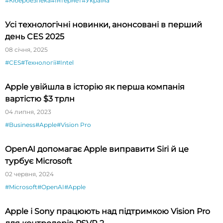
#Кібербезпека
#Інтернет
#Україна
Усі технологічні новинки, анонсовані в перший
день CES 2025
08 січня, 2025
#CES
#Технології
#Intel
Apple увійшла в історію як перша компанія
вартістю $3 трлн
04 липня, 2023
#Business
#Apple
#Vision Pro
OpenAI допомагає Apple виправити Siri й це
турбує Microsoft
02 червня, 2024
#Microsoft
#OpenAI
#Apple
Apple і Sony працюють над підтримкою Vision Pro