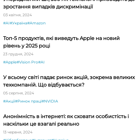
зростання випадків дискримінації
03 квітня, 2024
#AI
#Україна
#Amazon
Топ-5 продуктів, які виведуть Apple на новий
рівень у 2025 році
23 грудня, 2024
#Apple
#Vision Pro
#AI
У всьому світі падає ринок акцій, зокрема великих
техкомпаній. Що відбувається?
05 серпня, 2024
#Акції
#Ринок праці
#NVIDIA
Анонімність в інтернеті: як сховати особистість і
наскільки це взагалі реально
13 червня, 2024