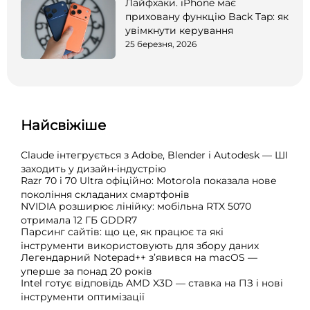
Лайфхаки. iPhone має
приховану функцію Back Tap: як
увімкнути керування
25 березня, 2026
Найсвіжіше
Claude інтегрується з Adobe, Blender і Autodesk — ШІ
заходить у дизайн-індустрію
Razr 70 і 70 Ultra офіційно: Motorola показала нове
покоління складаних смартфонів
NVIDIA розширює лінійку: мобільна RTX 5070
отримала 12 ГБ GDDR7
Парсинг сайтів: що це, як працює та які
інструменти використовують для збору даних
Легендарний Notepad++ з’явився на macOS —
уперше за понад 20 років
Intel готує відповідь AMD X3D — ставка на ПЗ і нові
інструменти оптимізації