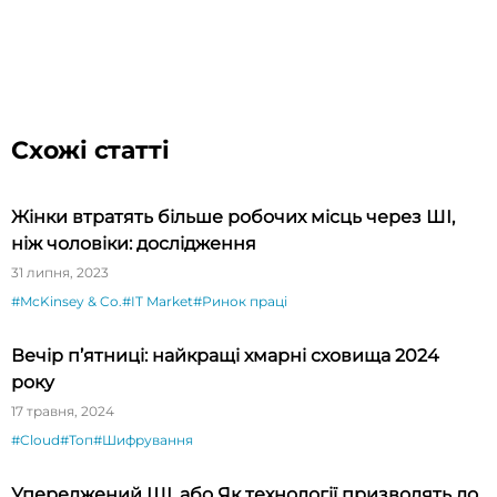
Схожі статті
Жінки втратять більше робочих місць через ШІ,
ніж чоловіки: дослідження
31 липня, 2023
#McKinsey & Co.
#IT Market
#Ринок праці
Вечір п’ятниці: найкращі хмарні сховища 2024
року
17 травня, 2024
#Cloud
#Топ
#Шифрування
Упереджений ШІ, або Як технології призводять до