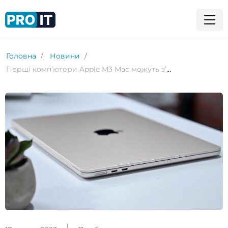
Головна
Новини
Перші комп’ютери Apple M3 Mac можуть з’явитися у жовтні