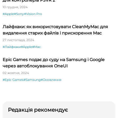
для контролерів PSVR 2
10 грудня, 2024
#Apple
#Sony
#Vision Pro
Лайфхаки: як використовувати CleanMyMac для
видалення старих файлів і прискорення Mac
27 листопада, 2024
#Лайфхаки
#Apple
#Mac
Epic Games подає до суду на Samsung і Google
через автоблокування OneUI
02 жовтня, 2024
#Epic Games
#Samsung
#Оновлення
Редакція рекомендує