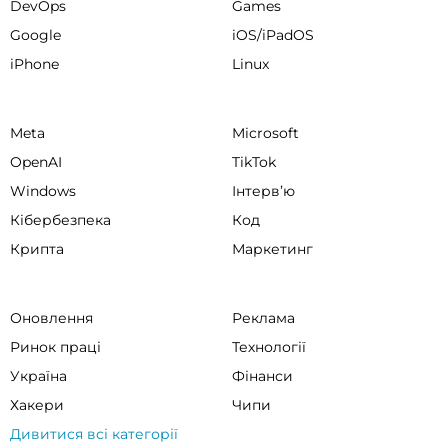
DevOps
Games
Google
iOS/iPadOS
iPhone
Linux
Meta
Microsoft
OpenAI
TikTok
Windows
Інтервʼю
Кібербезпека
Код
Крипта
Маркетинг
Оновлення
Реклама
Ринок праці
Технології
Україна
Фінанси
Хакери
Чипи
Дивитися всі категорії