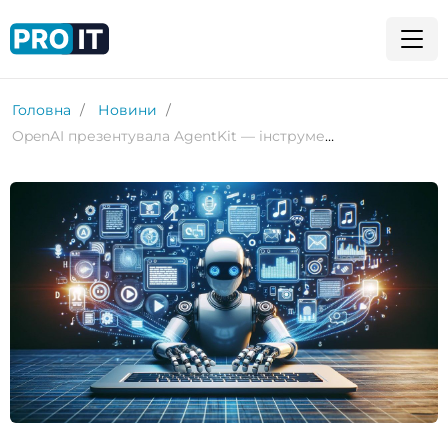
Головна
Новини
OpenAI презентувала AgentKit — інструмент для створення та запуску AI-агентів