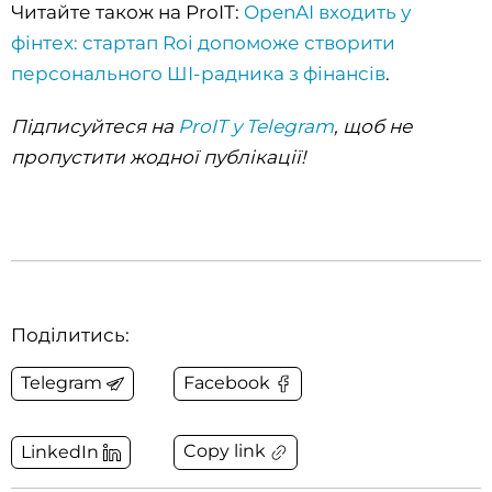
Читайте також на ProIT:
OpenAI входить у
фінтех: стартап Roi допоможе створити
персонального ШІ-радника з фінансів
.
Підписуйтеся на
ProIT у Telegram
, щоб не
пропустити жодної публікації!
Поділитись:
Telegram
Facebook
Copy link
LinkedIn