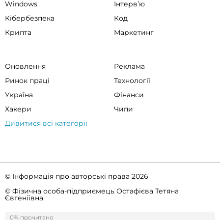
Windows
Інтервʼю
Кібербезпека
Код
Крипта
Маркетинг
Оновлення
Реклама
Ринок праці
Технології
Україна
Фінанси
Хакери
Чипи
Дивитися всі категорії
© Інформація про авторські права 2026
© Фізична особа-підприємець Остафієва Тетяна
Євгеніївна
Правила спільноти
Політика конфіденційності
0% прочитано
0%