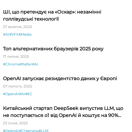
ШІ, що претендує на «Оскар»: незамінні
голлівудські технології
27 жовтня, 2023
#AI
#VFX
#Media
Топ альтернативних браузерів 2025 року
17 липня, 2025
#Chrome
#Safari
#AI
OpenAI запускає резидентство даних у Європі
07 лютого, 2025
#OpenAI
#AI
#ЄС
Китайський стартап DeepSeek випустив LLM, що
не поступається o1 від OpenAI й коштує на 90%
дешевше
23 січня, 2025
#OpenAI
#Стартапи
#LLM