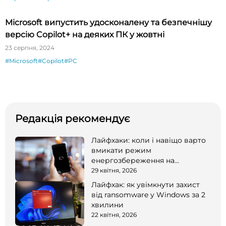
Microsoft випустить удосконалену та безпечнішу
версію Copilot+ на деяких ПК у жовтні
23 серпня, 2024
#Microsoft
#Copilot
#PC
Редакція рекомендує
Лайфхаки: коли і навіщо варто
вмикати режим
енергозбереження на
смартфоні
29 квітня, 2026
Лайфхак: як увімкнути захист
від ransomware у Windows за 2
хвилини
22 квітня, 2026