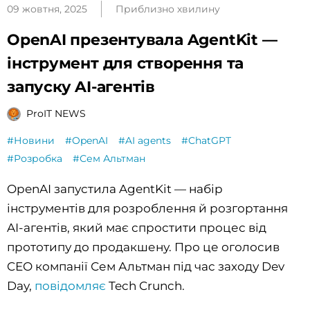
09 жовтня, 2025
Приблизно хвилину
OpenAI презентувала AgentKit —
інструмент для створення та
запуску AI-агентів
ProIT NEWS
#Новини
#OpenAI
#AI agents
#ChatGPT
#Розробка
#Сем Альтман
OpenAI запустила AgentKit — набір
інструментів для розроблення й розгортання
AI-агентів, який має спростити процес від
прототипу до продакшену. Про це оголосив
CEO компанії Сем Альтман під час заходу Dev
Day,
повідомляє
Tech Crunch.