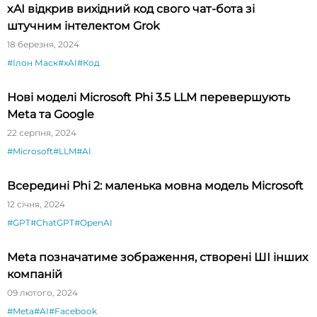
xAI відкрив вихідний код свого чат-бота зі
штучним інтелектом Grok
18 березня, 2024
#Ілон Маск
#xAI
#Код
Нові моделі Microsoft Phi 3.5 LLM перевершують
Meta та Google
22 серпня, 2024
#Microsoft
#LLM
#AI
Всередині Phi 2: маленька мовна модель Microsoft
12 січня, 2024
#GPT
#ChatGPT
#OpenAI
Meta позначатиме зображення, створені ШІ інших
компаній
09 лютого, 2024
#Meta
#AI
#Facebook