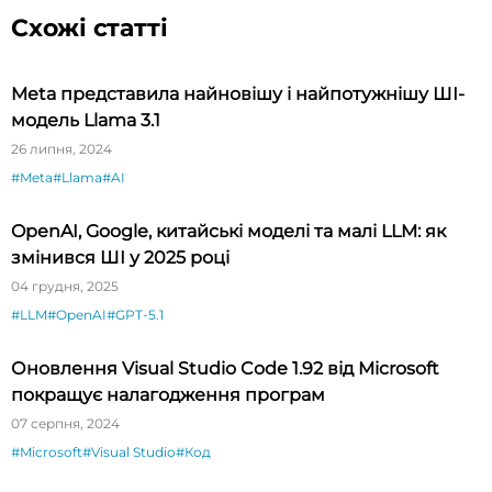
Схожі статті
Meta представила найновішу і найпотужнішу ШІ-
модель Llama 3.1
26 липня, 2024
#Meta
#Llama
#AI
OpenAI, Google, китайські моделі та малі LLM: як
змінився ШІ у 2025 році
04 грудня, 2025
#LLM
#OpenAI
#GPT-5.1
Оновлення Visual Studio Code 1.92 від Microsoft
покращує налагодження програм
07 серпня, 2024
#Microsoft
#Visual Studio
#Код