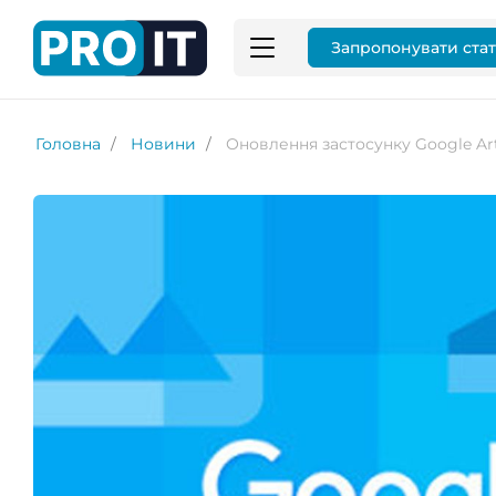
Запропонувати ста
Головна
Новини