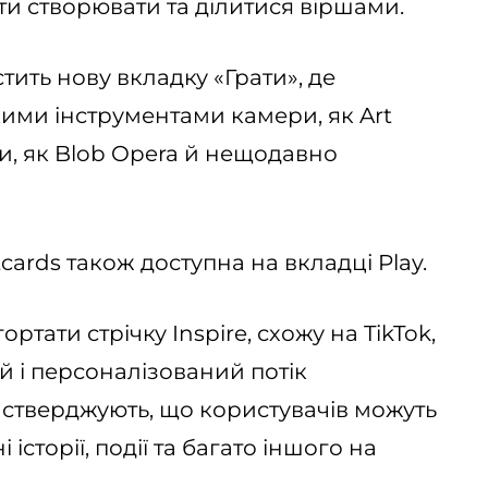
ти створювати та ділитися віршами.
стить нову вкладку «Грати», де
кими інструментами камери, як Art
рами, як Blob Opera й нещодавно
cards також доступна на вкладці Play.
ртати стрічку Inspire, схожу на TikTok,
й і персоналізований потік
e стверджують, що користувачів можуть
історії, події та багато іншого на