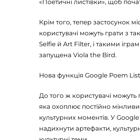
«Поетичні листівки», щоб поча
Крім того, тепер застосунок мі
користувачі можуть грати з та
Selfie й Art Filter, і такими іг
запущена Viola the Bird.
Нова функція Google Poem List
До того ж користувачі можуть го
яка охоплює постійно мінливи
культурних моментів. У Googl
надихнути артефакти, культурні 
культурні теми.