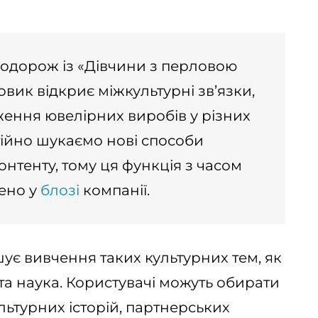
подорож із «Дівчини з перловою
вик відкриє міжкультурні зв’язки,
ення ювелірних виробів у різних
стійно шукаємо нові способи
нтенту, тому ця функція з часом
чено у
блозі
компанії.
є вивчення таких культурних тем, як
 та наука. Користувачі можуть обирати
льтурних історій, партнерських