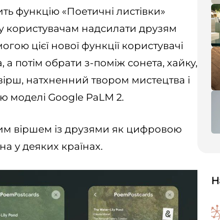
ить функцію «Поетичні листівки»
огу користувачам надсилати друзям
могою цієї нової функції користувачі
 а потім обрати з-поміж сонета, хайку,
вірш, натхненний твором мистецтва і
 моделі Google PaLM 2.
цим віршем із друзями як цифровою
на у деяких країнах.
Н