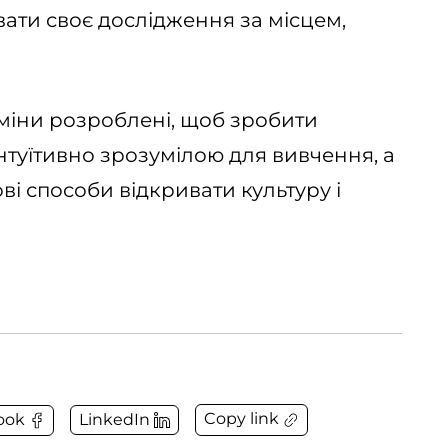
вати своє дослідження за місцем,
зміни розроблені, щоб зробити
нтуїтивно зрозумілою для вивчення, а
і способи відкривати культуру і
Copy link
ook
LinkedIn