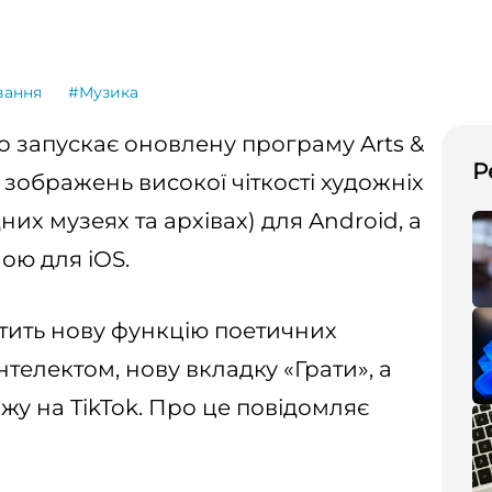
вання
#Музика
о запускає оновлену програму Arts &
Р
 зображень високої чіткості художніх
дних музеях та архівах) для Android, а
ою для iOS.
тить нову функцію поетичних
нтелектом, нову вкладку «Грати», а
ожу на TikTok. Про це повідомляє