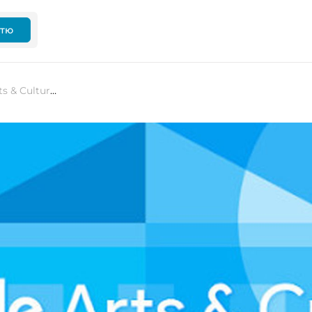
ттю
Оновлення застосунку Google Arts & Culture: перелік нових функцій