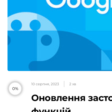
10 серпня, 2023
2 хв
0%
Оновлення засто
функцій