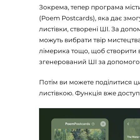
Зокрема, тепер програма міст
(Poem Postcards), яка дає зм
листівки, створені ШІ. За допо
можуть вибрати твір мистецтва,
лімерика тощо, щоб створити 
згенерований ШІ за допомогою
Потім ви можете поділитися 
листівкою. Функція вже доступ