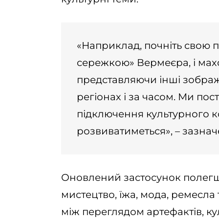
«Наприклад, почніть свою 
сережкою» Вермеєра, і махо
представляючи інші зображ
регіонах і за часом. Ми по
підключення культурного ко
розвиватиметься», – зазна
Оновлений застосунок полегшу
мистецтво, їжа, мода, ремесла
між переглядом артефактів, ку