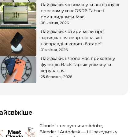
Лайфхаки: як вимкнути автозапуск
програм у macOS 26 Tahoe і
пришвидшити Mac
08 квітня, 2026
Лайфхаки: чотири міфи про
заряджання смартфона, які
насправді шкодять батареї
01 квітня, 2026
Лайфхаки. iPhone має приховану
функцію Back Tap: як увімкнути
керування
25 березня, 2026
айсвіжіше
Claude інтегрується з Adobe,
Blender і Autodesk — ШІ заходить у