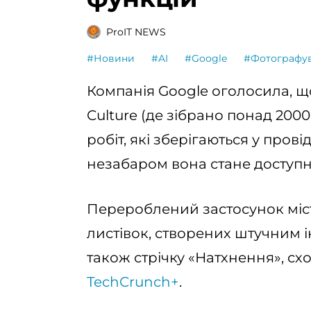
ProIT NEWS
#Новини
#AI
#Google
#Фотографу
Компанія Google оголосила, щ
Culture (де зібрано понад 2000
робіт, які зберігаються у прові
незабаром вона стане доступн
Перероблений застосунок міс
листівок, створених штучним і
також стрічку «Натхнення», сх
TechCrunch+
.