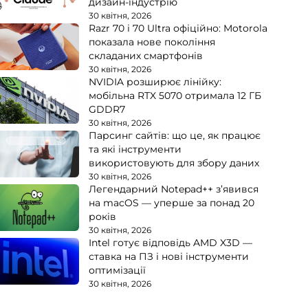
дизайн-індустрію
30 квітня, 2026
Razr 70 і 70 Ultra офіційно: Motorola
показала нове покоління
складаних смартфонів
30 квітня, 2026
NVIDIA розширює лінійку:
мобільна RTX 5070 отримала 12 ГБ
GDDR7
30 квітня, 2026
Парсинг сайтів: що це, як працює
та які інструменти
використовують для збору даних
30 квітня, 2026
Легендарний Notepad++ з’явився
на macOS — уперше за понад 20
років
30 квітня, 2026
Intel готує відповідь AMD X3D —
ставка на ПЗ і нові інструменти
оптимізації
30 квітня, 2026