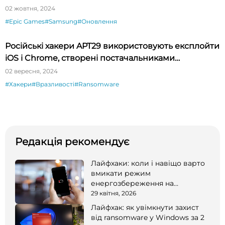
02 жовтня, 2024
#Epic Games
#Samsung
#Оновлення
Російські хакери APT29 використовують експлойти
iOS і Chrome, створені постачальниками
шпигунського ПЗ
02 вересня, 2024
#Хакери
#Вразливості
#Ransomware
Редакція рекомендує
Лайфхаки: коли і навіщо варто
вмикати режим
енергозбереження на
смартфоні
29 квітня, 2026
Лайфхак: як увімкнути захист
від ransomware у Windows за 2