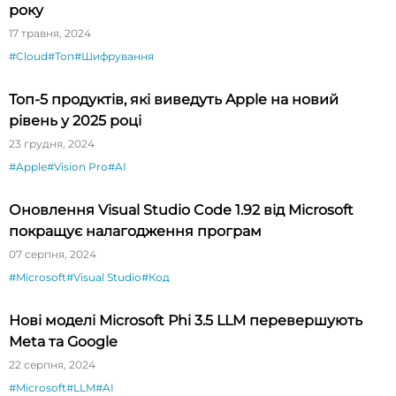
року
17 травня, 2024
#Cloud
#Топ
#Шифрування
Топ-5 продуктів, які виведуть Apple на новий
рівень у 2025 році
23 грудня, 2024
#Apple
#Vision Pro
#AI
Оновлення Visual Studio Code 1.92 від Microsoft
покращує налагодження програм
07 серпня, 2024
#Microsoft
#Visual Studio
#Код
Нові моделі Microsoft Phi 3.5 LLM перевершують
Meta та Google
22 серпня, 2024
#Microsoft
#LLM
#AI