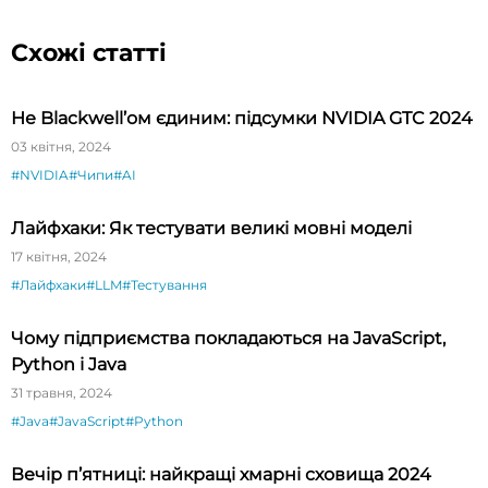
Схожі статті
Не Blackwell’ом єдиним: підсумки NVIDIA GTC 2024
03 квітня, 2024
#NVIDIA
#Чипи
#AI
Лайфхаки: Як тестувати великі мовні моделі
17 квітня, 2024
#Лайфхаки
#LLM
#Тестування
Чому підприємства покладаються на JavaScript,
Python і Java
31 травня, 2024
#Java
#JavaScript
#Python
Вечір п’ятниці: найкращі хмарні сховища 2024