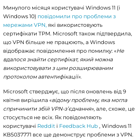
Минулого місяця користувачі Windows 11 (і
Windows 10)
повідомили про проблеми з
мережами VPN,
які використовують
сертифікати TPM. Microsoft також підтвердила,
що VPN більше не працюють, а Windows
відображає повідомлення про помилку: «
Не
вдалося знайти сертифікат, який можна
використовувати з цим розширюваним
протоколом автентифікації»
.
Microsoft стверджує, що після оновлень від 9
квітня вирішила «
відому проблему, яка могла
спричинити збій VPN-з’єднання»
, але, схоже, це
стосується не всіх. Як повідомляють
користувачі
Reddit
і
Feedback Hub
, Windows 11
KB5037771 все ще демонструє проблеми з VPN.