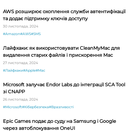
AWS розширює охоплення служби автентифікації
та додає підтримку ключів доступу
30 листопада, 2024
#Amazon
#AWS
#SMS
Лайфхаки: як використовувати CleanMyMac для
видалення старих файлів і прискорення Mac
27 листопада, 2024
#Лайфхаки
#Apple
#Mac
Microsoft залучає Endor Labs до інтеграції SCA Tool
зі CNAPP
26 листопада, 2024
#Microsoft
#Кібербезпека
#Вразливості
Epic Games подає до суду на Samsung і Google
через автоблокування OneUI