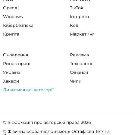
OpenAI
TikTok
Windows
Інтервʼю
Кібербезпека
Код
Крипта
Маркетинг
Оновлення
Реклама
Ринок праці
Технології
Україна
Фінанси
Хакери
Чипи
Дивитися всі категорії
© Інформація про авторські права 2026
© Фізична особа-підприємець Остафієва Тетяна